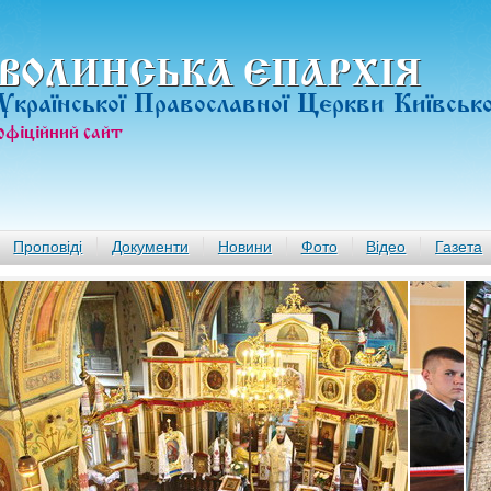
ВОЛИНСЬКА ЄПАРХIЯ
Української Православної Церкви Київськ
офiцiйний сайт
Проповіді
Документи
Новини
Фото
Відео
Газета