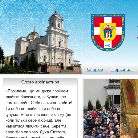
Єпархія
Персоналії
Слово архіпастиря
«Проблема, що ми дуже пробуєм
любити ближнього, забувши про
самого себе. Себе навчися любити!
Ти себе не любиш, ти себе не
цінуєш. Я не в значенні егоїзму (це
коли тільки себе любиш), але
навчитися любити себе, берегти
своє тіло як храм Духа Святого,
берегти себе як образ і подобіє