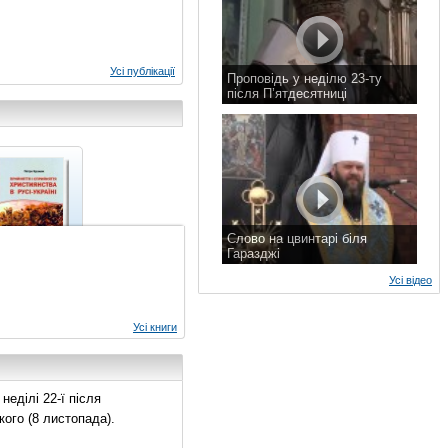
Усі публікації
Проповідь у неділю 23-ту
після П’ятдесятниці
8 листопада 2015 р.
Слово на цвинтарі біля
Гаразджі
7 листопада 2015 р.
Усі відео
Усі книги
еділі 22-ї після
ого (8 листопада).