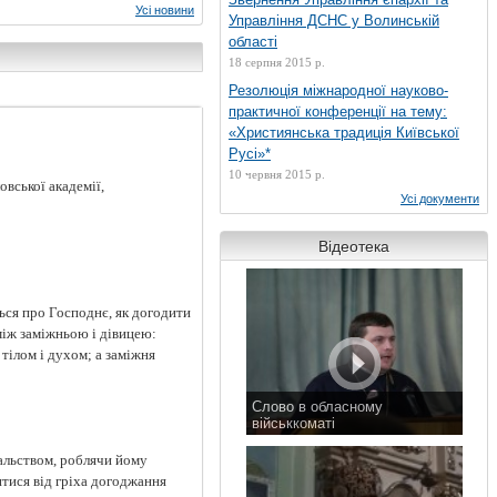
Усі новини
Управління ДСНС у Волинській
області
18 серпня 2015 р.
Резолюція міжнародної науково-
практичної конференції на тему:
«Християнська традиція Київської
Русі»*
10 червня 2015 р.
вської академії,
Усі документи
Відеотека
ься про Господнє, як догодити
мiж заміжньою i дiвицею:
тiлом i духом; а замiжня
Слово в обласному
військкоматі
11 листопада 2015 р.
чальством, роблячи йому
итися від гріха догоджання