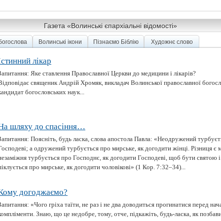
Газета «Волинські єпархіальні відомості»
 богослова
Волинські ікони
Пізнаємо Біблію
Художнє слово
Істинний лікар
Запитання: Яке ставлення Православної Церкви до медицини і лікарів?
Відповідає священик Андрій Хромяк, викладач Волинської православної богосло
кандидат богословських наук...
На шляху до спасіння…
Запитання: Поясніть, будь ласка, слова апостола Павла: «Hеодружений турбуєт
Господевi; а одружений турбується про мирське, як догодити жiнцi. Рiзниця є 
незаміжня турбується про Господнє, як догодити Господевi, щоб бути святою i 
пiклується про мирське, як догодити чоловiковi» (1 Кор. 7:32–34)...
Кому догоджаємо?
Запитання: «Чого гріха таїти, не раз і не два доводиться прогинатися перед на
компліменти. Знаю, що це недобре, тому, отче, підкажіть, будь-ласка, як позбав