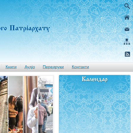
ого Патріархату
Книги
Аудіо
Передруки
Контакти
Календар