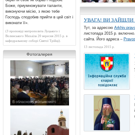
Боже, приумножувати таланти,
виконуючи місію, з якою тебе
Господь сподобив прийти в цей світ і
УВАГА! ВИ ЗАЙШЛИ 
виконати її».
Митрополит
Тут, за адресою
Arkhiv.prav
Михаїл
(З проповіді митрополита Луцького і
листопада 2015 р. включно.
освячує
Волинського Михаїла 20 вересня 2015 р. в
автомобіль
сайта. Його адреса –
Pravos
кафедральному соборі Святої Трійці).
для
13 листопада 2015 р.
батальйону
Фотогалерея
«Київська
Русь»
Храм Вознесіння Господ
В обласному військкоматі
11 листопада 2015 р.