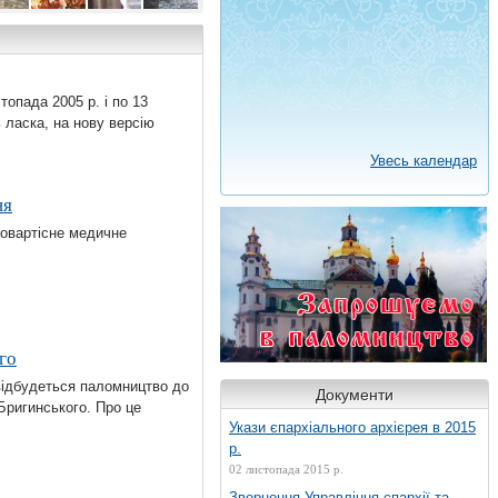
топада 2005 р. і по 13
Пасхальний
Митрополит
Священики
 ласка, на нову версію
хресний хід
Михаїл із
Володимирських
м
навколо
учасниками
міського і
Увесь календар
комученика
луцького
благодійного
районного
кафедрального
заходу
деканатів – на
можця в
собору Святої
«Пасхальне
Євромайдані в
ня
ку
Трійці
деревце»
Києві
говартісне медичне
го
 відбудеться паломництво до
Документи
Бригинського. Про це
Укази єпархіального архієрея в 2015
р.
02 листопада 2015 р.
Звернення Управління єпархії та