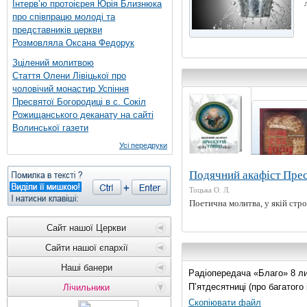
Інтерв’ю протоієрея Юрія Близнюка
про співпрацю молоді та
представників церкви
Розмовляла Оксана Федорук
Зцілений молитвою
Стаття Олени Лівіцької про
чоловічий монастир Успіння
Пресвятої Богородиці в с. Сокіл
Рожищанського деканату на сайті
Волинської газети
Усі передруки
Подячний акафіст Прес
Тоцька О. Л.
Поетична молитва, у якій стро
Сайт нашої Церкви
Сайти нашої єпархії
Наші банери
Радіопередача «Благо» 8 лис
П’ятдесятниці (про багатог
Лічильники
Скопіювати файл