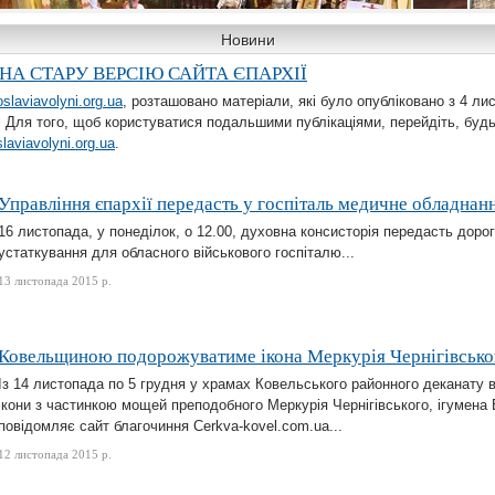
Новини
НА СТАРУ ВЕРСІЮ САЙТА ЄПАРХІЇ
oslaviavolyni.org.ua
, розташовано матеріали, які було опубліковано з 4 лис
 Для того, щоб користуватися подальшими публікаціями, перейдіть, будь
Круглий стіл у
Хра
laviavolyni.org.ua
.
Волинській
Вели
православній
Юрія
богословській
Пере
Управління єпархії передасть у госпіталь медичне обладнан
нього в Горохові
академії
Луць
16 листопада, у понеділок, о 12.00, духовна консисторія передасть доро
устаткування для обласного військового госпіталю...
13 листопада 2015 р.
Ковельщиною подорожуватиме ікона Меркурія Чернігівсько
Із 14 листопада по 5 грудня у храмах Ковельського районного деканату
ікони з частинкою мощей преподобного Меркурія Чернігівського, ігумена 
повідомляє сайт благочиння Сerkva-kovel.com.ua...
12 листопада 2015 р.