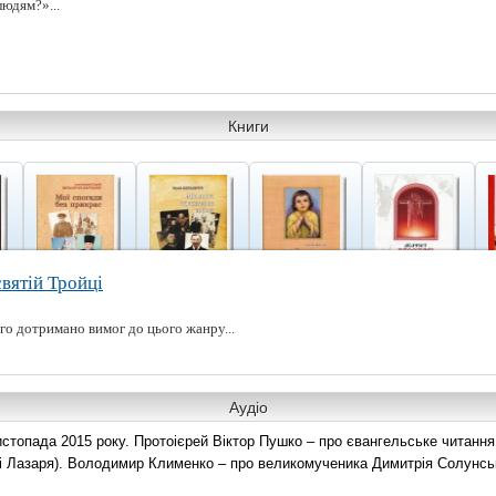
людям?»...
Книги
вятій Тройці
го дотримано вимог до цього жанру...
Аудіо
топада 2015 року. Протоієрей Віктор Пушко – про євангельське читання н
о і Лазаря). Володимир Клименко – про великомученика Димитрія Солунськ