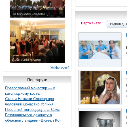
На міському кладовищі
7 листопада 2015 р.
Варто знати
Відповідь
В обласній лікарні
3 листопада 2015 р.
Усі фотосесії
Передруки
Православний монастир — у
католицькому костелі
Стаття Наталки Слюсар про
чоловічий монастир Успіння
Пресвятої Богородиці в с. Сокіл
Рожищанського деканату в
обласному виданні «Вісник і Ко»