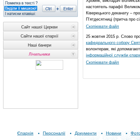
Хромяк, викладач Волинсько
настоятель парафії Велико
Ківерецького деканату – про
П’ятдесятниці (притча про сі
Скопіювати файл
Сайт нашої Церкви
Сайти нашої єпархії
25 жовтня 2015 р. Слово пр
кафедрального собору Свято
Наші банери
волонтерам, які допомагают
Лічильники
інформаційної служби єпарх
Скопіювати файл
Єпархія
Персоналії
Документи
Новини
Фот