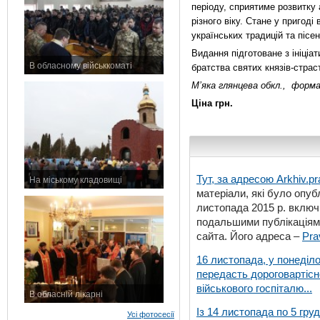
періоду, сприятиме розвитку 
різного віку. Стане у пригод
українських традицій та пісен
Видання підготоване з ініціа
В обласному військкоматі
братства святих князів-страс
11 листопада 2015 р.
М’яка глянцева обкл., форма
Ціна грн.
Тут, за адресою
Arkhiv.pr
На міському кладовищі
матеріали, які було опубл
7 листопада 2015 р.
листопада 2015 р. включ
подальшими публікаціями
сайта. Його адреса –
Pra
16 листопада, у понеділо
передасть дороговартіс
військового госпіталю...
В обласній лікарні
3 листопада 2015 р.
Із 14 листопада по 5 гру
Усі фотосесії