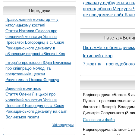
деканату відбудеться па
преподобного Меркурія Че
Передруки
це повідомляє сайт благо
Православний монастир — у
католицькому костелі
Стаття Наталки Слюсар про
чоловічий монастир Успіння
Газета «Волин
Пресвятої Богородиці в с. Сокіл
Піст: «Не хлібом єдиним
Рожищанського деканату в
обласному виданні «Вісник і Ко»
Істинний лікар
Інтерв’ю протоієрея Юрія Близнюка
7 жовтня – преподобног
про співпрацю молоді та
представників церкви
Розмовляла Оксана Федорук
Зцілений молитвою
Стаття Олени Лівіцької про
Радіопередача «Благо» 8 ли
чоловічий монастир Успіння
Пушко – про євангельське чи
Пресвятої Богородиці в с. Сокіл
багатого і Лазаря). Володи
Рожищанського деканату на сайті
Димитрія Солунського (8 ли
Волинської газети
Скопіювати файл
Усі передруки
Радіопередача «Благо» 1 л