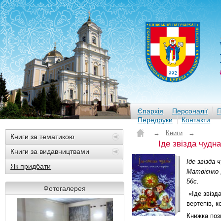
Єпархія
Персоналії
П
Передруки
Контакти
→
Книги
→
Книги за тематикою
Іде звізда чудн
Книги за видавництвами
Іде звізда 
Як придбати
Матвієнко ;
56с.
Фотогалерея
«Іде звізда
вертепів, к
Книжка поз