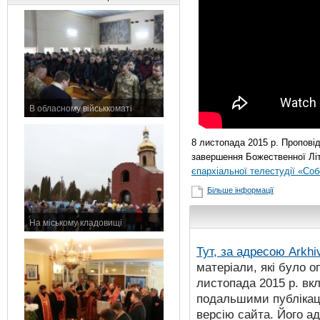
В обласному військкоматі
11 листопада 2015 р.
8 листопада 2015 р. Пропові
завершення Божественної Літ
єпархіальної телестудії «Со
Більше інформації
На міському кладовищі
7 листопада 2015 р.
Тут, за адресою
Arkhi
матеріали, які було о
листопада 2015 р. вк
подальшими публікаці
версію сайта. Його а