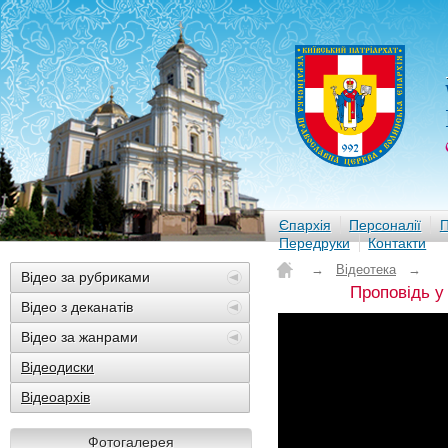
Єпархія
Персоналії
П
Передруки
Контакти
→
Відеотека
→
Відео за рубриками
Проповідь у
Відео з деканатів
Відео за жанрами
Відеодиски
Відеоархів
Фотогалерея