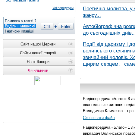
Волинської газети
Поетична молитва, у 
Усі передруки
жанру...
Автобіографічна розп
до сьогоднішніх днів..
Події від царизму і д
Сайт нашої Церкви
волинського селянина,
Сайти нашої єпархії
звичайний чоловік. Хо
Наші банери
щирим серцем, і саме 
Лічильники
Радіопередача «Благо» 8 ли
євангельське читання неділі 
Володимир Клименко – про 
Скопіювати файл
Радіопередача «Благо» 1 л
викладач Волинської правос