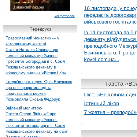
В обласній лікарні
16 листопада, у понед
3 листопада 2015 р.
передасть дороговарт
Усі фотосесії
військового госпіталю.
Передруки
Із 14 листопада по 5 
Православний монастир — у
деканату відбудеться
католицькому костелі
преподобного Меркурія
Стаття Наталки Слюсар про
Бригинського. Про це
чоловічий монастир Успіння
kovel.com.ua...
Пресвятої Богородиці в с. Сокіл
Рожищанського деканату в
обласному виданні «Вісник і Ко»
Інтерв’ю протоієрея Юрія Близнюка
Газета «Вол
про співпрацю молоді та
представників церкви
Піст: «Не хлібом єди
Розмовляла Оксана Федорук
Істинний лікар
Зцілений молитвою
7 жовтня – преподобн
Стаття Олени Лівіцької про
чоловічий монастир Успіння
Пресвятої Богородиці в с. Сокіл
Рожищанського деканату на сайті