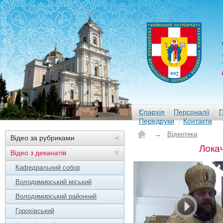
Єпархія
Персоналії
П
Передруки
Контакти
→
Відеотека
Відео за рубриками
Лока
Відео з деканатів
Кафедральний собор
Володимирський міський
Володимирський районний
Горохівський