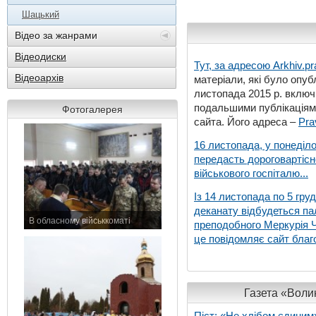
Шацький
Відео за жанрами
Відеодиски
Тут, за адресою
Arkhiv.pr
Відеоархів
матеріали, які було опубл
листопада 2015 р. включ
подальшими публікаціями
Фотогалерея
сайта. Його адреса –
Pra
16 листопада, у понеділо
передасть дороговартіс
військового госпіталю...
Із 14 листопада по 5 гру
деканату відбудеться па
В обласному військкоматі
преподобного Меркурія Че
11 листопада 2015 р.
це повідомляє сайт благо
Газета «Волин
Піст: «Не хлібом єдиним