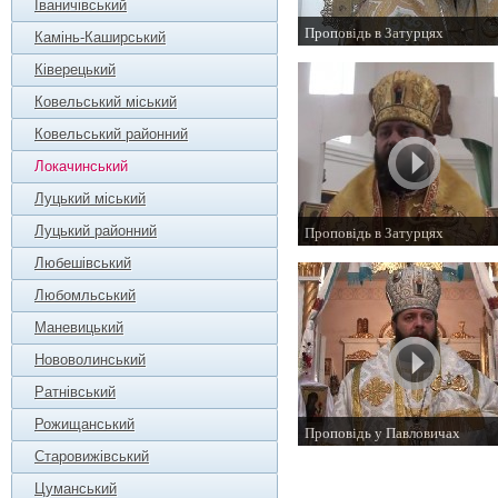
Іваничівський
Проповідь в Затурцях
Камінь-Каширський
27 жовтня 2014 р.
Ківерецький
Ковельський міський
Ковельський районний
Локачинський
Луцький міський
Луцький районний
Проповідь в Затурцях
26 жовтня 2013 р.
Любешівський
Любомльський
Маневицький
Нововолинський
Ратнівський
Рожищанський
Проповідь у Павловичах
21 листопада 2012 р.
Старовижівський
Цуманський