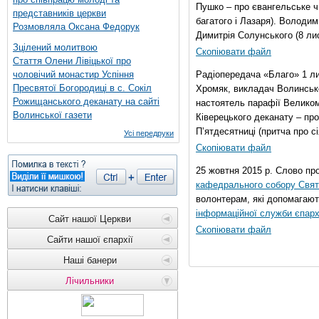
Пушко – про євангельське чи
представників церкви
багатого і Лазаря). Володи
Розмовляла Оксана Федорук
Димитрія Солунського (8 ли
Зцілений молитвою
Скопіювати файл
Стаття Олени Лівіцької про
чоловічий монастир Успіння
Радіопередача «Благо» 1 л
Пресвятої Богородиці в с. Сокіл
Хромяк, викладач Волинсько
Рожищанського деканату на сайті
настоятель парафії Велико
Волинської газети
Ківерецького деканату – про
П’ятдесятниці (притча про сі
Усі передруки
Скопіювати файл
25 жовтня 2015 р. Слово пр
кафедрального собору Свято
волонтерам, які допомагают
інформаційної служби єпарх
Сайт нашої Церкви
Скопіювати файл
Сайти нашої єпархії
Наші банери
Лічильники