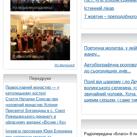
На міському кладовищі
Істинний лікар
7 листопада 2015 р.
7 жовтня – преподобног
Поетична молитва, у які
жанру...
В обласній лікарні
3 листопада 2015 р.
Автобіографічна розпові
Усі фотосесії
до сьогоднішніх днів...
Передруки
Події від царизму і до Др
Православний монастир — у
волинського селянина, «з
католицькому костелі
звичайний чоловік. Хоча 
Стаття Наталки Слюсар про
щирим серцем, і саме тим
чоловічий монастир Успіння
Пресвятої Богородиці в с. Сокіл
Рожищанського деканату в
обласному виданні «Вісник і Ко»
Інтерв’ю протоієрея Юрія Близнюка
Радіопередача «Благо» 8 ли
про співпрацю молоді та