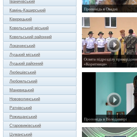
Іваничівський
Проповідь в Овадні
Камінь-Каширський
31 жовтня 2015 р.
Ківерецький
Ковельський міський
Ковельський районний
Локачинський
Луцький міський
Освята підрозділу прикордонн
Луцький районний
«Коритниця»
5 вересня 2015 р.
Любешівський
Любомльський
Маневицький
Нововолинський
Ратнівський
Рожищанський
Проповідь в Володимирі
29 серпня 2015 р.
Старовижівський
Цуманський