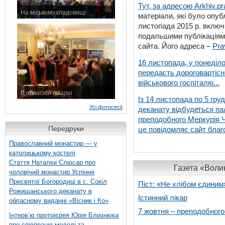
Тут, за адресою
Arkhiv.pr
На міському кладовищі
матеріали, які було опубл
7 листопада 2015 р.
листопада 2015 р. включ
подальшими публікаціями
сайта. Його адреса –
Pra
16 листопада, у понеділо
передасть дороговартіс
військового госпіталю...
В обласній лікарні
Із 14 листопада по 5 гру
3 листопада 2015 р.
Усі фотосесії
деканату відбудеться па
преподобного Меркурія Че
Передруки
це повідомляє сайт благо
Православний монастир — у
католицькому костелі
Стаття Наталки Слюсар про
Газета «Волин
чоловічий монастир Успіння
Пресвятої Богородиці в с. Сокіл
Піст: «Не хлібом єдиним
Рожищанського деканату в
Істинний лікар
обласному виданні «Вісник і Ко»
7 жовтня – преподобног
Інтерв’ю протоієрея Юрія Близнюка
про співпрацю молоді та