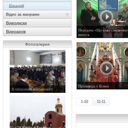
Шацький
Відео за жанрами
Відеодиски
Передача «Що каже священик»
Відеоархів
випуск
9 травня 2014 р.
Фотогалерея
Проповідь у Білині
В обласному військкоматі
9 листопада 2013 р.
11 листопада 2015 р.
1-10
11-11