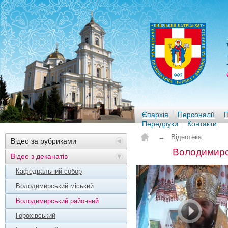
Єпархія
Персоналії
П
Передруки
Контакти
→
Відеотека
Відео за рубриками
Володимирс
Відео з деканатів
Кафедральний собор
Володимирський міський
Володимирський районний
Горохівський