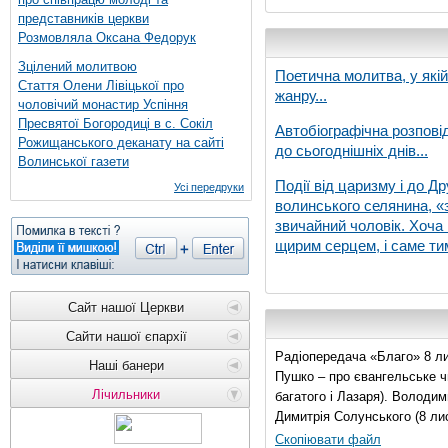
представників церкви
Розмовляла Оксана Федорук
Зцілений молитвою
Поетична молитва, у які
Стаття Олени Лівіцької про
жанру...
чоловічий монастир Успіння
Пресвятої Богородиці в с. Сокіл
Автобіографічна розпові
Рожищанського деканату на сайті
до сьогоднішніх днів...
Волинської газети
Події від царизму і до Др
Усі передруки
волинського селянина, «з
звичайний чоловік. Хоча 
щирим серцем, і саме тим
Сайт нашої Церкви
Сайти нашої єпархії
Радіопередача «Благо» 8 ли
Наші банери
Пушко – про євангельське чи
Лічильники
багатого і Лазаря). Володи
Димитрія Солунського (8 ли
Скопіювати файл