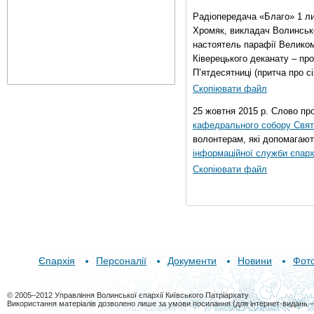
Радіопередача «Благо» 1 л
Хромяк, викладач Волинсько
настоятель парафії Велико
Ківерецького деканату – про
П’ятдесятниці (притча про сі
Скопіювати файл
25 жовтня 2015 р. Слово пр
кафедрального собору Свято
волонтерам, які допомагают
інформаційної служби єпарх
Скопіювати файл
Єпархія
Персоналії
Документи
Новини
Фот
© 2005–2012 Управління Волинської єпархії Київського Патріархату
Використання матеріалів дозволено лише за умови посилання (для інтернет-видань 