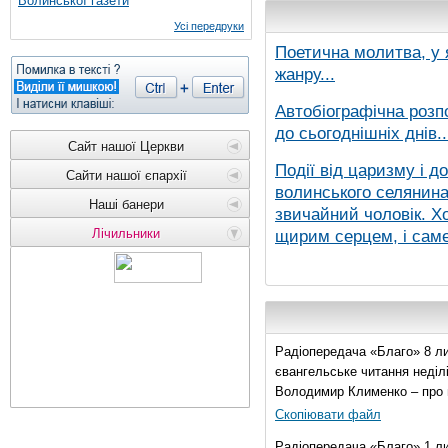
Волинської газети
Усі передруки
Поетична молитва, у 
жанру...
Автобіографічна розп
до сьогоднішніх днів..
Сайт нашої Церкви
Події від царизму і д
Сайти нашої єпархії
волинського селянина,
Наші банери
звичайний чоловік. Хо
Лічильники
щирим серцем, і саме 
Радіопередача «Благо» 8 ли
євангельське читання неділі 
Володимир Клименко – про 
Скопіювати файл
Радіопередача «Благо» 1 л