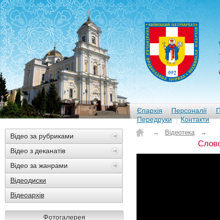
Єпархія
Персоналії
П
Передруки
Контакти
→
Відеотека
→
Відео за рубриками
Слово
Відео з деканатів
Відео за жанрами
Відеодиски
Відеоархів
Фотогалерея