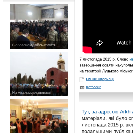
В обласному військкоматі
11 листопада 2015 р.
7 листопада 2015 р. Слово
м
завершення освяти накупольн
на території Луцького міськ
Більше інформації
Фотосесія
На міському кладовищі
7 листопада 2015 р.
Тут, за адресою
Arkhi
матеріали, які було о
листопада 2015 р. вк
подальшими публікаці