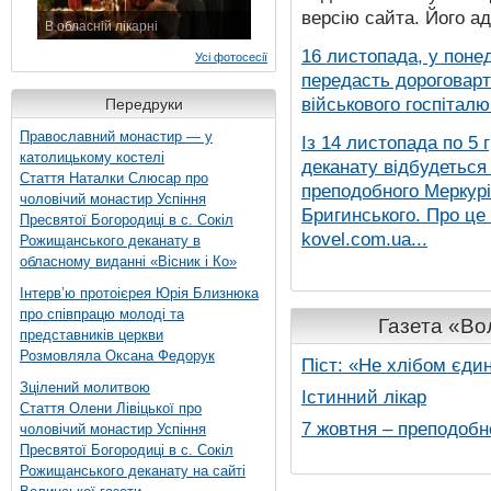
версію сайта. Його а
В обласній лікарні
3 листопада 2015 р.
16 листопада, у понед
Усі фотосесії
передасть дороговарт
військового госпіталю.
Передруки
Православний монастир — у
Із 14 листопада по 5 
католицькому костелі
деканату відбудеться
Стаття Наталки Слюсар про
преподобного Меркурія
чоловічий монастир Успіння
Бригинського. Про це
Пресвятої Богородиці в с. Сокіл
kovel.com.ua...
Рожищанського деканату в
обласному виданні «Вісник і Ко»
Інтерв’ю протоієрея Юрія Близнюка
про співпрацю молоді та
Газета «Вол
представників церкви
Розмовляла Оксана Федорук
Піст: «Не хлібом єди
Зцілений молитвою
Істинний лікар
Стаття Олени Лівіцької про
7 жовтня – преподобн
чоловічий монастир Успіння
Пресвятої Богородиці в с. Сокіл
Рожищанського деканату на сайті