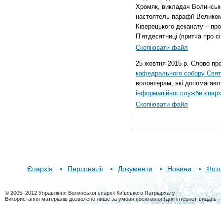
Хромяк, викладач Волинсько
настоятель парафії Велико
Ківерецького деканату – про
П’ятдесятниці (притча про сі
Скопіювати файл
25 жовтня 2015 р. Слово пр
кафедрального собору Свято
волонтерам, які допомагают
інформаційної служби єпарх
Скопіювати файл
Єпархія
Персоналії
Документи
Новини
Фот
© 2005–2012 Управління Волинської єпархії Київського Патріархату
Використання матеріалів дозволено лише за умови посилання (для інтернет-видань 