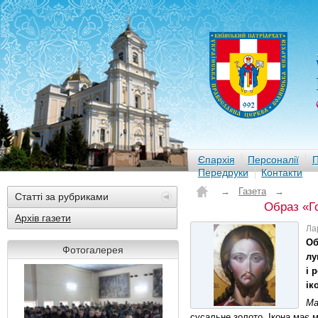
Єпархія
Персоналії
П
Передруки
Контакти
→
Газета
→
Статті за рубриками
Образ «Г
Архів газети
Ла
Об
Фотогалерея
лу
і 
ік
Ма
сусальне золото. Ікона має 