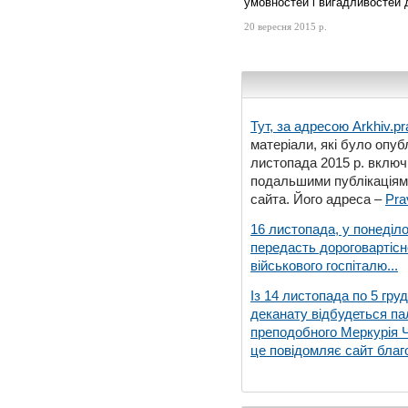
умовностей і вигадливостей
20 вересня 2015 р.
Тут, за адресою
Arkhiv.pr
матеріали, які було опубл
листопада 2015 р. включ
подальшими публікаціями
сайта. Його адреса –
Pra
16 листопада, у понеділо
передасть дороговартіс
військового госпіталю...
Із 14 листопада по 5 гру
деканату відбудеться па
преподобного Меркурія Че
це повідомляє сайт благо