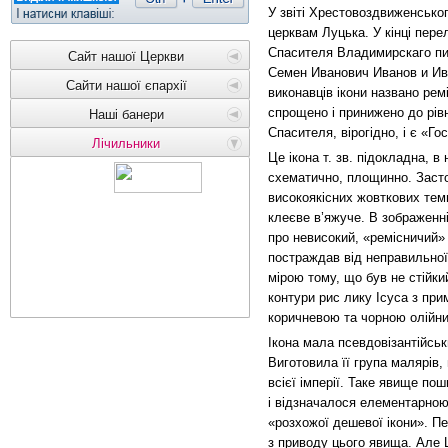
У звіті Хрестовоздвиженсько
церквам Луцька. У кінці пер
Спасителя Владимирскаго пи
Сайт нашої Церкви
Семен Иванович Иванов и Ив
Сайти нашої єпархії
виконавців ікони названо ре
спрощено і принижено до рів
Наші банери
Спасителя, вірогідно, і є «Г
Лічильники
Це ікона т. зв. підокладна, 
схематично, площинно. Заст
високоякісних жовткових темп
клеєве в’яжуче. В зображенні 
про невисокий, «ремісничий»
постраждав від неправильної
мірою тому, що був не стійк
контури рис лику Ісуса з пр
коричневою та чорною олійн
Ікона мала псевдовізантійськ
Виготовила її група малярів
всієї імперії. Таке явище пош
і відзначалося елементарною
«розхожої дешевої ікони». Пер
з приводу цього явища. Але 