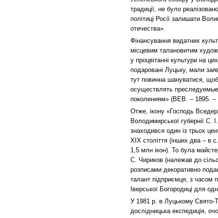
традиції, не було реалізован
політиці Росії залишати Вол
отечества».
Фінансування видатних культ
місцевим талановитим художн
у процвітанні культури на ци
подаровані Луцьку, мали заяв
тут повинна шануватися, що
осуществлять преследуемые
поколениям» (ВЕВ. – 1895. – 
Отже, ікону «Господь Вседе
Володимирської губернії С. І.
знаходився один із трьох цент
ХІХ століття (інших два – в с
1,5 млн ікон). То була майсте
С. Чириков (належав до сільс
розписами декоративно подани
талант підприємця, з часом п
Іверської Богородиці для одн
У 1981 р. в Луцькому Свято-
дослідницька експедиція, оч