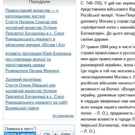
Передруки
С. 748–755). У цей час керів
представники військового Від
Православний монастир — у
Російської імперії. Член-Пок
католицькому костелі
допомогу Москви у справі під
Стаття Наталки Слюсар про
«пріобретенія копіи с важн
чоловічий монастир Успіння
Пресвятої Богородиці в с. Сокіл
Богоматери». До цього заход
Рожищанського деканату в
своїми дарами.
обласному виданні «Вісник і Ко»
27 травня 1894 року в числі 
страже православья и русск
Інтерв’ю протоієрея Юрія Близнюка
имя идеи православия и рус
про співпрацю молоді та
представників церкви
разноверной окрайне», ікона
Розмовляла Оксана Федорук
Цю подію в той час московсь
«возсоединением Москвы с Лу
Зцілений молитвою
російське військове начальст
Стаття Олени Лівіцької про
активності на Волині: «Вход
чоловічий монастир Успіння
окрайну, движимые христиан
Пресвятої Богородиці в с. Сокіл
в сердцах вверенных нам ни
Рожищанського деканату на сайті
всех концов нашего необъятн
Волинської газети
полки. – Л. О.), преданност
Усі передруки
желание возвести в городе Л
Іверської Богоматері, пов’яз
– Л. О.).