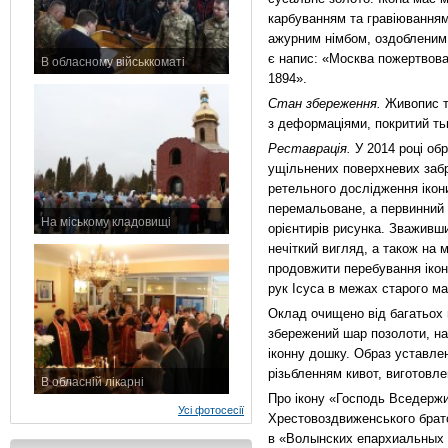
карбуванням та гравіюванням
ажурним німбом, оздобленим 
є напис: «Москва пожертвов
В обласному військкоматі
1894».
11 листопада 2015 р.
Стан збереження.
Живопис т
з деформаціями, покритий т
Реставрація.
У 2014 році обр
ущільнених поверхневих забр
ретельного дослідження ікон
перемальоване, а первинний 
На міському кладовищі
орієнтирів рисунка. Зваживши
7 листопада 2015 р.
нечіткий вигляд, а також на 
продовжити перебування ікон
рук Ісуса в межах старого м
Оклад очищено від багатьох ш
збережений шар позолоти, нан
іконну дошку. Образ уставле
різьбленням кивот, виготовле
В обласній лікарні
Про ікону «Господь Вседержи
3 листопада 2015 р.
Усі фотосесії
Хрестовоздвиженського брат
в «Волынских епархиальных в