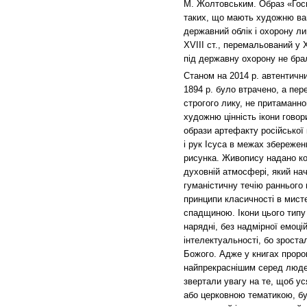
М. Жолтовським. Образ «Гос
таких, що мають художню ваг
державний облік і охорону ли
XVIII ст., перемальований у Х
під державну охорону не брал
Станом на 2014 р. автентичн
1894 р. було втрачено, а пе
строгого лику, не притаманно
художню цінність ікони гово
образи артефакту російської
і рук Ісуса в межах збережен
рисунка. Живопису надано кол
духовній атмосфері, який на
гуманістичну течію раннього 
принципи класичності в мисте
спадщиною. Ікони цього типу 
нарядні, без надмірної емоці
інтелектуальності, бо зрост
Божого. Адже у книгах проро
найпрекраснішим серед людей
звертали увагу на те, щоб ус
або церковною тематикою, бул