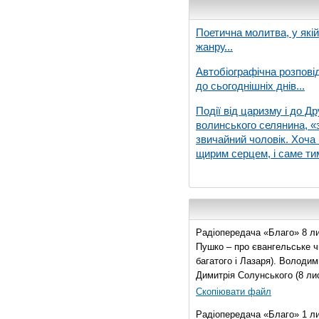
Поетична молитва, у які
жанру...
Автобіографічна розпові
до сьогоднішніх днів...
Події від царизму і до Др
волинського селянина, «з
звичайний чоловік. Хоча 
щирим серцем, і саме тим
Радіопередача «Благо» 8 ли
Пушко – про євангельське чи
багатого і Лазаря). Володи
Димитрія Солунського (8 ли
Скопіювати файл
Радіопередача «Благо» 1 л