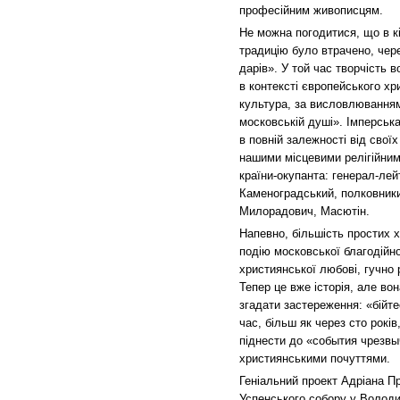
професійним живописцям.
Не можна погодитися, що в кі
традицію було втрачено, чер
дарів». У той час творчість 
в контексті європейського х
культура, за висловлювання
московській душі». Імперськ
в повній залежності від свої
нашими місцевими релігійним
країни-окупанта: генерал-ле
Каменоградський, полковники
Милорадович, Масютін.
Напевно, більшість простих
подію московської благодійно
християнської любові, гучно 
Тепер це вже історія, але во
згадати застереження: «бійт
час, більш як через сто рокі
піднести до «события чрезв
християнськими почуттями.
Геніальний проект Адріана 
Успенського собору у Володим