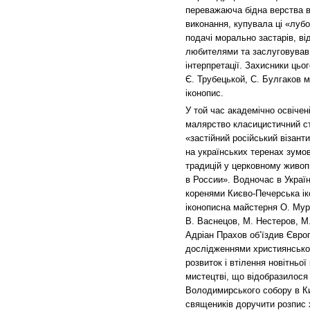
переважаюча бідна верства в
виконання, купувала ці «лубо
подачі морально застарів, ві
любителями та заслуговував 
інтерпретації. Захисники цьо
Є. Трубецькой, С. Булгаков 
іконопис.
У той час академічно освічен
малярство класицистичний ст
«застійний російський візант
на українських теренах зумо
традицій у церковному живоп
в России». Водночас в Украї
коренями Києво-Печерська ік
іконописна майстерня О. Мур
В. Васнецов, М. Нестеров, М
Адріан Прахов об’їздив Євро
дослідженнями християнської 
розвиток і втілення новітньо
мистецтві, що відобразилося
Володимирського собору в К
священиків доручити розпис 