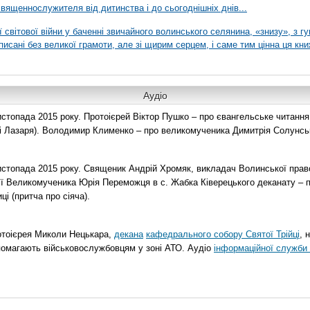
вященнослужителя від дитинства і до сьогоднішніх днів...
ї світової війни у баченні звичайного волинського селянина, «знизу», з г
писані без великої грамоти, але зі щирим серцем, і саме тим цінна ця кни
Аудіо
топада 2015 року. Протоієрей Віктор Пушко – про євангельське читання н
о і Лазаря). Володимир Клименко – про великомученика Димитрія Солунськ
стопада 2015 року. Священик Андрій Хромяк, викладач Волинської прав
ії Великомученика Юрія Переможця в с. Жабка Ківерецького деканату – 
ці (притча про сіяча).
отоієрея Миколи Нецькара,
декана
кафедрального собору Святої Трійці
, 
помагають військовослужбовцям у зоні АТО. Аудіо
інформаційної служби 