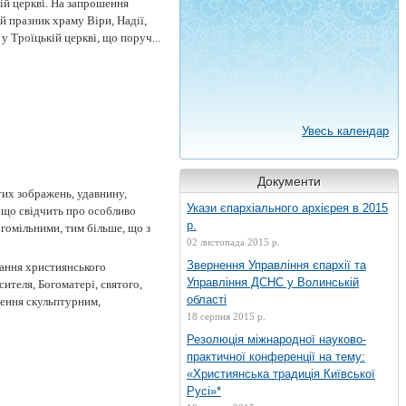
ій церкві. На запрошення
 празник храму Віри, Надії,
у Троїцькій церкві, що поруч...
Увесь календар
Документи
тих зображень, удавнину,
Укази єпархіального архієрея в 2015
 що свідчить про особливо
р.
гомільними, тим більше, що з
02 листопада 2015 р.
Звернення Управління єпархії та
вання християнського
Управління ДСНС у Волинській
ителя, Богоматері, святого,
області
аження скульптурним,
18 серпня 2015 р.
Резолюція міжнародної науково-
практичної конференції на тему:
«Християнська традиція Київської
Русі»*