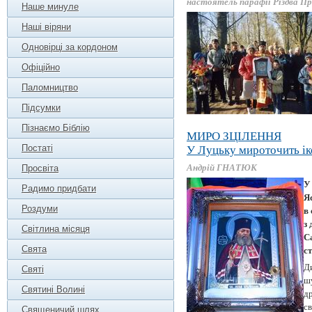
настоятель парафії Різдва Пр
Наше минуле
Наші віряни
Одновірці за кордоном
Офіційно
Паломництво
Підсумки
Пізнаємо Біблію
МИРО ЗЦІЛЕННЯ
Постаті
У Луцьку мироточить ік
Андрій ГНАТЮК
Просвіта
У
Радимо придбати
Я
Роздуми
в
з
Світлина місяця
С
Свята
ст
Д
Святі
ш
Святині Волині
д
св
Священичий шлях