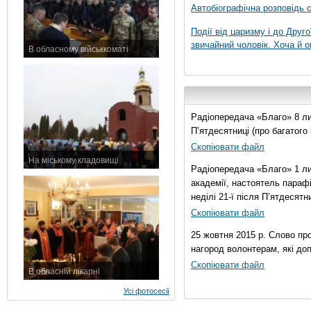
Автобіографічна розповідь с
Події від царизму і до Друго
звичайний чоловік. Хоча й о
В обласному військкоматі
11 листопада 2015 р.
Радіопередача «Благо» 8 лис
П’ятдесятниці (про багатог
Скопіювати файл
На міському кладовищі
Радіопередача «Благо» 1 ли
7 листопада 2015 р.
академії, настоятель параф
неділі 21-ї після П’ятдесятни
Скопіювати файл
25 жовтня 2015 р. Слово пр
нагород волонтерам, які до
Скопіювати файл
В обласній лікарні
3 листопада 2015 р.
Усі фотосесії