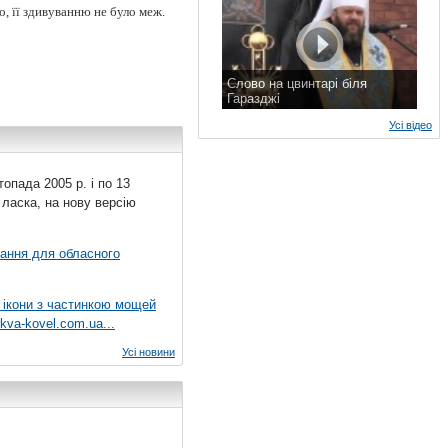
о, її здивуванню не було меж.
Слово на цвинтарі біля
Гаразджі
7 листопада 2015 р.
Усі відео
топада 2005 р. і по 13
 ласка, на нову версію
вання для обласного
 ікони з частинкою мощей
kva-kovel.com.ua...
Усі новини