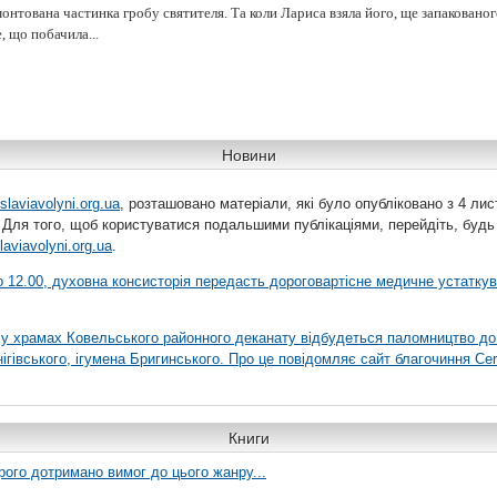
онтована частинка гробу святителя. Та коли Лариса взяла його, ще запакованог
, що побачила...
Новини
slaviavolyni.org.ua
, розташовано матеріали, які було опубліковано з 4 лис
 Для того, щоб користуватися подальшими публікаціями, перейдіть, будь
laviavolyni.org.ua
.
 о 12.00, духовна консисторія передасть дороговартісне медичне устатку
я у храмах Ковельського районного деканату відбудеться паломництво до
гівського, ігумена Бригинського. Про це повідомляє сайт благочиння Сer
Книги
рого дотримано вимог до цього жанру...