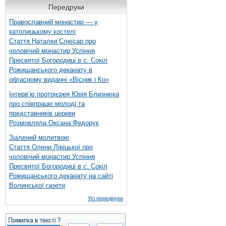
Передруки
Православний монастир — у
католицькому костелі
Стаття Наталки Слюсар про
чоловічий монастир Успіння
Пресвятої Богородиці в с. Сокіл
Рожищанського деканату в
обласному виданні «Вісник і Ко»
Інтерв’ю протоієрея Юрія Близнюка
про співпрацю молоді та
представників церкви
Розмовляла Оксана Федорук
Зцілений молитвою
Стаття Олени Лівіцької про
чоловічий монастир Успіння
Пресвятої Богородиці в с. Сокіл
Рожищанського деканату на сайті
Волинської газети
Усі передруки