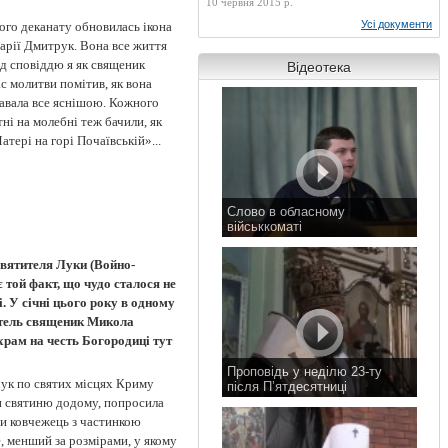
10 червня 2015 р.
Усі документи
ого деканату обновилась ікона
Марії Дмитрук. Вона все життя
ед сповіддю я як священик
Відеотека
ас молитви помітив, як вона
тавала все яснішою. Кожного
ні на молебні теж бачили, як
тері на горі Почаївській»...
Слово в обласному
військкоматі
11 листопада 2015 р.
вятителя Луки (Войно-
 той факт, що чудо сталося не
. У січні цього року в одному
ятель священик Микола
храм на честь Богородиці тут
Проповідь у неділю 23-ту
чук по святих місцях Криму
після П’ятдесятниці
и святиню додому, попросила
8 листопада 2015 р.
и ковчежець з частинкою
, менший за розмірами, у якому