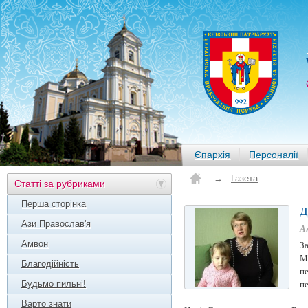
Єпархія
Персоналії
→
Газета
Статті за рубриками
Перша сторінка
Д
Ази Православ'я
А
Амвон
За
Ми
Благодійність
пе
Будьмо пильні!
пе
Варто знати