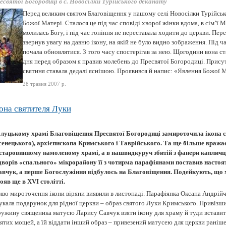
есвятої Богородиці в с. Новосілки Турійського деканату
Перед великим святом Благовіщення у нашому селі Новосілки Турійськ
Божої Матері. Сталося це під час сповіді хворої жінки вдома, в сім’ї 
молилась Богу, і під час гоніння не переставала ходити до церкви. Пер
звернув увагу на давню ікону, на якій не було видно зображення. Під ч
почала обновлятися. З того часу спостерігав за нею. Щогодини вона с
дня перед образом я правив молебень до Пресвятої Богородиці. Присут
святиня ставала дедалі яснішою. Проявився й напис: «Явлення Божої Ма
28 травня 2007 р.
она святителя Луки
 луцькому храмі Благовіщення Пресвятої Богородиці замироточила ікона с
сенецького), архієпископа Кримського і Таврійського. Та ще більше вражає
 старовинному намоленому храмі, а в нашвидкуруч збитій з фанери капличці
 дворів «спального» мікрорайону її з чотирма парафіянами поставив насто
авчук, а перше Бо­гослужіння відбулось на Благовіщення. Подейкують, що 
ояв ще в ХVІ столітті.
иво мироточення ікони віряни виявили в листопаді. Парафіянка Оксана Андрій
укала подарунок для рідної церкви – образ святого Луки Кримського. Привізш
ружину священика матусю Ларису Савчук взяти ікону для храму й туди вставит
ятих мощей, а їй віддати інший образ – привезений матусею для церкви раніше