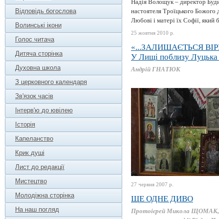
Надія Волощук – директор Буди
Відповідь богослова
настоятеля Троїцького Божого 
Любові і матері їх Софії, який
Волинські ікони
25 жовтня 2010 р.
Голос читача
«...ЗАЛИШАЄТЬСЯ ВІР
Дитяча сторінка
У Лищі поблизу Луцька 
Духовна школа
Андрій ГНАТЮК
З церковного календаря
Зв'язок часів
Інтерв'ю до ювілею
Історія
Капеланство
Крик душі
Лист до редакції
Мистецтво
27 червня 2007 р.
Молодіжна сторінка
ЩЕ ОДНЕ ДИВО
На наш погляд
Протоієрей Микола ЩОМАК,