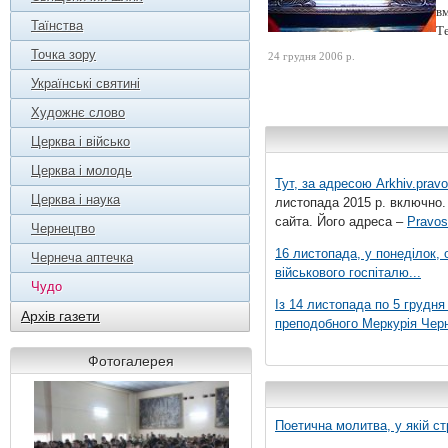
вм
Таїнства
Те
Точка зору
24 грудня 2006 р.
Українські святині
Художнє слово
Церква і військо
Церква і молодь
Тут, за адресою
Arkhiv.pravo
Церква і наука
листопада 2015 р. включно.
сайта. Його адреса –
Pravos
Чернецтво
16 листопада, у понеділок,
Чернеча аптечка
військового госпіталю...
Чудо
Із 14 листопада по 5 грудн
Архів газети
преподобного Меркурія Черні
Фотогалерея
Поетична молитва, у якій ст