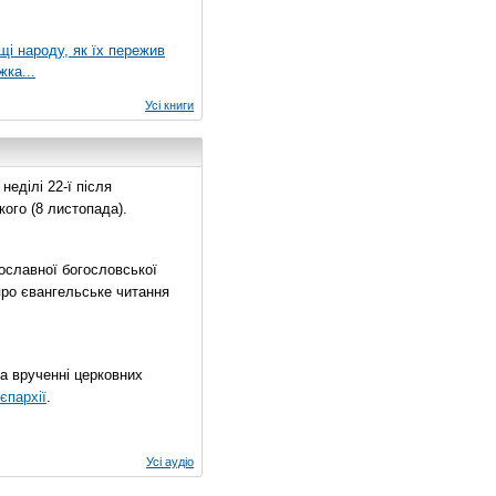
ущі народу, як їх пережив
жка...
Усі книги
еділі 22-ї після
ого (8 листопада).
ославної богословської
про євангельське читання
на врученні церковних
єпархії
.
Усі аудіо