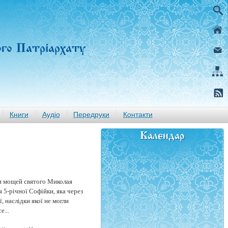
ого Патріархату
Книги
Аудіо
Передруки
Контакти
Календар
ки мощей святого Миколая
 5-річної Софійки, яка через
, наслідки якої не могли
е...