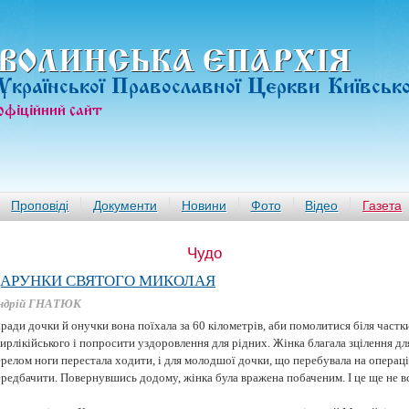
ВОЛИНСЬКА ЄПАРХIЯ
Української Православної Церкви Київськ
офiцiйний сайт
Проповіді
Документи
Новини
Фото
Відео
Газета
Чудо
АРУНКИ СВЯТОГО МИКОЛАЯ
ндрій ГНАТЮК
ради дочки й онучки вона поїхала за 60 кілометрів, аби помолитися біля част
рлікійського і попросити уздоровлення для рідних. Жінка благала зцілення для
релом ноги перестала ходити, і для молодшої дочки, що перебувала на операції
редбачити. Повернувшись додому, жінка була вражена побаченим. І це ще не вс