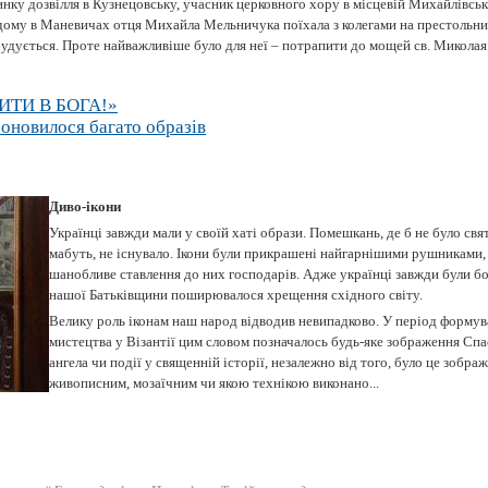
нку дозвілля в Кузнецовську, учасник церковного хору в місцевій Михайлівськ
дому в Маневичах отця Михайла Мельничука поїхала з колегами на престольний
 будується. Проте найважливіше було для неї – потрапити до мощей св. Миколая 
ИТИ В БОГА!»
оновилося багато образів
Диво-ікони
Українці завжди мали у своїй хаті образи. Помешкань, де б не було свя
мабуть, не існувало. Ікони були прикрашені найгарнішими рушниками,
шанобливе ставлення до них господарів. Адже українці завжди були бо
нашої Батьківщини поширювалося хрещення східного світу.
Велику роль іконам наш народ відводив невипадково. У період форму
мистецтва у Візантії цим словом позначалось будь-яке зображення Спас
ангела чи події у священній історії, незалежно від того, було це зобр
живописним, мозаїчним чи якою технікою виконано...