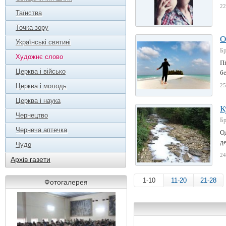
22
Таїнства
Точка зору
О
Українські святині
Б
Художнє слово
Пі
Церква і військо
бе
Церква і молодь
25
Церква і наука
К
Чернецтво
Б
Чернеча аптечка
О
де
Чудо
24
Архів газети
1-10
11-20
21-28
Фотогалерея