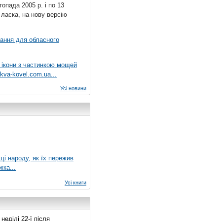
топада 2005 р. і по 13
 ласка, на нову версію
вання для обласного
 ікони з частинкою мощей
kva-kovel.com.ua...
Усі новини
ущі народу, як їх пережив
жка...
Усі книги
еділі 22-ї після