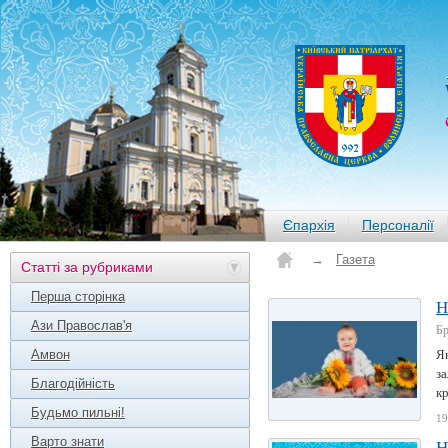
Єпархія
Персоналії
→
Газета
Статті за рубриками
Перша сторінка
Н
Ази Православ'я
Б
Амвон
Як
за
Благодійність
кр
Будьмо пильні!
19
Варто знати
Н