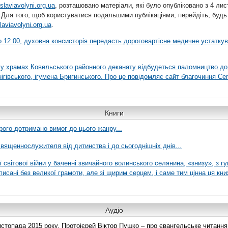
slaviavolyni.org.ua
, розташовано матеріали, які було опубліковано з 4 лис
 Для того, щоб користуватися подальшими публікаціями, перейдіть, будь
laviavolyni.org.ua
.
 о 12.00, духовна консисторія передасть дороговартісне медичне устатку
я у храмах Ковельського районного деканату відбудеться паломництво до
гівського, ігумена Бригинського. Про це повідомляє сайт благочиння Сer
Книги
рого дотримано вимог до цього жанру...
вященнослужителя від дитинства і до сьогоднішніх днів...
ї світової війни у баченні звичайного волинського селянина, «знизу», з г
писані без великої грамоти, але зі щирим серцем, і саме тим цінна ця кни
Аудіо
топада 2015 року. Протоієрей Віктор Пушко – про євангельське читання н