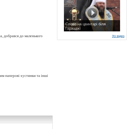
Слово на цвинтарі біля
Гаразджі
7 листопада 2015 р.
на, добрався до маленького
Усі відео
им паперові хустинки та інші