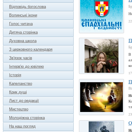
Відповідь богослова
Б
Но
Волинські ікони
22
Голос читача
Дитяча сторінка
П
Духовна школа
Б
З церковного календаря
В 
Зв'язок часів
ал
ко
Інтерв'ю до ювілею
17
Історія
П
Капеланство
В
Крик душі
Н
Лист до редакції
Ко
тл
Мистецтво
23
Молодіжна сторінка
О
На наш погляд
Н