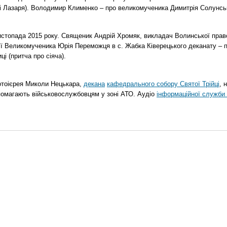
о і Лазаря). Володимир Клименко – про великомученика Димитрія Солунськ
стопада 2015 року. Священик Андрій Хромяк, викладач Волинської прав
ії Великомученика Юрія Переможця в с. Жабка Ківерецького деканату – 
ці (притча про сіяча).
отоієрея Миколи Нецькара,
декана
кафедрального собору Святої Трійці
, 
помагають військовослужбовцям у зоні АТО. Аудіо
інформаційної служби 