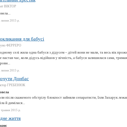
рат ВІКТОР
вела...
 липня 2015 р.
окликання для бабусі
руно ФЕРРЕРО
одному селі жила одна бабуся з дідусем – дітей вони не мали, та весь вік прож
е настав час, коли дідусь відійшов у вічність, а бабуся залишилася сама, трима
рови...
 липня 2015 р.
очути Донбас
іктор ГРЕБЕНЮК
овела
ли після скаженого обстрілу блокпост зайняли сепаратисти, Ілля Захарук лежа
іла й димілася...
 травня 2015 р.
дне життя
арис