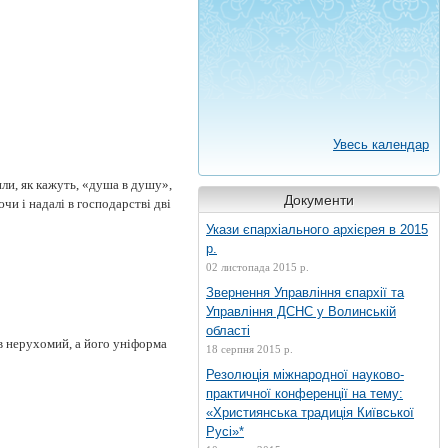
Увесь календар
или, як кажуть, «душа в душу»,
Документи
ючи і надалі в господарстві дві
Укази єпархіального архієрея в 2015
р.
02 листопада 2015 р.
Звернення Управління єпархії та
Управління ДСНС у Волинській
області
в нерухомий, а його уніформа
18 серпня 2015 р.
Резолюція міжнародної науково-
практичної конференції на тему:
«Християнська традиція Київської
Русі»*