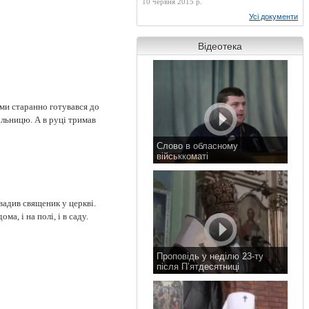
10 червня 2015 р.
Усі документи
Відеотека
ми старанно готувався до
зальницю. А в руці тримав
Слово в обласному
військкоматі
11 листопада 2015 р.
вадив священик у церкві.
а, і на полі, і в саду.
Проповідь у неділю 23-ту
після П’ятдесятниці
8 листопада 2015 р.