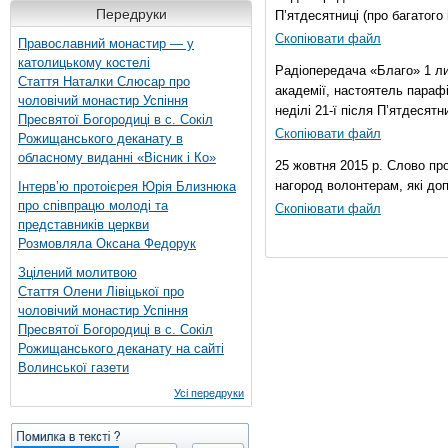
Передруки
П’ятдесятниці (про багатог
Скопіювати файл
Православний монастир — у
католицькому костелі
Радіопередача «Благо» 1 ли
Стаття Наталки Слюсар про
академії, настоятель параф
чоловічий монастир Успіння
неділі 21-ї після П’ятдесятни
Пресвятої Богородиці в с. Сокіл
Скопіювати файл
Рожищанського деканату в
обласному виданні «Вісник і Ко»
25 жовтня 2015 р. Слово пр
нагород волонтерам, які до
Інтерв’ю протоієрея Юрія Близнюка
про співпрацю молоді та
Скопіювати файл
представників церкви
Розмовляла Оксана Федорук
Зцілений молитвою
Стаття Олени Лівіцької про
чоловічий монастир Успіння
Пресвятої Богородиці в с. Сокіл
Рожищанського деканату на сайті
Волинської газети
Усі передруки