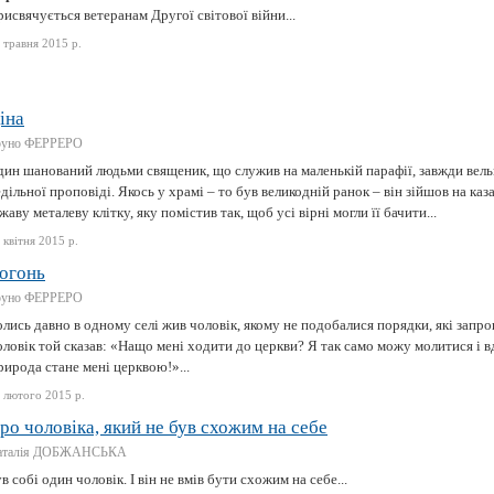
исвячується ветеранам Другої світової війни...
 травня 2015 р.
іна
руно ФЕРРЕРО
дин шанований людьми священик, що служив на маленькій парафії, завжди вель
дільної проповіді. Якось у храмі – то був великодній ранок – він зійшов на ка
жаву металеву клітку, яку помістив так, щоб усі вірні могли її бачити...
 квітня 2015 р.
огонь
руно ФЕРРЕРО
лись давно в одному селі жив чоловік, якому не подобалися порядки, які запро
ловік той сказав: «Нащо мені ходити до церкви? Я так само можу молитися і вдом
ирода стане мені церквою!»...
 лютого 2015 р.
ро чоловіка, який не був схожим на себе
аталія ДОБЖАНСЬКА
в собі один чоловік. І він не вмів бути схожим на себе...