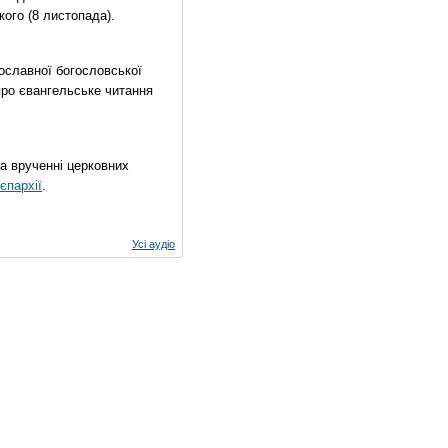
ого (8 листопада).
ославної богословської
про євангельське читання
на врученні церковних
єпархії
.
Усі аудіо