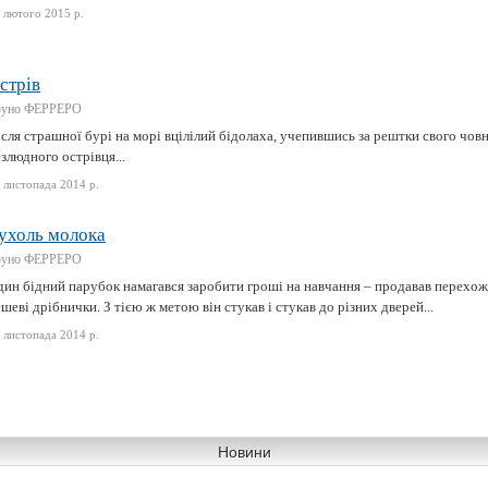
 лютого 2015 р.
стрів
руно ФЕРРЕРО
сля страшної бурі на морі вцілілий бідолаха, учепившись за рештки свого чов
злюдного острівця...
 листопада 2014 р.
ухоль молока
руно ФЕРРЕРО
дин бідний парубок намагався заробити гроші на навчання – продавав перехож
шеві дрібнички. З тією ж метою він стукав і стукав до різних дверей...
 листопада 2014 р.
Новини