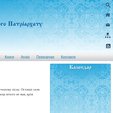
ого Патріархату
Книги
Аудіо
Передруки
Контакти
Календар
еченому піску. Останні сили
ць нічого не мав, крім