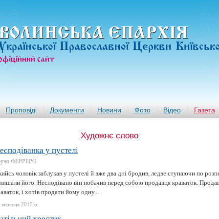
ВОЛИНСЬКА ЄПАРХIЯ
Української Православної Церкви Київськ
офiцiйний сайт
Проповіді
Документи
Новини
Фото
Відео
Газета
Художнє слово
есподіванка у пустелі
руно ФЕРРЕРО
ийсь чоловік заблукав у пустелі й вже два дні бродив, ледве ступаючи по розп
лишали його. Несподівано він побачив перед собою продавця краваток. Продаве
аваток, і хотів продати йому одну...
 вересня 2015 р.
атільний хрестик