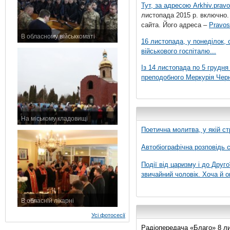
Тут, за адресою
Arkhiv.pravo
листопада 2015 р. включно.
сайта. Його адреса –
Pravos
В обласному військкоматі
16 листопада, у понеділок,
11 листопада 2015 р.
військового госпіталю...
Із 14 листопада по 5 грудн
преподобного Меркурія Черні
На міському кладовищі
7 листопада 2015 р.
Поетична молитва, у якій ст
Автобіографічна розповідь с
Події від царизму і до Друго
звичайний чоловік. Хоча й о
В обласній лікарні
3 листопада 2015 р.
Усі фотосесії
Радіопередача «Благо» 8 лис