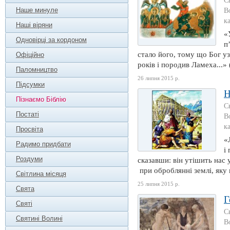
C
Наше минуле
В
к
Наші віряни
«
Одновірці за кордоном
п
стало його, тому що Бог уз
Офіційно
років і породив Ламеха...» 
Паломництво
26 липня 2015 р.
Підсумки
Н
Пізнаємо Біблію
C
Постаті
В
к
Просвіта
«
Радимо придбати
і
Роздуми
сказавши: він утішить нас 
при оброблянні землі, яку 
Світлина місяця
25 липня 2015 р.
Свята
Г
Святі
С
Святині Волині
В