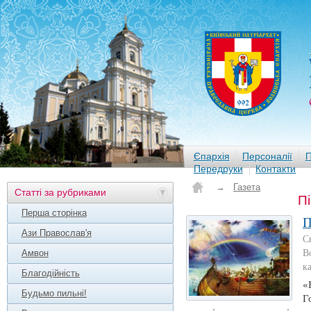
Єпархія
Персоналії
П
Передруки
Контакти
→
Газета
Статті за рубриками
Пі
Перша сторінка
П
Ази Православ'я
С
Амвон
В
к
Благодійність
«
Будьмо пильні!
Г