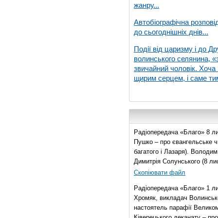
жанру...
Автобіографічна розпові
до сьогоднішніх днів...
Події від царизму і до Др
волинського селянина, «з
звичайний чоловік. Хоча 
щирим серцем, і саме тим
Радіопередача «Благо» 8 ли
Пушко – про євангельське чи
багатого і Лазаря). Володи
Димитрія Солунського (8 ли
Скопіювати файл
Радіопередача «Благо» 1 л
Хромяк, викладач Волинсько
настоятель парафії Велико
Ківерецького деканату – про