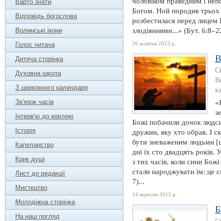
чоловіком праведним і неп
Варто знати
Богом. Ной породив трьох 
Відповідь богослова
розбестилася перед лицем 
Волинські ікони
злодіяннями...» (Бут. 6:8–22
26 жовтня 2015 р.
Голос читача
В
Дитяча сторінка
С
Духовна школа
В
З церковного календаря
к
Зв'язок часів
«
з
Інтерв'ю до ювілею
Божі побачили дочок людськ
Історія
дружин, яку хто обрав. І с
бути зневаженим людьми [ц
Капеланство
дні їх сто двадцять років. 
Крик душі
з тих часів, коли сини Бож
стали народжувати їм: це с
Лист до редакції
7)...
Мистецтво
14 вересня 2015 р.
Молодіжна сторінка
Б
На наш погляд