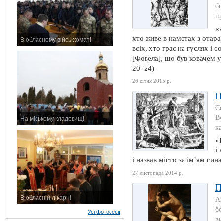
б
п
«
хто живе в наметах з отара
В обласному військкоматі
всіх, хто грає на гуслях і 
11 листопада 2015 р.
[Фовела], що був ковачем уся
20–24)
26 січня 2015 р.
П
С
В
На міському кладовищі
к
7 листопада 2015 р.
«
і
і назвав місто за ім’ям сина
27 листопада 2014 р.
П
В обласній лікарні
А
3 листопада 2015 р.
б
Усі фотосесії
в