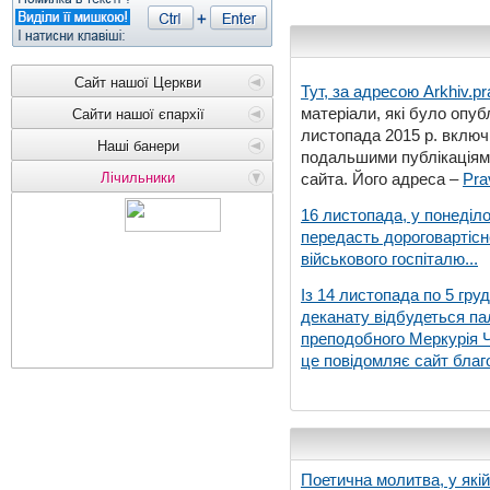
Сайт нашої Церкви
Тут, за адресою
Arkhiv.pr
матеріали, які було опубл
Сайти нашої єпархії
листопада 2015 р. включ
Наші банери
подальшими публікаціями
Лічильники
сайта. Його адреса –
Pra
16 листопада, у понеділо
передасть дороговартіс
військового госпіталю...
Із 14 листопада по 5 гру
деканату відбудеться па
преподобного Меркурія Че
це повідомляє сайт благо
Поетична молитва, у які