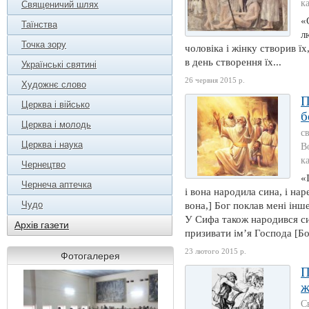
к
Священичий шлях
«
Таїнства
л
Точка зору
чоловіка і жінку створив їх,
в день створення їх...
Українські святині
26 червня 2015 р.
Художнє слово
П
Церква і військо
б
Церква і молодь
с
Церква і наука
В
к
Чернецтво
«
Чернеча аптечка
і вона народила сина, і на
Чудо
вона,] Бог поклав мені інше
У Сифа також народився син
Архів газети
призивати ім’я Господа [Бог
23 лютого 2015 р.
Фотогалерея
П
ж
С