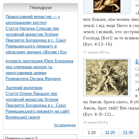
а
Передруки
«
Православний монастир — у
моє більше, ніж можна знес
католицькому костелі
землі, і від лиця Твого я с
Стаття Наталки Слюсар про
землі; і всякий, хто зустрі
чоловічий монастир Успіння
Господь [Бог]: за те всяком
Пресвятої Богородиці в с. Сокіл
(Бут. 4:13–16)
Рожищанського деканату в
обласному виданні «Вісник і Ко»
27 серпня 2014 р.
Б
Інтерв’ю протоієрея Юрія Близнюка
про співпрацю молоді та
С
представників церкви
В
Розмовляла Оксана Федорук
к
Зцілений молитвою
«
Стаття Олени Лівіцької про
в
чоловічий монастир Успіння
на Авеля, брата свого, й уб
Пресвятої Богородиці в с. Сокіл
Авель, брат твій? Він сказа
Рожищанського деканату на сайті
(Бут. 4: 8–12)...
Волинської газети
24 квітня 2014 р.
Усі передруки
1-10
11-20
21-30