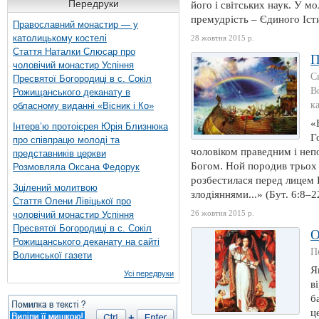
Передруки
його і світських наук. У м
премудрість – Єдиного Істи
Православний монастир — у
католицькому костелі
28 жовтня 2015 р.
Стаття Наталки Слюсар про
П
чоловічий монастир Успіння
С
Пресвятої Богородиці в с. Сокіл
В
Рожищанського деканату в
к
обласному виданні «Вісник і Ко»
«
Інтерв’ю протоієрея Юрія Близнюка
Г
про співпрацю молоді та
чоловіком праведним і неп
представників церкви
Богом. Ной породив трьох 
Розмовляла Оксана Федорук
розбестилася перед лицем 
Зцілений молитвою
злодіяннями...» (Бут. 6:8–22
Стаття Олени Лівіцької про
26 жовтня 2015 р.
чоловічий монастир Успіння
Пресвятої Богородиці в с. Сокіл
О
Рожищанського деканату на сайті
П
Волинської газети
Я
Усі передруки
в
б
ц