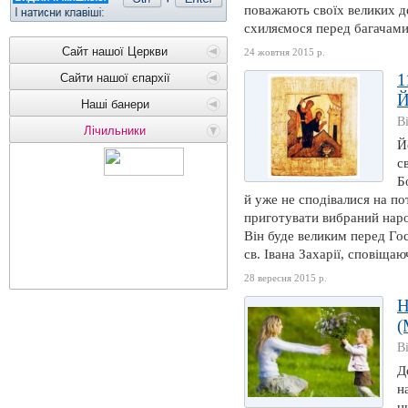
поважають своїх великих дес
схиляємося перед багачами.
Сайт нашої Церкви
24 жовтня 2015 р.
1
Сайти нашої єпархії
Й
Наші банери
В
Лічильники
Й
с
Б
й уже не сподівалися на п
приготувати вибраний нар
Він буде великим перед Гос
св. Івана Захарії, сповіщаю
28 вересня 2015 р.
Н
(
В
Д
н
н