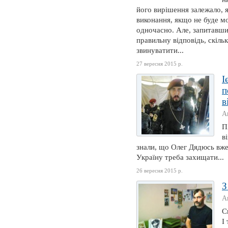
його вирішення залежало, 
виконання, якщо не буде мо
одночасно. Але, запитавши
правильну відповідь, скіль
звинуватити...
27 вересня 2015 р.
І
п
в
А
П
в
знали, що Олег Дядюсь вже 
Україну треба захищати...
26 вересня 2015 р.
З
А
С
І