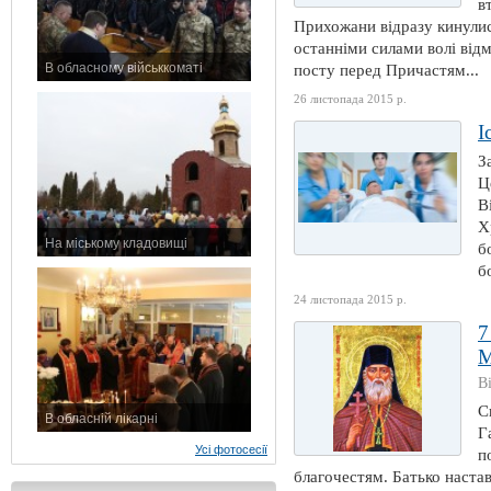
в
Прихожани відразу кинулис
останніми силами волі від
В обласному військкоматі
посту перед Причастям...
11 листопада 2015 р.
26 листопада 2015 р.
І
З
Ц
В
Х
На міському кладовищі
б
7 листопада 2015 р.
б
24 листопада 2015 р.
7
М
В
С
В обласній лікарні
Г
3 листопада 2015 р.
Усі фотосесії
п
благочестям. Батько наставл