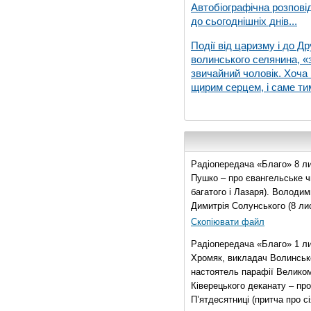
Автобіографічна розпові
до сьогоднішніх днів...
Події від царизму і до Др
волинського селянина, «з
звичайний чоловік. Хоча 
щирим серцем, і саме тим
Радіопередача «Благо» 8 ли
Пушко – про євангельське чи
багатого і Лазаря). Володи
Димитрія Солунського (8 ли
Скопіювати файл
Радіопередача «Благо» 1 л
Хромяк, викладач Волинсько
настоятель парафії Велико
Ківерецького деканату – про
П’ятдесятниці (притча про сі