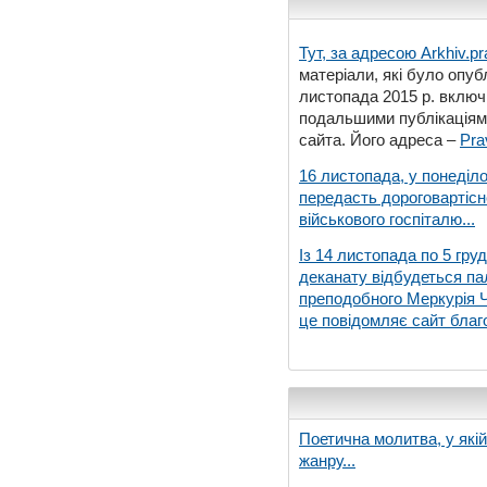
Тут, за адресою
Arkhiv.pr
матеріали, які було опубл
листопада 2015 р. включ
подальшими публікаціями
сайта. Його адреса –
Pra
16 листопада, у понеділо
передасть дороговартіс
військового госпіталю...
Із 14 листопада по 5 гру
деканату відбудеться па
преподобного Меркурія Че
це повідомляє сайт благо
Поетична молитва, у які
жанру...