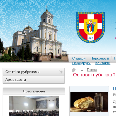
Єпархія
Персоналії
П
Передруки
Контакти
→
Газета
Статті за рубриками
Основні публікації
Архів газети
П
Фотогалерея
В
Д
н
т