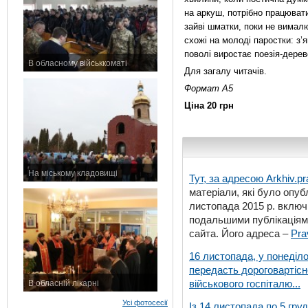
на аркуш, потрібно працювати
зайві шматки, поки не вималю
схожі на молоді паростки: з’
поволі виростає поезія-дерев
В обласному військкоматі
Для загалу читачів.
11 листопада 2015 р.
Формат А5
Ціна 20 грн
На міському кладовищі
Тут, за адресою
Arkhiv.pr
7 листопада 2015 р.
матеріали, які було опубл
листопада 2015 р. включ
подальшими публікаціями
сайта. Його адреса –
Pra
16 листопада, у понеділо
передасть дороговартіс
військового госпіталю...
В обласній лікарні
3 листопада 2015 р.
Усі фотосесії
Із 14 листопада по 5 гру