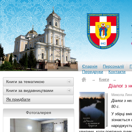
Єпархія
Персоналії
П
Передруки
Контакти
→
Книги
→
Книги за тематикою
Діалог з 
Книги за видавництвами
Микола Лин
Як придбати
Діалог з не
80 с.
Фотогалерея
У збірці вм
зізнається 
народжуєть
хвилини, коли поетична думка