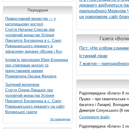
деканату відбудеться па
Передруки
преподобного Меркурія Че
це повідомляє сайт благо
Православний монастир — у
католицькому костелі
Стаття Наталки Слюсар про
чоловічий монастир Успіння
Газета «Волин
Пресвятої Богородиці в с. Сокіл
Рожищанського деканату в
Піст: «Не хлібом єдиним
обласному виданні «Вісник і Ко»
Істинний лікар
Інтерв’ю протоієрея Юрія Близнюка
7 жовтня – преподобног
про співпрацю молоді та
представників церкви
Розмовляла Оксана Федорук
Зцілений молитвою
Стаття Олени Лівіцької про
Радіопередача «Благо» 8 ли
чоловічий монастир Успіння
Пушко – про євангельське чи
Пресвятої Богородиці в с. Сокіл
багатого і Лазаря). Володи
Рожищанського деканату на сайті
Димитрія Солунського (8 ли
Волинської газети
Скопіювати файл
Усі передруки
Радіопередача «Благо» 1 л