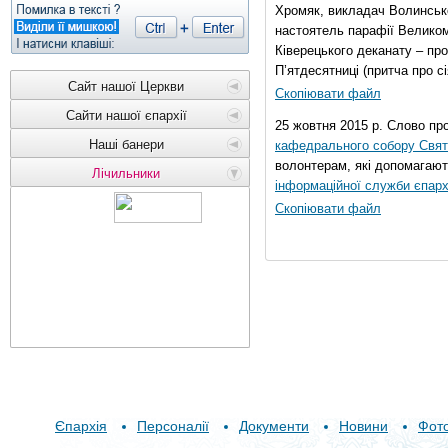
Хромяк, викладач Волинсько
настоятель парафії Велико
Ківерецького деканату – про
П’ятдесятниці (притча про сі
Сайт нашої Церкви
Скопіювати файл
Сайти нашої єпархії
25 жовтня 2015 р. Слово пр
Наші банери
кафедрального собору Свято
волонтерам, які допомагают
Лічильники
інформаційної служби єпарх
Скопіювати файл
Єпархія
Персоналії
Документи
Новини
Фот