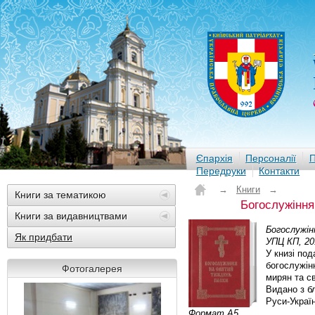
Єпархія
Персоналії
П
Передруки
Контакти
→
Книги
→
Книги за тематикою
Богослужіння
Книги за видавництвами
Богослужін
Як придбати
УПЦ КП, 201
У книзі под
богослужін
Фотогалерея
мирян та с
Видано з б
Руси-Украї
Формат А5.