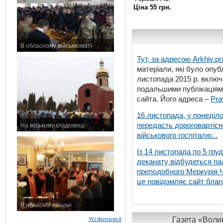
Ціна 55 грн.
В обласному військкоматі
11 листопада 2015 р.
Тут, за адресою
Arkhiv.pr
матеріали, які було опубл
листопада 2015 р. включ
подальшими публікаціями
сайта. Його адреса –
Pra
16 листопада, у понеділо
передасть дороговартіс
На міському кладовищі
військового госпіталю...
7 листопада 2015 р.
Із 14 листопада по 5 гру
деканату відбудеться па
преподобного Меркурія Че
це повідомляє сайт благо
В обласній лікарні
3 листопада 2015 р.
Газета «Волин
Усі фотосесії