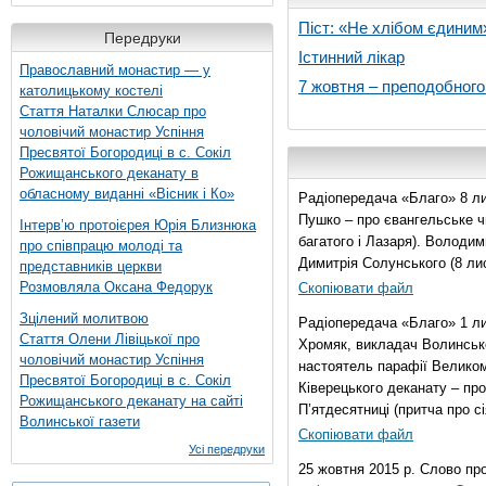
Піст: «Не хлібом єдиним
Передруки
Істинний лікар
Православний монастир — у
7 жовтня – преподобног
католицькому костелі
Стаття Наталки Слюсар про
чоловічий монастир Успіння
Пресвятої Богородиці в с. Сокіл
Рожищанського деканату в
обласному виданні «Вісник і Ко»
Радіопередача «Благо» 8 ли
Пушко – про євангельське чи
Інтерв’ю протоієрея Юрія Близнюка
багатого і Лазаря). Володи
про співпрацю молоді та
Димитрія Солунського (8 ли
представників церкви
Розмовляла Оксана Федорук
Скопіювати файл
Зцілений молитвою
Радіопередача «Благо» 1 л
Стаття Олени Лівіцької про
Хромяк, викладач Волинсько
чоловічий монастир Успіння
настоятель парафії Велико
Пресвятої Богородиці в с. Сокіл
Ківерецького деканату – про
Рожищанського деканату на сайті
П’ятдесятниці (притча про сі
Волинської газети
Скопіювати файл
Усі передруки
25 жовтня 2015 р. Слово пр