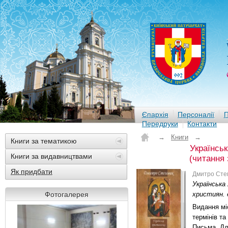
Єпархія
Персоналії
П
Передруки
Контакти
→
Книги
→
Книги за тематикою
Українськ
Книги за видавництвами
(читання 
Як придбати
Дмитро Сте
Українська
Фотогалерея
християн. ет
Видання міс
термінів та
Письма. Дл