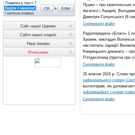
Пушко – про євангельське чи
багатого і Лазаря). Володи
Димитрія Солунського (8 ли
Скопіювати файл
Сайт нашої Церкви
Радіопередача «Благо» 1 л
Сайти нашої єпархії
Хромяк, викладач Волинсько
Наші банери
настоятель парафії Велико
Ківерецького деканату – про
Лічильники
П’ятдесятниці (притча про сі
Скопіювати файл
25 жовтня 2015 р. Слово пр
кафедрального собору Свято
волонтерам, які допомагают
інформаційної служби єпарх
Скопіювати файл