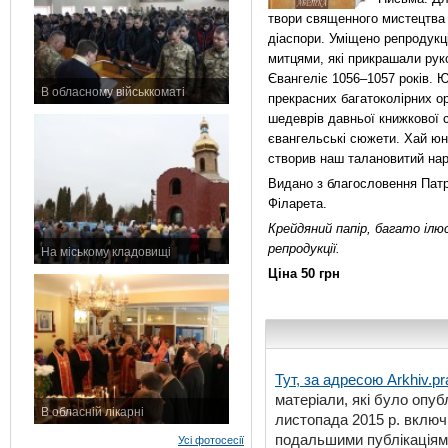
твори священного мистецтва 
діаспори. Уміщено репродукц
митцями, які прикрашали рук
Євангеліє 1056–1057 років. Ю
В обласному військкоматі
прекрасних багатоколірних ор
11 листопада 2015 р.
шедеврів давньої книжкової 
євангельські сюжети. Хай юні
створив наш талановитий нар
Видано з благословення Патрі
Філарета.
Крейдяний папір, багато ілю
репродукції.
На міському кладовищі
7 листопада 2015 р.
Ціна 50 грн
Тут, за адресою
Arkhiv.pr
матеріали, які було опубл
В обласній лікарні
листопада 2015 р. включ
3 листопада 2015 р.
подальшими публікаціями
Усі фотосесії