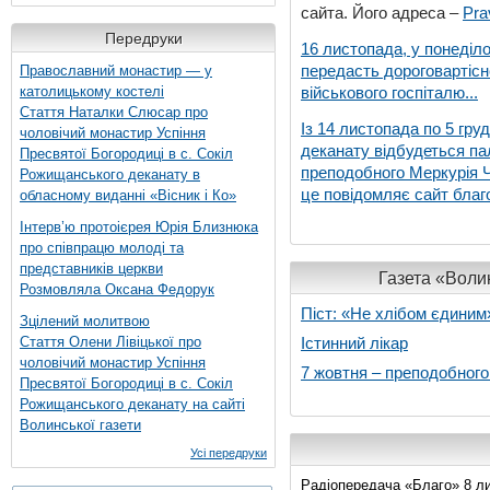
сайта. Його адреса –
Pra
Передруки
16 листопада, у понеділо
передасть дороговартіс
Православний монастир — у
католицькому костелі
військового госпіталю...
Стаття Наталки Слюсар про
Із 14 листопада по 5 гру
чоловічий монастир Успіння
деканату відбудеться па
Пресвятої Богородиці в с. Сокіл
преподобного Меркурія Че
Рожищанського деканату в
це повідомляє сайт благо
обласному виданні «Вісник і Ко»
Інтерв’ю протоієрея Юрія Близнюка
про співпрацю молоді та
представників церкви
Газета «Волин
Розмовляла Оксана Федорук
Піст: «Не хлібом єдиним
Зцілений молитвою
Стаття Олени Лівіцької про
Істинний лікар
чоловічий монастир Успіння
7 жовтня – преподобног
Пресвятої Богородиці в с. Сокіл
Рожищанського деканату на сайті
Волинської газети
Усі передруки
Радіопередача «Благо» 8 ли