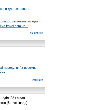
вання для обласного
 ікони з частинкою мощей
kva-kovel.com.ua...
Усі новини
ущі народу, як їх пережив
жка...
Усі книги
еділі 22-ї після
ого (8 листопада).