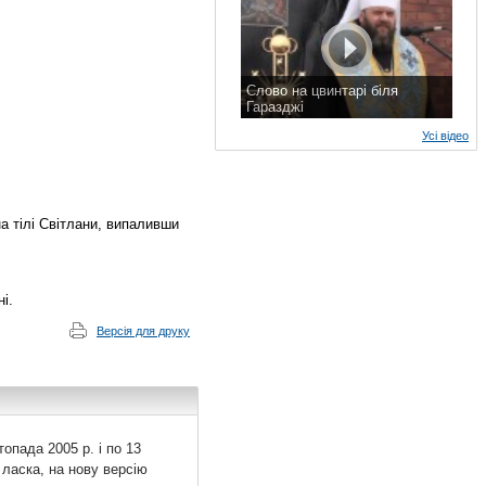
Слово на цвинтарі біля
Гаразджі
7 листопада 2015 р.
Усі відео
а тілі Світлани, випаливши
і.
Версія для друку
топада 2005 р. і по 13
 ласка, на нову версію