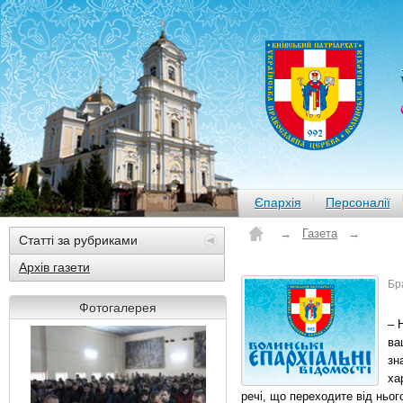
Єпархія
Персоналії
→
Газета
→
Статті за рубриками
Архів газети
Бр
Фотогалерея
– 
ва
зн
ха
речі, що переходите від ньог