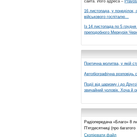
сайта. Його адреса –
Pravos
16 листопада, у понеділок,
військового госпіталю...
Із 14 листопада по 5 грудн
преподобного Меркурія Черні
Поетична молитва, у якій ст
Автобіографічна розповідь с
Події від царизму і до Друго
звичайний чоловік. Хоча й о
Радіопередача «Благо» 8 лис
П’ятдесятниці (про багатог
Скопіювати файл