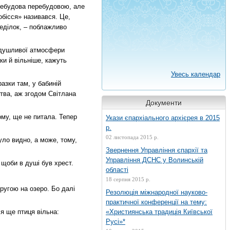
еребудова перебудовою, але
обісся» називався. Це,
неділок, – поблажливо
задушливої атмосфери
ки й вільніше, кажуть
Увесь календар
азки там, у бабиній
ства, аж згодом Світлана
Документи
ому, ще не питала. Тепер
Укази єпархіального архієрея в 2015
р.
02 листопада 2015 р.
уло видно, а може, тому,
Звернення Управління єпархії та
Управління ДСНС у Волинській
 щоби в душі був хрест.
області
18 серпня 2015 р.
ругою на озеро. Бо далі
Резолюція міжнародної науково-
практичної конференції на тему:
 я ще птиця вільна:
«Християнська традиція Київської
Русі»*