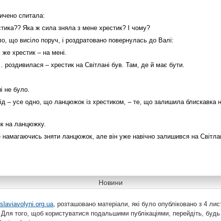
личено спитала:
стика?? Яка ж сила зняла з мене хрестик? І чому?
о, що висіло поруч, і роздратовано повернулась до Валі:
же хрестик – на мені.
оздивилася – хрестик на Світлані був. Там, де й має бути.
і не було.
ід – усе одно, що ланцюжок із хрестиком, – те, що залишила блискавка н
к на ланцюжку.
 намагаючись зняти ланцюжок, але він уже навічно залишився на Світлан
Новини
slaviavolyni.org.ua
, розташовано матеріали, які було опубліковано з 4 лис
 Для того, щоб користуватися подальшими публікаціями, перейдіть, будь