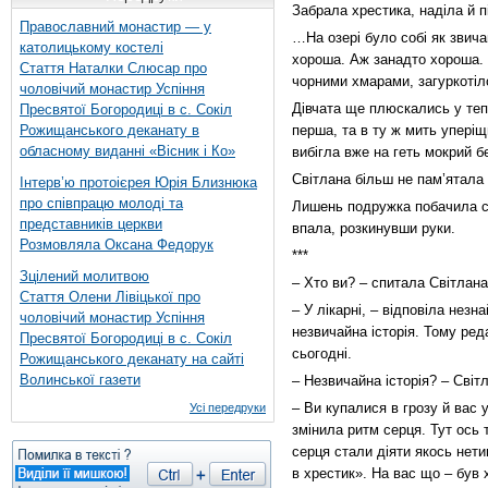
Забрала хрестика, наділа й п
Православний монастир — у
…На озері було собі як звича
католицькому костелі
хороша. Аж занадто хороша. 
Стаття Наталки Слюсар про
чорними хмарами, загуркотіло
чоловічий монастир Успіння
Дівчата ще плюскались у тепл
Пресвятої Богородиці в с. Сокіл
Рожищанського деканату в
перша, та в ту ж мить уперіщ
обласному виданні «Вісник і Ко»
вибігла вже на геть мокрий б
Світлана більш не пам’ятала 
Інтерв’ю протоієрея Юрія Близнюка
про співпрацю молоді та
Лишень подружка побачила сп
представників церкви
впала, розкинувши руки.
Розмовляла Оксана Федорук
***
Зцілений молитвою
– Хто ви? – спитала Світлан
Стаття Олени Лівіцької про
– У лікарні, – відповіла нез
чоловічий монастир Успіння
незвичайна історія. Тому ред
Пресвятої Богородиці в с. Сокіл
сьогодні.
Рожищанського деканату на сайті
Волинської газети
– Незвичайна історія? – Сві
– Ви купалися в грозу й вас
Усі передруки
змінила ритм серця. Тут ось
серця стали діяти якось нети
в хрестик». На вас що – був