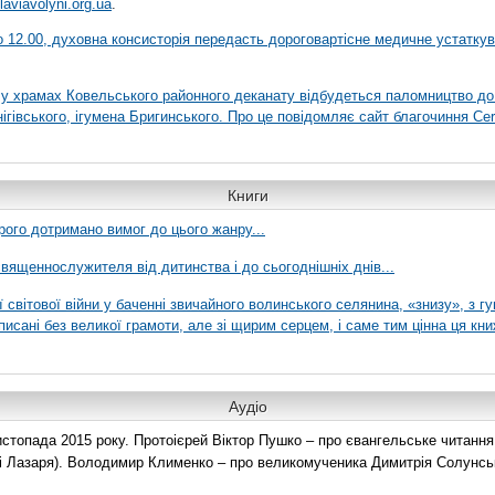
laviavolyni.org.ua
.
 о 12.00, духовна консисторія передасть дороговартісне медичне устатку
я у храмах Ковельського районного деканату відбудеться паломництво до
гівського, ігумена Бригинського. Про це повідомляє сайт благочиння Сer
Книги
рого дотримано вимог до цього жанру...
вященнослужителя від дитинства і до сьогоднішніх днів...
ї світової війни у баченні звичайного волинського селянина, «знизу», з г
писані без великої грамоти, але зі щирим серцем, і саме тим цінна ця кни
Аудіо
топада 2015 року. Протоієрей Віктор Пушко – про євангельське читання н
о і Лазаря). Володимир Клименко – про великомученика Димитрія Солунськ