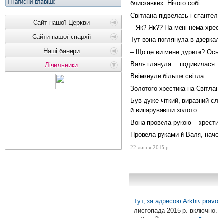
блискавки». Нічого собі…
Світлана підвелась і спанте
Сайт нашої Церкви
– Як? Як?? На мені нема хре
Сайти нашої єпархії
Тут вона поглянула в дзеркал
Наші банери
– Що це ви мене дурите? Ось 
Валя глянула… подивилася… р
Лічильники
Ввімкнули більше світла.
Золотого хрестика на Світлан
Був дуже чіткий, виразний сл
й випарувавши золото.
Вона провела рукою – хрести
Провела руками й Валя, наче
22 липня 2015 р.
Тут, за адресою
Arkhiv.pravo
листопада 2015 р. включно.