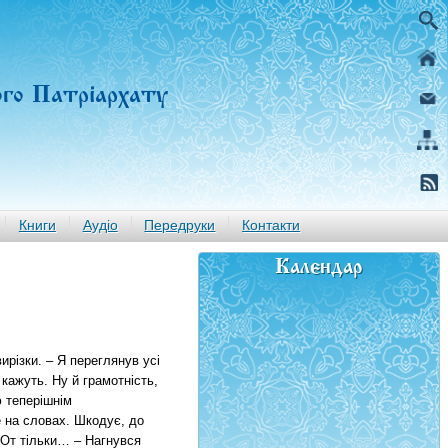
ого Патріархату
Книги
Аудіо
Передруки
Контакти
Календар
ирізки. – Я переглянув усі
 кажуть. Ну й грамотність,
 теперішнім
 на словах. Шкодує, до
. От тільки… – Нагнувся