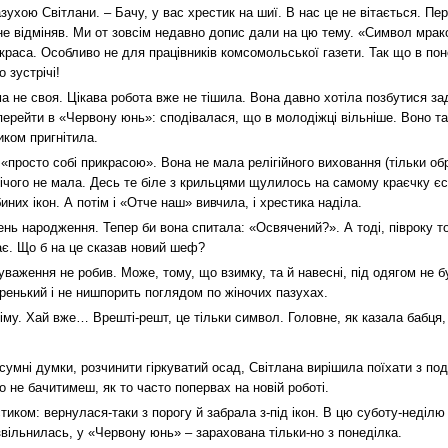
зухою Світлани. – Бачу, у вас хрестик на шиї. В нас це не вітається. П
не відміняв. Ми от зовсім недавно допис дали на цю тему. «Символ мрак
икраса. Особливо не для працівників комсомольської газети. Так що в по
 зустрічі!
а не своя. Цікава робота вже не тішила. Вона давно хотіла позбутися 
ерейти в «Червону юнь»: сподівалася, що в молодіжці вільніше. Воно та
иком пригнітила.
«просто собі прикрасою». Вона не мала релігійного виховання (тільки обр
 нічого не мала. Десь те біле з крильцями щулилось на самому краєчку є
иних ікон. А потім і «Отче наш» вивчила, і хрестика наділа.
ень народження. Тепер би вона спитала: «Освячений?». А тоді, півроку т
ає. Що б на це сказав новий шеф?
ауваження не робив. Може, тому, що взимку, та й навесні, під одягом не б
енький і не нишпорить поглядом по жіночих пазухах.
іму. Хай вже… Врешті-решт, це тільки символ. Головне, як казала бабця,
умні думки, розчинити гіркуватий осад, Світлана вирішила поїхати з под
о не бачитимеш, як то часто попервах на новій роботі.
стиком: вернулася-таки з порогу й забрала з-під ікон. В цю суботу-неділю
вільнилась, у «Червону юнь» – зарахована тільки-но з понеділка.