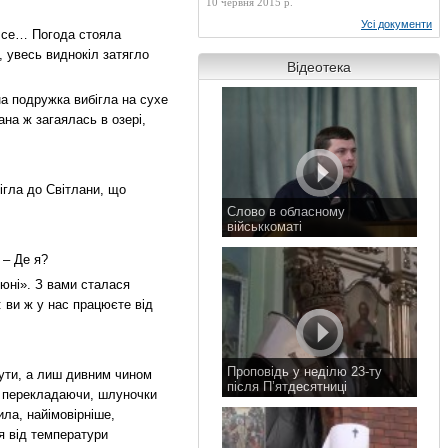
10 червня 2015 р.
Усі документи
о се… Погода стояла
 увесь виднокіл затягло
Відеотека
на подружка вибігла на сухе
ана ж загаялась в озері,
ігла до Світлани, що
Слово в обласному
військкоматі
11 листопада 2015 р.
 – Де я?
 юні». З вами сталася
: ви ж у нас працюєте від
Проповідь у неділю 23-ту
бути, а лиш дивним чином
після П’ятдесятниці
ви перекладаючи, шлуночки
8 листопада 2015 р.
ила, найімовірніше,
я від температури