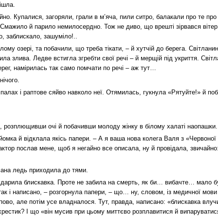
ішла.
йно. Купалися, загоряли, грали в м’яча, пили ситро, балакали про те пр
Смажило й парило немилосердно. Тож не диво, що врешті зірвався вітер,
, заблискало, зашуміло!..
ому озері, та побачили, що треба тікати, – й хутчій до берега. Світлани
ила злива. Ледве встигла згребти свої речі – й мерщій під укриття. Світл
ерег, намірилась так само помчати по речі – аж тут…
нічого.
алах і раптове сяйво навколо неї. Отямилась, гукнула «Рятуйте!» й поб
а, розплющивши очі й побачивши молоду жінку в білому халаті наопашки.
найомка й відклала якісь папери. – А я ваша нова колега Валя з «Червоної
актор послав мене, щоб я негайно все описала, ну й провідала, звичайно
тлана ледь приходила до тями.
 ударила блискавка. Проте не забила на смерть, як би… вибачте… мало 
 так і написано, – розгорнула папери, – що… ну, словом, із медичної мо
пово, але потім усе владналося. Тут, правда, написано: «блискавка влуч
 хрестик? І що «він мусив при цьому миттєво розплавитися й випаруватис