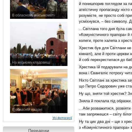
й понишпорив поглядом за па
атеїстичну пропаганду ніхто 
В обласному військкоматі
розумієте, не просто собі пр
11 листопада 2015 р.
усміхнувся, – без символу. До
…Світлана того дня була сам
«Комуністичного прапора» й п
колеги, проте халепа з хрест
Хрестик був для Світлани не 
кімнаті), але й проти церкви
й собі перехрестилася до баб
На міському кладовищі
Хрестика їй подарували на д
7 листопада 2015 р.
вона і Євангеліє потроху чит
Ніхто Світлані за хрестика з
що Петро Сидорович уже стар
Ну що, зняти той хрестик? Зн
Зняла й поклала під образки.
…Аби розважитися, розвіяти с
В обласній лікарні
там запряжешся – світу білог
3 листопада 2015 р.
Усі фотосесії
Ну та цих два дні – ще з хре
з «Комуністичного прапора» з
Передруки