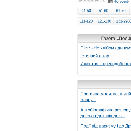
29 вересня 2015 р.
Фотосесія
41-50
51-60
61-70
111-120
121-130
131-298
Газета «Волин
Піст: «Не хлібом єдиним
Істинний лікар
7 жовтня – преподобног
Поетична молитва, у які
жанру...
Автобіографічна розпові
до сьогоднішніх днів...
Події від царизму і до Др