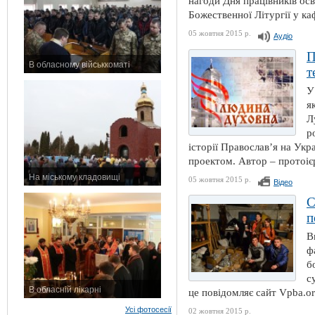
нагоди Дня працівників осв
Божественної Літургії у ка
05 жовтня 2015 р.
Аудіо
П
В обласному військкоматі
т
11 листопада 2015 р.
У
я
Л
р
історії Православ’я на Укр
проектом. Автор – протоіє
На міському кладовищі
05 жовтня 2015 р.
Відео
7 листопада 2015 р.
С
п
В
ф
б
с
В обласній лікарні
це повідомляє сайт Vpba.org
3 листопада 2015 р.
Усі фотосесії
02 жовтня 2015 р.