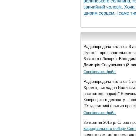
волинського селянина, «з
звичайний чоловік. Хоча 
щирим серцем, і саме тим
Радіопередача «Благо» 8 ли
Пушко – про євангельське чи
багатого і Лазаря). Володи
Димитрія Солунського (8 ли
Скопіювати файл
Радіопередача «Благо» 1 л
Хромяк, викладач Волинсько
настоятель парафії Велико
Ківерецького деканату – про
П’ятдесятниці (притча про сі
Скопіювати файл
25 жовтня 2015 р. Слово пр
кафедрального собору Свято
волонтерам, які допомагают