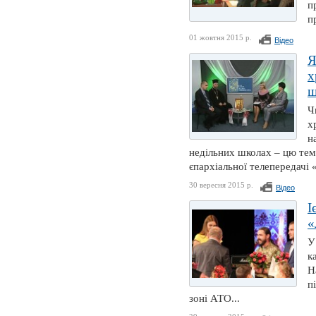
п
п
01 жовтня 2015 р.
Відео
Я
х
ш
Ч
х
н
недільних школах – цю тему
єпархіальної телепередачі
30 вересня 2015 р.
Відео
І
«
У
к
Н
п
зоні АТО...