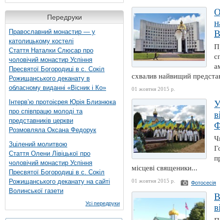
О
Передруки
н
Православний монастир — у
католицькому костелі
П
Стаття Наталки Слюсар про
с
чоловічий монастир Успіння
а
Пресвятої Богородиці в с. Сокіл
схвалив найвищий представ
Рожищанського деканату в
обласному виданні «Вісник і Ко»
01 жовтня 2015 р.
Інтерв’ю протоієрея Юрія Близнюка
У
про співпрацю молоді та
в
представників церкви
Ф
Розмовляла Оксана Федорук
Ч
Зцілений молитвою
Г
Стаття Олени Лівіцької про
п
чоловічий монастир Успіння
місцеві священики...
Пресвятої Богородиці в с. Сокіл
Рожищанського деканату на сайті
01 жовтня 2015 р.
Фотосесія
Волинської газети
В
Усі передруки
в