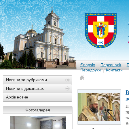
Єпархія
Персоналії
П
Передруки
Контакти
Новини за рубриками
Новини в деканатах
В
Архів новин
в
П
Фотогалерея
п
в
В