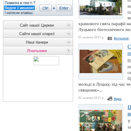
П
н
о
м
храмового свята парафії на
Сайт нашої Церкви
Луцького біотехнічного інс
Сайти нашої єпархії
01 жовтня 2015 р.
Фотосесія
Наші банери
С
Лічильники
п
П
п
с
Ц
молоді в Луцьку, під час ч
священик»...
01 жовтня 2015 р.
Відео
Щ
в
У
т