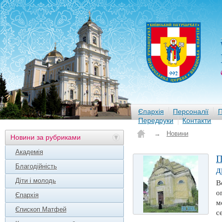
Єпархія
Персоналії
П
Передруки
Контакти
→
Новини
Новини за рубриками
Академія
П
Благодійність
д
Діти і молодь
В
о
Єпархія
м
Єпископ Матфей
с