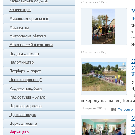
Капеланська служба
28 жовтня 2015 р.
Консисторія
У
ц
Мирянські організації
Ч
Мистецтво
в
Митрополит Михаїл
і
м
Міжконфесійні контакти
13 жовтня 2015 р.
Недільна школа
О
Паломництво
У
Патріарх Філарет
Ж
Прес-конференції
У
Ч
Радимо придбати
п
Радіостудія «Благо»
похорону плащаниці Богома
Церква і держава
01 вересня 2015 р.
Фотосесія
Церква і наука
У
Церква і освіта
в
м
Чернецтво