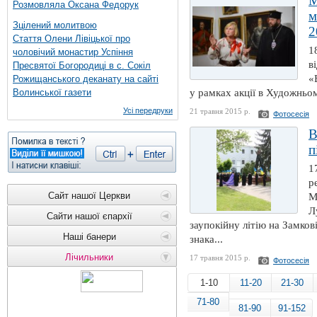
М
Розмовляла Оксана Федорук
м
Зцілений молитвою
2
Стаття Олени Лівіцької про
1
чоловічий монастир Успіння
в
Пресвятої Богородиці в с. Сокіл
«
Рожищанського деканату на сайті
Волинської газети
у рамках акції в Художньом
Усі передруки
21 травня 2015 р.
Фотосесія
В
п
1
р
Сайт нашої Церкви
М
Л
Сайти нашої єпархії
заупокійну літію на Замков
Наші банери
знака...
Лічильники
17 травня 2015 р.
Фотосесія
1-10
11-20
21-30
71-80
81-90
91-152