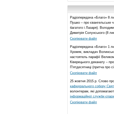
Радіопередача «Благо» 8 ли
Пушко – про євангельське чи
багатого і Лазаря). Володи
Димитрія Солунського (8 ли
Скопіювати файл
Радіопередача «Благо» 1 л
Хромяк, викладач Волинсько
настоятель парафії Велико
Ківерецького деканату – про
П’ятдесятниці (притча про сі
Скопіювати файл
25 жовтня 2015 р. Слово пр
кафедрального собору Свято
волонтерам, які допомагают
інформаційної служби єпарх
Скопіювати файл