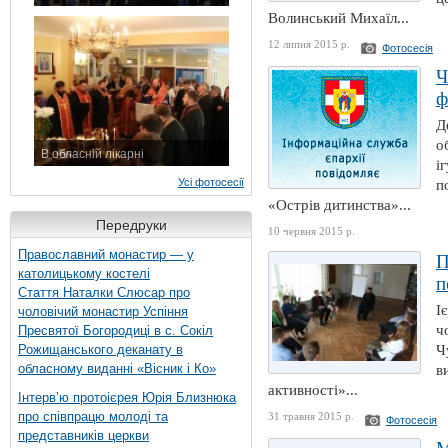
7 листопада 2015 р.
Волинський Михаїл...
12 липня 2015 р.
Фотосесія
Ч
ф
Д
о
В обласній лікарні
і
3 листопада 2015 р.
Усі фотосесії
п
«Острів дитинства»...
Передруки
10 червня 2015 р.
Православний монастир — у
П
католицькому костелі
п
Стаття Наталки Слюсар про
І
чоловічий монастир Успіння
ч
Пресвятої Богородиці в с. Сокіл
Рожищанського деканату в
Ч
обласному виданні «Вісник і Ко»
в
активності»...
Інтерв’ю протоієрея Юрія Близнюка
про співпрацю молоді та
31 травня 2015 р.
Фотосесія
представників церкви