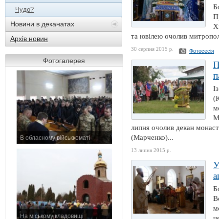
Б
Чудо?
П
Новини в деканатах
Х
та ювілею очолив митропол
Архів новин
30 серпня 2015 р.
Фотосесія
Фотогалерея
П
п
І
(
м
М
липня очолив декан монаст
(Марченко)...
В обласному військкоматі
11 листопада 2015 р.
13 липня 2015 р.
У
а
Б
В
м
На міському кладовищі
ц