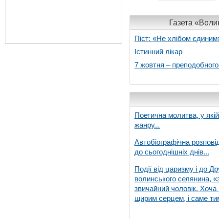
Газета «Волин
Піст: «Не хлібом єдиним
Істинний лікар
7 жовтня – преподобног
Поетична молитва, у які
жанру...
Автобіографічна розпові
до сьогоднішніх днів...
Події від царизму і до Др
волинського селянина, «з
звичайний чоловік. Хоча 
щирим серцем, і саме тим