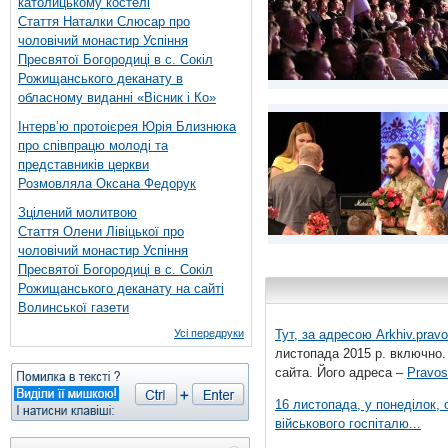
католицькому костелі
Стаття Наталки Слюсар про
чоловічий монастир Успіння
Пресвятої Богородиці в с. Сокіл
Рожищанського деканату в
обласному виданні «Вісник і Ко»
Інтерв’ю протоієрея Юрія Близнюка
про співпрацю молоді та
представників церкви
Розмовляла Оксана Федорук
Зцілений молитвою
Стаття Олени Лівіцької про
чоловічий монастир Успіння
Пресвятої Богородиці в с. Сокіл
Рожищанського деканату на сайті
Волинської газети
Усі передруки
Тут, за адресою
Arkhiv.pravo
листопада 2015 р. включно.
сайта. Його адреса –
Pravos
16 листопада, у понеділок,
військового госпіталю...