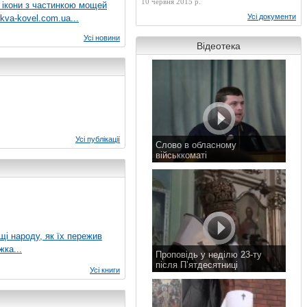
10 червня 2015 р.
 ікони з частинкою мощей
Усі документи
kva-kovel.com.ua...
Усі новини
Відеотека
Усі публікації
Слово в обласному
військкоматі
11 листопада 2015 р.
ущі народу, як їх пережив
жка...
Проповідь у неділю 23-ту
після П’ятдесятниці
Усі книги
8 листопада 2015 р.