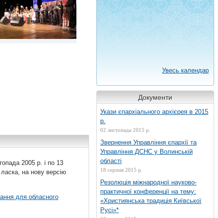
Увесь календар
Документи
Укази єпархіального архієрея в 2015
р.
02 листопада 2015 р.
Звернення Управління єпархії та
Управління ДСНС у Волинській
області
топада 2005 р. і по 13
18 серпня 2015 р.
 ласка, на нову версію
Резолюція міжнародної науково-
практичної конференції на тему:
вання для обласного
«Християнська традиція Київської
Русі»*