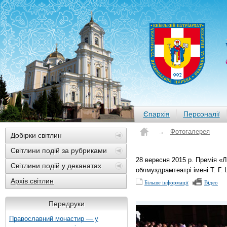
Єпархія
Персоналії
→
Фотогалерея
Добірки світлин
Світлини подій за рубриками
28 вересня 2015 р. Премія «
Світлини подій у деканатах
облмуздрамтеатрі імені Т. Г.
Архів світлин
Більше інформації
Відео
Передруки
Православний монастир — у