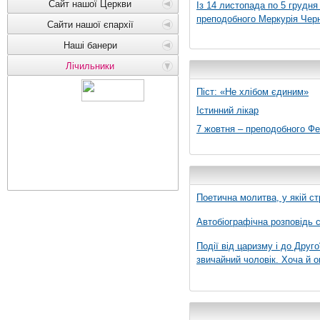
Сайт нашої Церкви
Із 14 листопада по 5 грудн
преподобного Меркурія Черні
Сайти нашої єпархії
Наші банери
Лічильники
Піст: «Не хлібом єдиним»
Істинний лікар
7 жовтня – преподобного Ф
Поетична молитва, у якій ст
Автобіографічна розповідь с
Події від царизму і до Друго
звичайний чоловік. Хоча й о