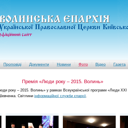
ВОЛИНСЬКА ЄПАРХIЯ
Української Православної Церкви Київськ
офiцiйний сайт
Проповіді
Документи
Новини
Фото
Відео
Газета
Премія «Люди року – 2015. Волинь»
Люди року – 2015. Волинь» у рамках Всеукраїнської програми «Люди ХХІ 
 Шевченка. Світлини
інформаційної служби єпархії
.