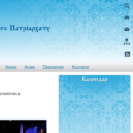
ого Патріархату
Книги
Аудіо
Передруки
Контакти
Календар
століття» в