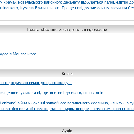
я у храмах Ковельського районного деканату відбудеться паломництво до
гівського, ігумена Бригинського. Про це повідомляє сайт благочиння Сer
Газета «Волинські єпархіальні відомості»
еодосія Манявського
Книги
рого дотримано вимог до цього жанру...
вященнослужителя від дитинства і до сьогоднішніх днів...
ї світової війни у баченні звичайного волинського селянина, «знизу», з г
писані без великої грамоти, але зі щирим серцем, і саме тим цінна ця кни
Аудіо