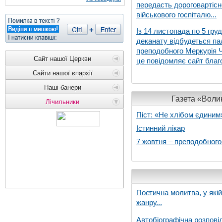
передасть дороговартіс
військового госпіталю...
Із 14 листопада по 5 гру
деканату відбудеться па
преподобного Меркурія Че
Сайт нашої Церкви
це повідомляє сайт благо
Сайти нашої єпархії
Наші банери
Газета «Волин
Лічильники
Піст: «Не хлібом єдиним
Істинний лікар
7 жовтня – преподобног
Поетична молитва, у які
жанру...
Автобіографічна розпові