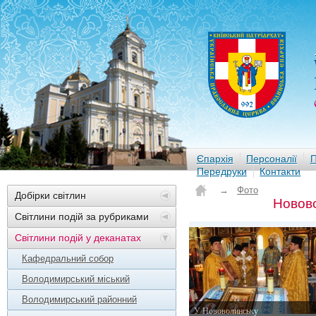
Єпархія
Персоналії
П
Передруки
Контакти
→
Фото
Добірки світлин
Новов
Світлини подій за рубриками
Світлини подій у деканатах
Кафедральний собор
Володимирський міський
Володимирський районний
У Нововолинську