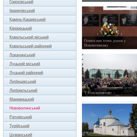
Горохівський
25 жовтня 2015 р.
Іваничівський
Камінь-Каширський
Ківерецький
Ковельський міський
Освята пам’ятних дошок у
Нововолинську
Ковельський районний
25 лютого 2015 р.
Локачинський
Луцький міський
Луцький районний
Любешівський
Любомльський
У Нововолинську
18 січня 2015 р.
Маневицький
Нововолинський
Ратнівський
Турійський
Цуманський