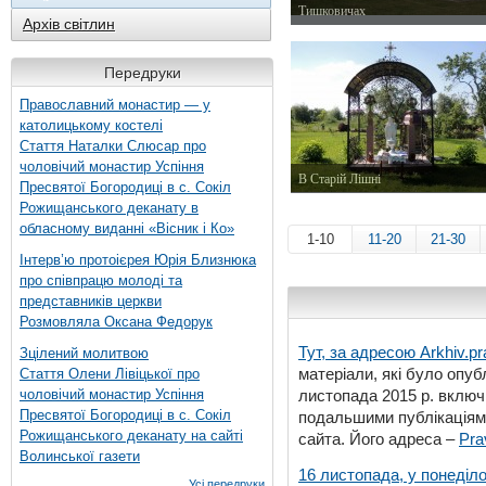
Тишковичах
Архів світлин
6 жовтня 2014 р.
Передруки
Православний монастир — у
католицькому костелі
Стаття Наталки Слюсар про
чоловічий монастир Успіння
В Старій Лішні
Пресвятої Богородиці в с. Сокіл
10 червня 2014 р.
Рожищанського деканату в
обласному виданні «Вісник і Ко»
1-10
11-20
21-30
Інтерв’ю протоієрея Юрія Близнюка
про співпрацю молоді та
представників церкви
Розмовляла Оксана Федорук
Тут, за адресою
Arkhiv.pr
Зцілений молитвою
матеріали, які було опубл
Стаття Олени Лівіцької про
чоловічий монастир Успіння
листопада 2015 р. включ
Пресвятої Богородиці в с. Сокіл
подальшими публікаціями
Рожищанського деканату на сайті
сайта. Його адреса –
Pra
Волинської газети
16 листопада, у понеділо
Усі передруки