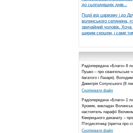
до сьогоднішніх днів...
Події від царизму і до Др
волинського селянина, «з
звичайний чоловік. Хоча 
щирим серцем, і саме тим
Радіопередача «Благо» 8 ли
Пушко – про євангельське чи
багатого і Лазаря). Володи
Димитрія Солунського (8 ли
Скопіювати файл
Радіопередача «Благо» 1 л
Хромяк, викладач Волинсько
настоятель парафії Велико
Ківерецького деканату – про
П’ятдесятниці (притча про сі
Скопіювати файл