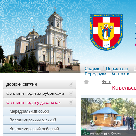
Єпархія
Персоналії
П
Передруки
Контакти
→
Фото
Добірки світлин
Ковельсь
Світлини подій за рубриками
Світлини подій у деканатах
Кафедральний собор
Володимирський міський
Володимирський районний
Освята каплиці в Ковелі