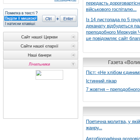
передасть дороговартіс
військового госпіталю...
Із 14 листопада по 5 гру
деканату відбудеться па
преподобного Меркурія Че
Сайт нашої Церкви
це повідомляє сайт благо
Сайти нашої єпархії
Наші банери
Газета «Волин
Лічильники
Піст: «Не хлібом єдиним
Істинний лікар
7 жовтня – преподобног
Поетична молитва, у які
жанру...
Автобіографічна розпові