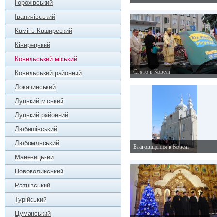
Горохівський
11 жовтня 2015 р.
Іваничівський
Камінь-Каширський
Ківерецький
Ковельський міський
Свято в Ковелі
Ковельський районний
26 липня 2015 р.
Локачинський
Луцький міський
Луцький районний
Любешівський
Любомльський
Благовіщення в Ковелі
7 квітня 2014 р.
Маневицький
Нововолинський
Ратнівський
Турійський
Цуманський