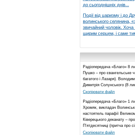
до сьогоднішніх днів...
Події від царизму і до Др
волинського селянина, «з
звичайний чоловік. Хоча 
щирим серцем, і саме тим
Радіопередача «Благо» 8 ли
Пушко – про євангельське чи
багатого і Лазаря). Володи
Димитрія Солунського (8 ли
Скопіювати файл
Радіопередача «Благо» 1 л
Хромяк, викладач Волинсько
настоятель парафії Велико
Ківерецького деканату – про
П’ятдесятниці (притча про сі
Скопіювати файл