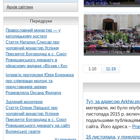
Вечір колядок Ковелі
Архів світлин
11 січня 2014 р.
Передруки
Православний монастир — у
католицькому костелі
Стаття Наталки Слюсар про
чоловічий монастир Успіння
Богослужіння з Патріархом
Пресвятої Богородиці в с. Сокіл
24 червня 2013 р.
Рожищанського деканату в
обласному виданні «Вісник і Ко»
1-10
11-19
Інтерв’ю протоієрея Юрія Близнюка
про співпрацю молоді та
представників церкви
Розмовляла Оксана Федорук
Тут, за адресою
Arkhiv.pr
Зцілений молитвою
матеріали, які було опубл
Стаття Олени Лівіцької про
чоловічий монастир Успіння
листопада 2015 р. включ
Пресвятої Богородиці в с. Сокіл
подальшими публікаціями
Рожищанського деканату на сайті
сайта. Його адреса –
Pra
Волинської газети
16 листопада, у понеділо
Усі передруки