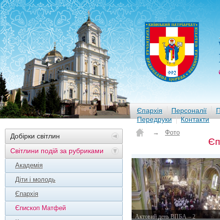
Єпархія
Персоналії
П
Передруки
Контакти
→
Фото
Добірки світлин
Єп
Світлини подій за рубриками
Академія
Діти і молодь
Єпархія
Єпископ Матфей
Актовий день ВПБА – 2