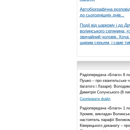
Автобіографічна розпові
до сьогоднішніх днів...
Події від царизму і до Др
волинського селянина, «з
звичайний чоловік. Хоча 
щирим серцем, і саме тим
Радіопередача «Благо» 8 ли
Пушко – про євангельське чи
багатого і Лазаря). Володи
Димитрія Солунського (8 ли
Скопіювати файл
Радіопередача «Благо» 1 л
Хромяк, викладач Волинсько
настоятель парафії Велико
Ківерецького деканату – про