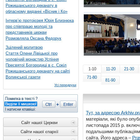
У Жидичині
Рожищанського деканату в
30 серпня 2015 р.
обласному виданні «Вісник і Ко»
Інтерв’ю протоієрея Юрія Близнюка
про співпрацю молоді та
представників церкви
Розмовляла Оксана Федорук
Зцілений молитвою
Випуск у ВПБА
Стаття Олени Лівіцької про
25 червня 2015 р.
чоловічий монастир Успіння
Пресвятої Богородиці в с. Сокіл
1-10
11-20
21-30
Рожищанського деканату на сайті
Волинської газети
71-80
81-90
Усі передруки
Тут, за адресою
Arkhiv.pr
матеріали, які було опубл
Сайт нашої Церкви
листопада 2015 р. включ
подальшими публікаціями
Сайти нашої єпархії
сайта. Його адреса –
Pra