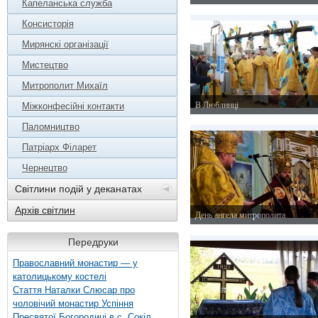
Капеланська служба
23 жовтня 2015 р.
Консисторія
Мирянскі організації
Мистецтво
Митрополит Михаїл
В Люблинці
Міжконфесійні контакти
18 жовтня 2015 р.
Паломництво
Патріарх Філарет
Чернецтво
Світлини подій у деканатах
Архів світлин
День ангела митрополита
13 жовтня 2015 р.
Передруки
Православний монастир — у
католицькому костелі
Стаття Наталки Слюсар про
чоловічий монастир Успіння
Пресвятої Богородиці в с. Сокіл