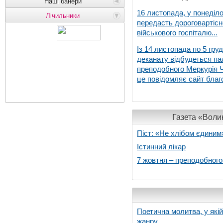
Наші банери
16 листопада, у понеділо
Лічильники
передасть дороговартіс
військового госпіталю...
Із 14 листопада по 5 гру
деканату відбудеться па
преподобного Меркурія Че
це повідомляє сайт благо
Газета «Волин
Піст: «Не хлібом єдиним
Істинний лікар
7 жовтня – преподобног
Поетична молитва, у які
жанру...