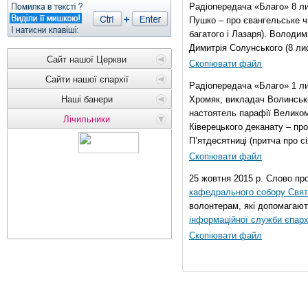
Радіопередача «Благо» 8 ли
Пушко – про євангельське чи
багатого і Лазаря). Володи
Димитрія Солунського (8 ли
Сайт нашої Церкви
Скопіювати файл
Сайти нашої єпархії
Радіопередача «Благо» 1 л
Наші банери
Хромяк, викладач Волинсько
настоятель парафії Велико
Лічильники
Ківерецького деканату – про
П’ятдесятниці (притча про сі
Скопіювати файл
25 жовтня 2015 р. Слово пр
кафедрального собору Свято
волонтерам, які допомагают
інформаційної служби єпарх
Скопіювати файл