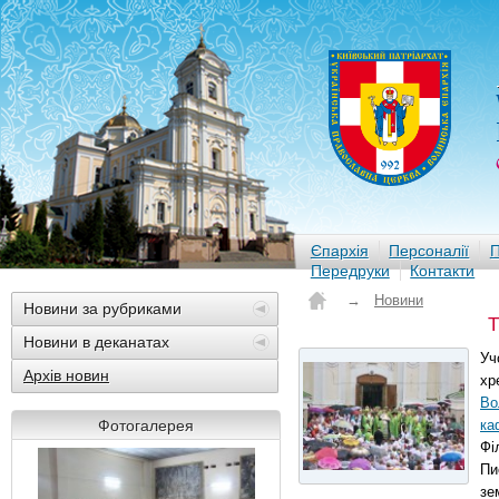
Єпархія
Персоналії
П
Передруки
Контакти
→
Новини
Новини за рубриками
Т
Новини в деканатах
Уч
Архів новин
хр
Во
Фотогалерея
ка
Фі
Пи
зе