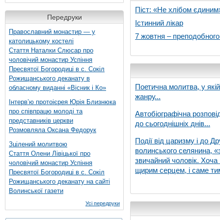
Піст: «Не хлібом єдиним
Передруки
Істинний лікар
Православний монастир — у
7 жовтня – преподобног
католицькому костелі
Стаття Наталки Слюсар про
чоловічий монастир Успіння
Пресвятої Богородиці в с. Сокіл
Рожищанського деканату в
Поетична молитва, у які
обласному виданні «Вісник і Ко»
жанру...
Інтерв’ю протоієрея Юрія Близнюка
про співпрацю молоді та
Автобіографічна розпові
представників церкви
до сьогоднішніх днів...
Розмовляла Оксана Федорук
Події від царизму і до Др
Зцілений молитвою
волинського селянина, «з
Стаття Олени Лівіцької про
звичайний чоловік. Хоча 
чоловічий монастир Успіння
щирим серцем, і саме тим
Пресвятої Богородиці в с. Сокіл
Рожищанського деканату на сайті
Волинської газети
Усі передруки