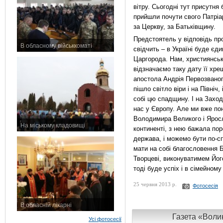
вітру. Сьогодні тут присутня
прийшли почути свого Патріа
за Церкву, за Батьківщину.
Предстоятель у відповідь пр
В обласному військкоматі
свідчить – в Україні буде єд
11 листопада 2015 р.
Царгорода. Нам, християнській
відзначаємо таку дату її хре
апостола Андрія Первозваног
пішло світло віри і на Північ
собі цю спадщину. І на Захо
нас у Європу. Але ми вже по
Володимира Великого і Ярос
На міському кладовищі
континенті, з нею бажала по
7 листопада 2015 р.
держава, і можемо бути по-с
мати на собі благословення 
Творцеві, виконуватимем Йог
тоді буде успіх і в сімейному
25 червня 2013 р.
Фотосесія
В обласній лікарні
3 листопада 2015 р.
Газета «Волин
Усі фотосесії