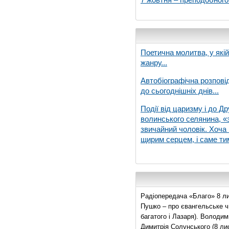
Поетична молитва, у які
жанру...
Автобіографічна розпові
до сьогоднішніх днів...
Події від царизму і до Др
волинського селянина, «з
звичайний чоловік. Хоча 
щирим серцем, і саме тим
Радіопередача «Благо» 8 ли
Пушко – про євангельське чи
багатого і Лазаря). Володи
Димитрія Солунського (8 ли