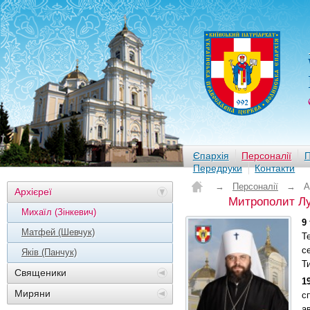
Єпархія
Персоналії
П
Передруки
Контакти
→
Персоналії
→
А
Архієреї
Митрополит Лу
Михаїл (Зінкевич)
9
Матфей (Шевчук)
Т
с
Яків (Панчук)
Т
Священики
1
Миряни
с
а