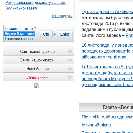
Рожищанського деканату на сайті
Волинської газети
Тут, за адресою
Arkhiv.pr
Усі передруки
матеріали, які було опубл
листопада 2015 р. включ
подальшими публікаціями
сайта. Його адреса –
Pra
16 листопада, у понеділо
передасть дороговартіс
Сайт нашої Церкви
військового госпіталю...
Сайти нашої єпархії
Із 14 листопада по 5 гру
Наші банери
деканату відбудеться па
Лічильники
преподобного Меркурія Че
це повідомляє сайт благо
Газета «Волин
Піст: «Не хлібом єдиним
Істинний лікар
7 жовтня – преподобног