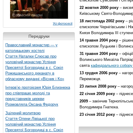
єпископом Сумським і Охтир
22 жовтня 2000 року
– висвя
Київському Свято-Володимир
В обласній лікарні
3 листопада 2015 р.
18 листопада 2002 року
– рі
Усі фотосесії
єпископом Чернігівським і Н
Князя Володимира ІІІ ступен
Передруки
14 травня 2004 року
– рішен
Православний монастир — у
єпископом Луцьким і Волинс
католицькому костелі
31 травня 2004 року
– офіці
Стаття Наталки Слюсар про
Волинського Михаїла Патріар
чоловічий монастир Успіння
свята
кафедрального собору 
Пресвятої Богородиці в с. Сокіл
13 грудня 2006 року
– нагор
Рожищанського деканату в
обласному виданні «Вісник і Ко»
Переможця.
23 липня 2008 року
– нагоро
Інтерв’ю протоієрея Юрія Близнюка
про співпрацю молоді та
22 січня 2009 року
– піднесе
представників церкви
2009
– закінчив Тернопільськи
Розмовляла Оксана Федорук
Володимира Гнатюка.
Зцілений молитвою
23 січня 2012 року
– піднесе
Стаття Олени Лівіцької про
чоловічий монастир Успіння
Пресвятої Богородиці в с. Сокіл