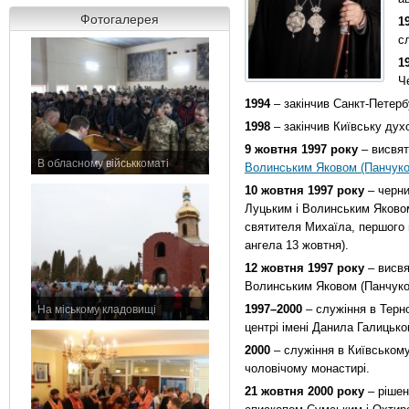
Фотогалерея
1
с
1
Ч
1994
– закінчив Санкт-Петерб
1998
– закінчив Київську дух
9 жовтня 1997 року
– висвят
В обласному військкоматі
Волинським Яковом (Панчук
11 листопада 2015 р.
10 жовтня 1997 року
– черни
Луцьким і Волинським Яковом
святителя Михаїла, першого м
ангела 13 жовтня).
12 жовтня 1997 року
– висвя
Волинським Яковом (Панчуко
1997–2000
– служіння в Терн
На міському кладовищі
7 листопада 2015 р.
центрі імені Данила Галицько
2000
– служіння в Київськом
чоловічому монастирі.
21 жовтня 2000 року
– рішен