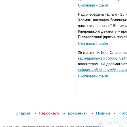
Скопіювати файл
Радіопередача «Благо» 1 л
Хромяк, викладач Волинсько
настоятель парафії Велико
Ківерецького деканату – про
П’ятдесятниці (притча про сі
Скопіювати файл
25 жовтня 2015 р. Слово пр
кафедрального собору Свято
волонтерам, які допомагают
інформаційної служби єпарх
Скопіювати файл
Єпархія
Персоналії
Документи
Новини
Фот