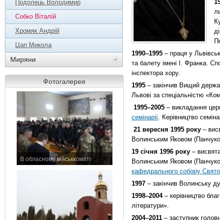
1
Подолець Володимир
л
Собко Віталій
К
Хромяк Андрій
д
П
Цап Микола
1990–1995
– праця у Львівсь
Миряни
та балету імені І. Франка. Сп
інспектора хору.
Фотогалерея
1995
– закінчив Вищий держав
Львові за спеціальністю «Ком
1995–2005
– викладання цер
семінарії
. Керівництво семін
21 вересня 1995 року
– вис
Волинським Яковом (Панчуко
19 січня 1996 року
– висвята
В обласному військкоматі
Волинським Яковом (Панчуко
11 листопада 2015 р.
кафедрального собору Святої
1997
– закінчив Волинську ду
1998–2004
– керівництво бла
літератури».
2004–2011
– заступник головн