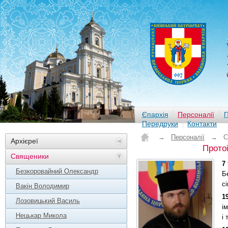
Єпархія
Персоналії
П
Передруки
Контакти
→
Персоналії
→
С
Архієреї
Протоі
Священики
7
Безкоровайний Олександр
Б
сі
Вакін Володимир
1
Лозовицький Василь
і
Нецькар Микола
і 