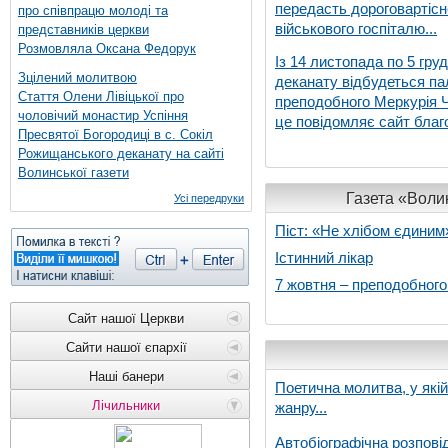
передасть дороговартіс
про співпрацю молоді та
військового госпіталю...
представників церкви
Розмовляла Оксана Федорук
Із 14 листопада по 5 гру
Зцілений молитвою
деканату відбудеться па
Стаття Олени Лівіцької про
преподобного Меркурія Че
чоловічий монастир Успіння
це повідомляє сайт благо
Пресвятої Богородиці в с. Сокіл
Рожищанського деканату на сайті
Волинської газети
Газета «Волин
Усі передруки
Піст: «Не хлібом єдиним
Істинний лікар
7 жовтня – преподобног
Сайт нашої Церкви
Сайти нашої єпархії
Наші банери
Поетична молитва, у які
Лічильники
жанру...
Автобіографічна розпові