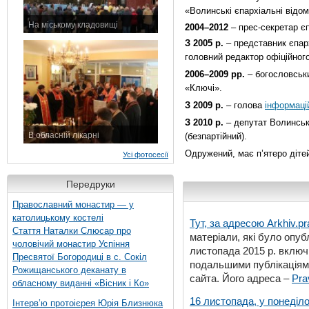
«Волинські єпархіальні відом
На міському кладовищі
2004–2012
– прес-секретар єп
7 листопада 2015 р.
З 2005 р.
– представник єпарх
головний редактор офіційного
2006–2009 рр.
– богословськи
«Ключі».
З 2009 р.
– голова
інформаці
З 2010 р.
– депутат Волинськ
В обласній лікарні
(безпартійний).
3 листопада 2015 р.
Одружений, має п’ятеро діте
Усі фотосесії
Передруки
Православний монастир — у
католицькому костелі
Тут, за адресою
Arkhiv.pr
Стаття Наталки Слюсар про
матеріали, які було опубл
чоловічий монастир Успіння
листопада 2015 р. включ
Пресвятої Богородиці в с. Сокіл
подальшими публікаціями
Рожищанського деканату в
сайта. Його адреса –
Pra
обласному виданні «Вісник і Ко»
16 листопада, у понеділо
Інтерв’ю протоієрея Юрія Близнюка