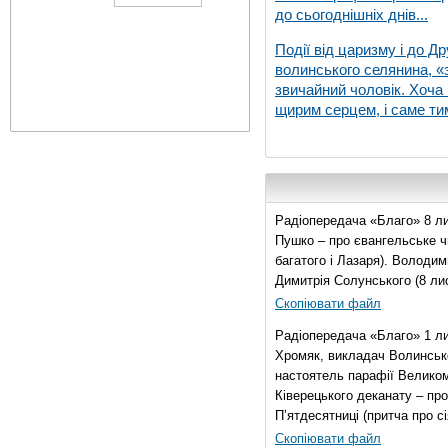
до сьогоднішніх днів...
Події від царизму і до Др
волинського селянина, «з
звичайний чоловік. Хоча 
щирим серцем, і саме тим
Радіопередача «Благо» 8 ли
Пушко – про євангельське чи
багатого і Лазаря). Володи
Димитрія Солунського (8 ли
Скопіювати файл
Радіопередача «Благо» 1 л
Хромяк, викладач Волинсько
настоятель парафії Велико
Ківерецького деканату – про
П’ятдесятниці (притча про сі
Скопіювати файл