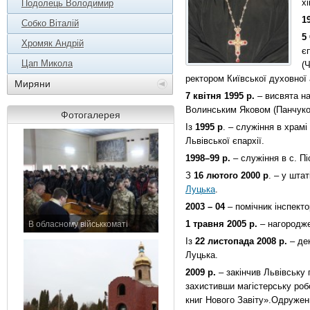
х
Подолець Володимир
1
Собко Віталій
5
Хромяк Андрій
є
Цап Микола
(
ректором Київської духовної 
Миряни
7 квітня 1995 р.
– висвята н
Волинським Яковом (Панчуко
Фотогалерея
Із
1995 р
. – служіння в храм
Львівської єпархії.
1998–99 р.
– служіння в с. Піс
З
16 лютого 2000 р
. – у штат
Луцька
.
2003 – 04
– помічник інспект
1 травня 2005 р.
– нагородж
В обласному військкоматі
11 листопада 2015 р.
Із
22 листопада 2008 р.
– дек
Луцька.
2009
р.
– закінчив Львівську
захистивши магістерську ро
книг Нового Завіту».Одружен