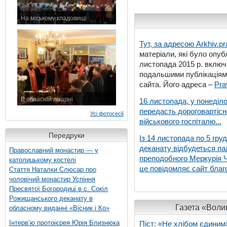
На міському кладовищі
7 листопада 2015 р.
Тут, за адресою
Arkhiv.pr
матеріали, які було опубл
листопада 2015 р. включ
подальшими публікаціями
сайта. Його адреса –
Pra
В обласній лікарні
16 листопада, у понеділо
3 листопада 2015 р.
передасть дороговартіс
Усі фотосесії
військового госпіталю...
Передруки
Із 14 листопада по 5 гру
деканату відбудеться па
Православний монастир — у
преподобного Меркурія Че
католицькому костелі
це повідомляє сайт благо
Стаття Наталки Слюсар про
чоловічий монастир Успіння
Пресвятої Богородиці в с. Сокіл
Рожищанського деканату в
Газета «Волин
обласному виданні «Вісник і Ко»
Інтерв’ю протоієрея Юрія Близнюка
Піст: «Не хлібом єдиним