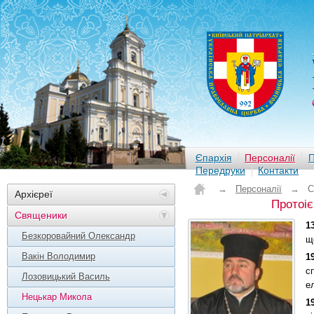
Єпархія
Персоналії
П
Передруки
Контакти
→
Персоналії
→
С
Архієреї
Протоі
Священики
1
Безкоровайний Олександр
щ
Вакін Володимир
1
с
Лозовицький Василь
е
Нецькар Микола
1