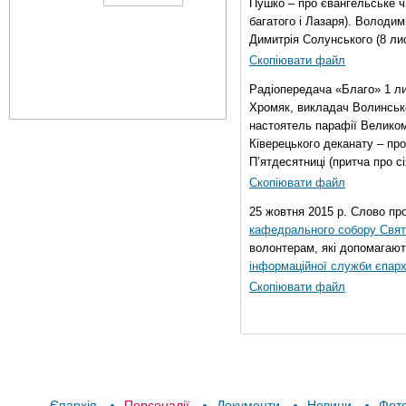
Пушко – про євангельське чи
багатого і Лазаря). Володи
Димитрія Солунського (8 ли
Скопіювати файл
Радіопередача «Благо» 1 л
Хромяк, викладач Волинсько
настоятель парафії Велико
Ківерецького деканату – про
П’ятдесятниці (притча про сі
Скопіювати файл
25 жовтня 2015 р. Слово пр
кафедрального собору Свято
волонтерам, які допомагают
інформаційної служби єпарх
Скопіювати файл
Єпархія
Персоналії
Документи
Новини
Фот