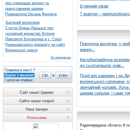
про співпрацю молоді та
Істинний лікар
представників церкви
7 жовтня – преподобног
Розмовляла Оксана Федорук
Зцілений молитвою
Стаття Олени Лівіцької про
чоловічий монастир Успіння
Пресвятої Богородиці в с. Сокіл
Поетична молитва, у які
Рожищанського деканату на сайті
жанру...
Волинської газети
Усі передруки
Автобіографічна розпові
до сьогоднішніх днів...
Події від царизму і до Др
волинського селянина, «з
звичайний чоловік. Хоча 
Сайт нашої Церкви
щирим серцем, і саме тим
Сайти нашої єпархії
Наші банери
Лічильники
Радіопередача «Благо» 8 ли