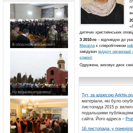
с
л
в
2
«
дитячих християнських оповід
З 2010-го
– відповідно до ука
В обласному військкоматі
Михаїла
є співробітником
інф
11 листопада 2015 р.
завідувач
відділу організації
єпархії
.
Одружена, виховує двох сині
На міському кладовищі
Тут, за адресою
Arkhiv.pr
7 листопада 2015 р.
матеріали, які було опубл
листопада 2015 р. включ
подальшими публікаціями
сайта. Його адреса –
Pra
16 листопада, у понеділо