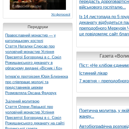
передасть дороговартіс
В обласній лікарні
військового госпіталю...
3 листопада 2015 р.
Усі фотосесії
Із 14 листопада по 5 гру
деканату відбудеться па
Передруки
преподобного Меркурія Че
це повідомляє сайт благо
Православний монастир — у
католицькому костелі
Стаття Наталки Слюсар про
чоловічий монастир Успіння
Газета «Волин
Пресвятої Богородиці в с. Сокіл
Рожищанського деканату в
Піст: «Не хлібом єдиним
обласному виданні «Вісник і Ко»
Істинний лікар
Інтерв’ю протоієрея Юрія Близнюка
7 жовтня – преподобног
про співпрацю молоді та
представників церкви
Розмовляла Оксана Федорук
Зцілений молитвою
Стаття Олени Лівіцької про
Поетична молитва, у які
чоловічий монастир Успіння
жанру...
Пресвятої Богородиці в с. Сокіл
Рожищанського деканату на сайті
Автобіографічна розпові
Волинської газети