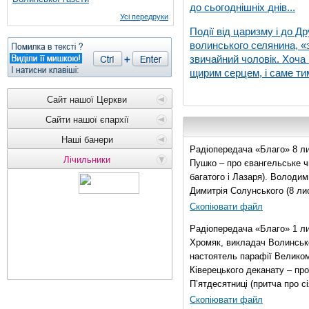
до сьогоднішніх днів...
Усі передруки
Події від царизму і до Др
волинського селянина, «з
звичайний чоловік. Хоча 
щирим серцем, і саме тим
Сайт нашої Церкви
Сайти нашої єпархії
Наші банери
Радіопередача «Благо» 8 ли
Лічильники
Пушко – про євангельське чи
багатого і Лазаря). Володи
Димитрія Солунського (8 ли
Скопіювати файл
Радіопередача «Благо» 1 л
Хромяк, викладач Волинсько
настоятель парафії Велико
Ківерецького деканату – про
П’ятдесятниці (притча про сі
Скопіювати файл