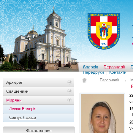
Єпархія
Персоналії
П
Передруки
Контакти
→
Персоналії
→
М
Архієреї
Священики
2
Миряни
сі
Лесюк Валерія
1
І-
Савчук Лариса
2
у
Фотогалерея