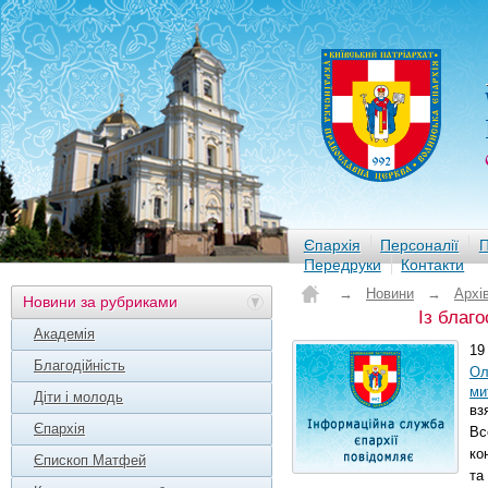
Єпархія
Персоналії
П
Передруки
Контакти
→
Новини
→
Архі
Новини за рубриками
Із благ
Академія
19
Благодійність
Ол
ми
Діти і молодь
вз
Єпархія
Вс
ко
Єпископ Матфей
та