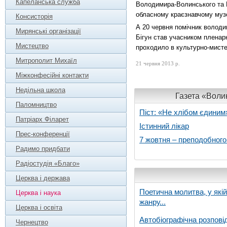
Капеланська служба
Володимира-Волинського та В
обласному краєзнавчому музе
Консисторія
А 20 червня
помічник володим
Мирянські організації
Бігун став учасником пленар
Мистецтво
проходило в культурно-мист
Митрополит Михаїл
21 червня 2013 р.
Міжконфесійні контакти
Недільна школа
Газета «Волин
Паломництво
Піст: «Не хлібом єдиним
Патріарх Філарет
Істинний лікар
Прес-конференції
7 жовтня – преподобног
Радимо придбати
Радіостудія «Благо»
Церква і держава
Поетична молитва, у які
Церква і наука
жанру...
Церква і освіта
Автобіографічна розпові
Чернецтво