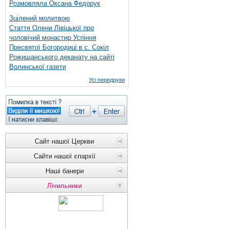
Розмовляла Оксана Федорук
Зцілений молитвою
Стаття Олени Лівіцької про
чоловічий монастир Успіння
Пресвятої Богородиці в с. Сокіл
Рожищанського деканату на сайті
Волинської газети
Усі передруки
Сайт нашої Церкви
Сайти нашої єпархії
Наші банери
Лічильники