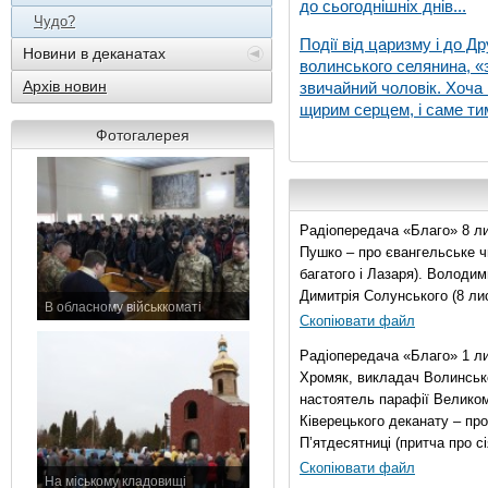
до сьогоднішніх днів...
Чудо?
Події від царизму і до Др
Новини в деканатах
волинського селянина, «з
Архів новин
звичайний чоловік. Хоча 
щирим серцем, і саме тим
Фотогалерея
Радіопередача «Благо» 8 ли
Пушко – про євангельське чи
багатого і Лазаря). Володи
Димитрія Солунського (8 ли
В обласному військкоматі
Скопіювати файл
11 листопада 2015 р.
Радіопередача «Благо» 1 л
Хромяк, викладач Волинсько
настоятель парафії Велико
Ківерецького деканату – про
П’ятдесятниці (притча про сі
Скопіювати файл
На міському кладовищі