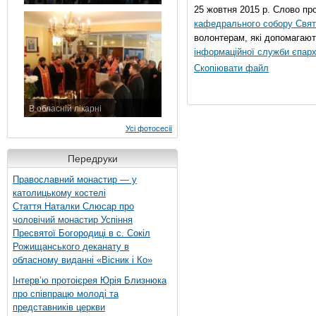
7 листопада 2015 р.
25 жовтня 2015 р. Слово пр
кафедрального собору Свято
волонтерам, які допомагают
інформаційної служби єпарх
Скопіювати файл
В обласній лікарні
3 листопада 2015 р.
Усі фотосесії
Передруки
Православний монастир — у
католицькому костелі
Стаття Наталки Слюсар про
чоловічий монастир Успіння
Пресвятої Богородиці в с. Сокіл
Рожищанського деканату в
обласному виданні «Вісник і Ко»
Інтерв’ю протоієрея Юрія Близнюка
про співпрацю молоді та
представників церкви