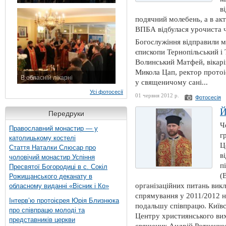
7 листопада 2015 р.
в
подячний молебень, а в ак
ВПБА відбулася урочиста 
Богослужіння відправили 
єпископи Тернопільський і
Волинський Матфей, вікарій
Микола Цап, ректор протоі
В обласній лікарні
у священичому сані...
3 листопада 2015 р.
Усі фотосесії
01 червня 2012 р.
Фотосесія
Передруки
Ч
Православний монастир — у
г
католицькому костелі
Ц
Стаття Наталки Слюсар про
в
чоловічий монастир Успіння
п
Пресвятої Богородиці в с. Сокіл
(
Рожищанського деканату в
організаційних питань вик
обласному виданні «Вісник і Ко»
спрямування у 2011/2012 н.
Інтерв’ю протоієрея Юрія Близнюка
подальшу співпрацю. Київс
про співпрацю молоді та
Центру християнського вихо
представників церкви