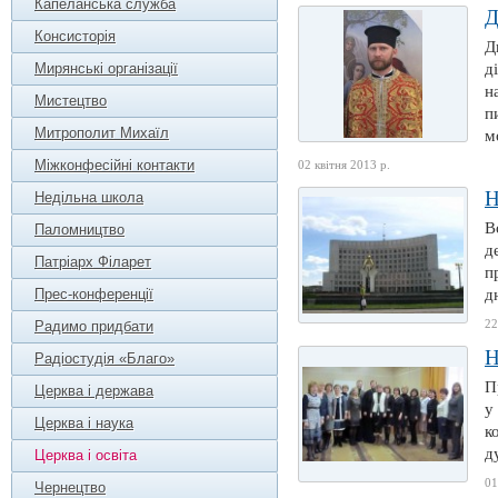
Капеланська служба
Д
Консисторія
Д
Мирянські організації
д
н
Мистецтво
п
Митрополит Михаїл
м
Міжконфесійні контакти
02 квітня 2013 р.
Н
Недільна школа
В
Паломництво
д
Патріарх Філарет
п
Прес-конференції
д
22
Радимо придбати
Н
Радіостудія «Благо»
П
Церква і держава
у
Церква і наука
к
д
Церква і освіта
01
Чернецтво