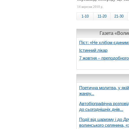
14 вересня 2010 р.
1-10
11-20
21-30
Газета «Волин
Піст: «Не хлібом єдиним
Істинний лікар
7 жовтня – преподобног
Поетична молитва, у які
жанру...
Автобіографічна розпові
до сьогоднішніх днів...
Події від царизму і до Др
волинського селянина, «з