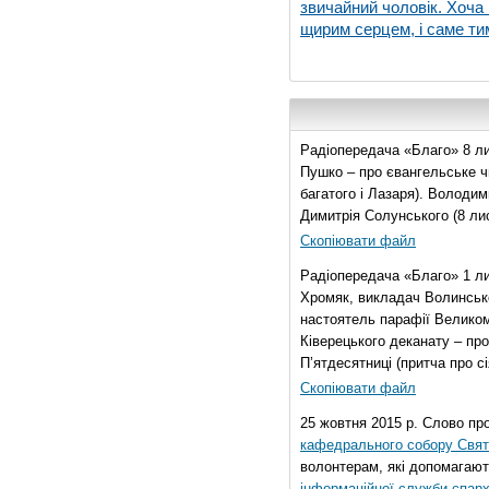
звичайний чоловік. Хоча 
щирим серцем, і саме тим
Радіопередача «Благо» 8 ли
Пушко – про євангельське чи
багатого і Лазаря). Володи
Димитрія Солунського (8 ли
Скопіювати файл
Радіопередача «Благо» 1 л
Хромяк, викладач Волинсько
настоятель парафії Велико
Ківерецького деканату – про
П’ятдесятниці (притча про сі
Скопіювати файл
25 жовтня 2015 р. Слово пр
кафедрального собору Свято
волонтерам, які допомагают
інформаційної служби єпарх