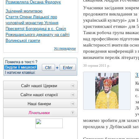
священик Андрій Ротченко
Розмовляла Оксана Федорук
Учасники засідання зокре
Зцілений молитвою
продовжити викладання за
Стаття Олени Лівіцької про
українській культурі» для 1
чоловічий монастир Успіння
християнської етики» для 5
Пресвятої Богородиці в с. Сокіл
Також робоча група вважає
Рожищанського деканату на сайті
над професійною підготовк
Волинської газети
майстерності вчителів осн
Усі передруки
проведення конференцій з 
визначити перелік літерату
30 серпня 2011 р.
К
Сайт нашої Церкви
п
Сайти нашої єпархії
с
з
Наші банери
Л
Лічильники
у
можемо зробити для захист
проходила у Дубівській заг