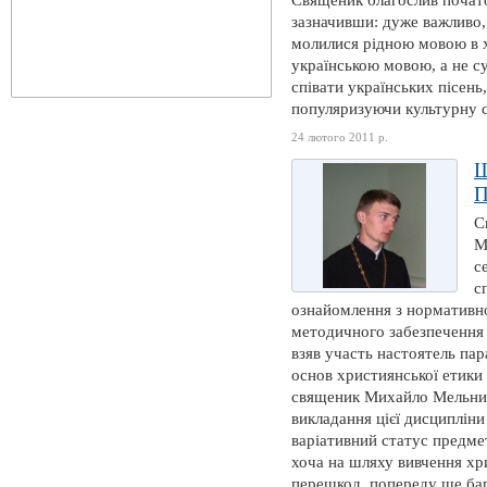
Священик благослив почато
зазначивши: дуже важливо, 
молилися рідною мовою в 
українською мовою, а не с
співати українських пісень
популяризуючи культурну 
24 лютого 2011 р.
П
С
М
с
с
ознайомлення з нормативн
методичного забезпечення 
взяв участь настоятель пар
основ християнської етики
священик Михайло Мельнич
викладання цієї дисципліни
варіативний статус предме
хоча на шляху вивчення хр
перешкод, попереду ще баг