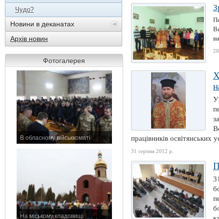
З
Чудо?
П
Новини в деканатах
В
Архів новин
в
28
Фотогалерея
Х
н
У
п
з
В
В обласному військкоматі
працівників освітянських ус
11 листопада 2015 р.
31 серпня 2012 р.
П
3
б
п
б
На міському кладовищі
к