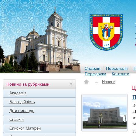
Єпархія
Персоналії
П
Передруки
Контакти
→
Новини
Новини за рубриками
Ц
Академія
П
Благодійність
В
Діти і молодь
«
м
Єпархія
з
Єпископ Матфей
11