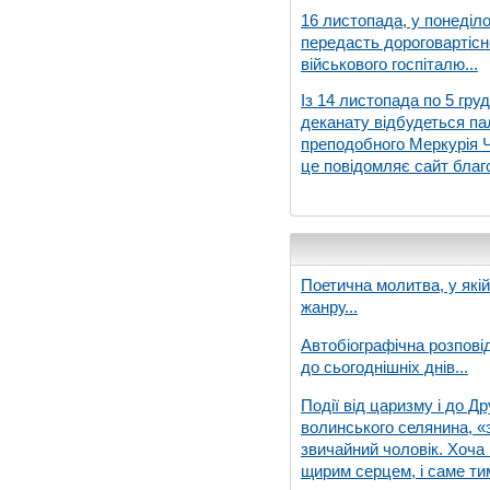
16 листопада, у понеділо
передасть дороговартіс
військового госпіталю...
Із 14 листопада по 5 гру
деканату відбудеться па
преподобного Меркурія Че
це повідомляє сайт благо
Поетична молитва, у які
жанру...
Автобіографічна розпові
до сьогоднішніх днів...
Події від царизму і до Др
волинського селянина, «з
звичайний чоловік. Хоча 
щирим серцем, і саме тим