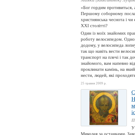
Маяки (Княгинінок) Луцьк
«Бог гордим противиться, 
Першому соборному послан
християнська чеснота і чи
XXI столітті?
Один із моїх знайомих прац
роботу велосипедом. Одного
додому, у велосипеда лопну
так що навіть вести велос
транспорт на плечі і так д
знайомого, вам напевно ві
проклинати камінь, на який
нести, людей, які проходят
25 травня 2009 р.
Н
м
і
П
У
Миколая за останками. Зам