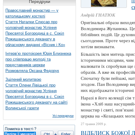
п
Передруки
с
Православний монастир — у
Андрій ГНАТЮК
католицькому костелі
Стаття Наталки Слюсар про
Оригінальні образ
и
виходят
чоловічий монастир Успіння
Володимира Жупанюка. Це 
Пресвятої Богородиці в с. Сокіл
біблійних подій. Це духовна
Рожищанського деканату в
сьогодення. Проте через ві
обласному виданні «Вісник і Ко»
хотіли визнавати.
Інтерв’ю протоієрея Юрія Близнюка
Більшість ікон митець прис
про співпрацю молоді та
історичними місцями, чим
представників церкви
малювати їх спробував ще в
Розмовляла Оксана Федорук
образів. А вже як професій
Спочатку були пейзажі, на
Зцілений молитвою
згодом. Пан Володимир вир
Стаття Олени Лівіцької про
них відображати історичні 
чоловічий монастир Успіння
Пресвятої Богородиці в с. Сокіл
Наразі в його колекції сім 
Рожищанського деканату на сайті
ікона «Хліб наш насущний»
Волинської газети
монастир і святі, пов’язані
церква на «Козацьких могил
Усі передруки
27 травня 2009 р.
ВІДБЛИСК БОЖОЇ 