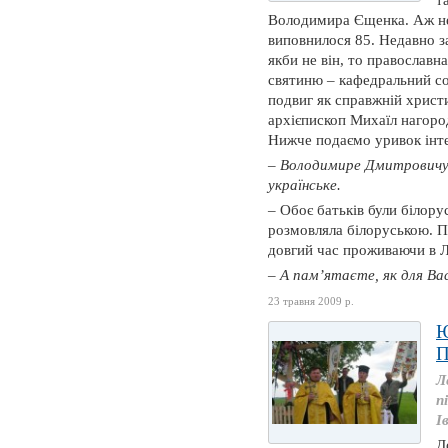
т
Володимира Єщенка. Аж не
виповнилося 85. Недавно з
якби не він, то православн
святиню – кафедральний со
подвиг як справжній христ
архієпископ Михаїл нагор
Нижче подаємо уривок інт
– Володимире Дмитровичу, 
українське.
– Обоє батьків були білор
розмовляла білоруською. Пр
довгий час проживаючи в Л
– А пам’ятаєте, як для Вас
23 травня 2009 р.
Ю
Л
п
І
Д