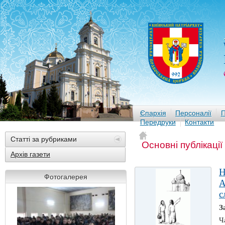
Єпархія
Персоналії
П
Передруки
Контакти
Статті за рубриками
Основні публікації
Архів газети
Н
Фотогалерея
А
с
З
Ч