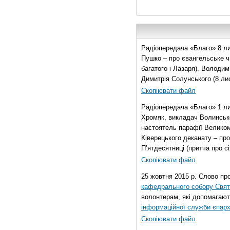
Радіопередача «Благо» 8 ли
Пушко – про євангельське чи
багатого і Лазаря). Володи
Димитрія Солунського (8 ли
Скопіювати файл
Радіопередача «Благо» 1 л
Хромяк, викладач Волинсько
настоятель парафії Велико
Ківерецького деканату – про
П’ятдесятниці (притча про сі
Скопіювати файл
25 жовтня 2015 р. Слово пр
кафедрального собору Свято
волонтерам, які допомагают
інформаційної служби єпарх
Скопіювати файл