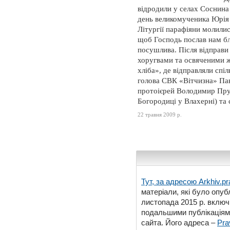
відродили у селах Соснина 
день великомученика Юрія
Літургії парафіяни молилис
щоб Господь послав нам бл
посушлива. Після відправи
хоругвами та освяченими ж
хліба», де відправляли спі
голова СВК «Вітчизна» Пав
протоієрей Володимир Пру
Богородиці у Влахерні) та
22 травня 2009 р.
Тут, за адресою
Arkhiv.pr
матеріали, які було опубл
листопада 2015 р. включ
подальшими публікаціями
сайта. Його адреса –
Pra