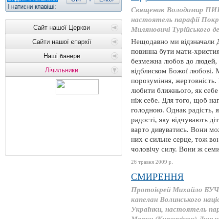
Священик Володимир ПИР
настоятель парафії Покро
Сайт нашої Церкви
Миляновичі Турійського д
Нещодавно ми відзначали Д
Сайти нашої єпархії
повинна бути мати-христия
Наші банери
безмежна любов до людей, 
Лічильники
відблиском Божої любові. М
порозуміння, жертовність.
любити ближнього, як себе
ніж себе. Для того, щоб на
голодною. Однак радість, як
радості, яку відчувають ді
варто дивуватись. Вони мо
них є сильне серце, тож во
чоловічу силу. Вони ж семи
26 травня 2009 р.
СМИРЕННЯ
Протоієрей Михайло БУЧ
капелан Волинського наці
Українки, настоятель пар