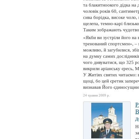
та блакитноокого дідка на
чоловік років 60, сантимет
сива борідка, високе чоло,
щелепа, темно-карі близько
Таким зображають чудотвор
«Якби ви зустріли його на 
тренований спортсмен», – 
можливо, й загубилися, збі
на думку самих дослідників
чого дивуватися, що 325 р
викрили аріанську єресь, 
У Житіях святих читаємо: в
щоці, бо цей єретик запере
визнавав Його єдиносущни
24 травня 2009 р.
Р
В
д
Н
з