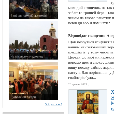
г
молодий священик, не так с
забагато грошей бере і та
В обласному військкоматі
чином на такого панотця: 
11 листопада 2015 р.
певні дії або й поміняти?
Відповідає священик Анд
Щоб позбутися конфліктів н
нашим найголовнішим вор
конфліктів, у тому числі п
На міському кладовищі
Церкви, до якої ми належи
7 листопада 2015 р.
воюємо проти спокус дияво
вищу посаду займає людина 
наступ. Для порівняння: у 
снайперів були...
28 травня 2009 р.
В обласній лікарні
3 листопада 2015 р.
М
Усі фотосесії
є