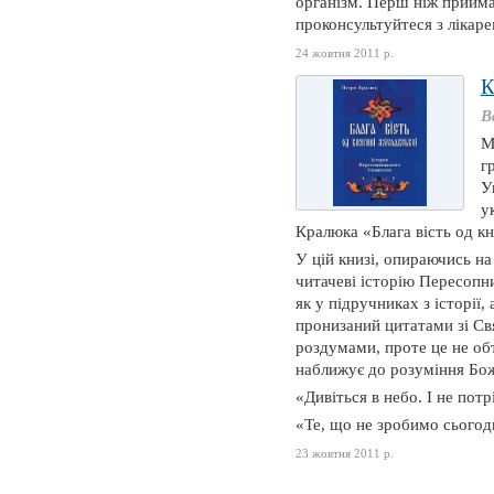
організм. Перш ніж прийма
проконсультуйтеся з лікарем
24 жовтня 2011 р.
К
В
М
г
У
у
Кралюка «Блага вість од кн
У цій книзі, опираючись на
читачеві історію Пересопни
як у підручниках з історії,
пронизаний цитатами зі С
роздумами, проте це не обт
наближує до розуміння Бож
«Дивіться в небо. І не потр
«Те, що не зробимо сьогодн
23 жовтня 2011 р.