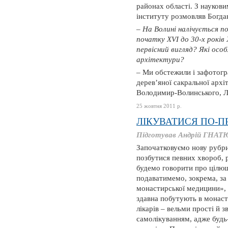
районах області. З науков
інституту розмовляв Богда
– На Волині налічується по
початку ХVI до 30-х років
первісний вигляд? Які осо
архітектури?
– Ми обстежили і зафотогр
дерев’яної сакральної архі
Володимир-Волинського, Л
25 жовтня 2011 р.
ЛІКУВАТИСЯ ПО-
Підготував Андрій ГНАТ
Започатковуємо нову рубри
позбутися певних хвороб, 
будемо говорити про цілющ
подаватимемо, зокрема, за
монастирської медицини», 
здавна побутують в монасти
лікарів – вельми прості й 
самолікуванням, адже будь