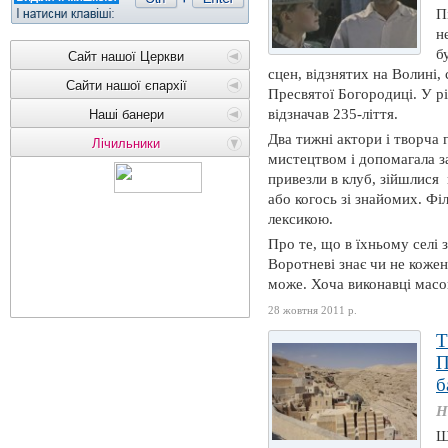
П
н
б
Сайт нашої Церкви
сцен, відзнятих на Волині,
Сайти нашої єпархії
Пресвятої Богородиці. У рі
відзначав 235-ліття.
Наші банери
Два тижні актори і творча
Лічильники
мистецтвом і допомагала з
привезли в клуб, зійшлися 
або когось зі знайомих. Фі
лексикою.
Про те, що в їхньому селі 
Воротневі знає чи не кожен,
може. Хоча виконавці масов
28 жовтня 2011 р.
Т
П
б
Н
Щ