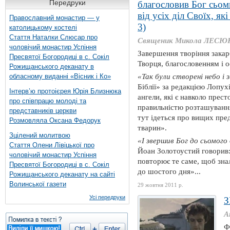
Передруки
благословив Бог сьоми
від усіх діл Своїх, як
Православний монастир — у
3)
католицькому костелі
Стаття Наталки Слюсар про
Священик Микола ЛЕСЮ
чоловічий монастир Успіння
Завершення творіння зака
Пресвятої Богородиці в с. Сокіл
Творця, благословенням і 
Рожищанського деканату в
обласному виданні «Вісник і Ко»
«Так були створені небо і з
Біблії» за редакцією Лопух
Інтерв’ю протоієрея Юрія Близнюка
ангели, які є навколо прес
про співпрацю молоді та
правильністю розташування
представників церкви
тут ідеться про вищих пред
Розмовляла Оксана Федорук
тварин».
Зцілений молитвою
«І звершив Бог до сьомого д
Стаття Олени Лівіцької про
Йоан Золотоустий говорив: 
чоловічий монастир Успіння
повторює те саме, щоб зна
Пресвятої Богородиці в с. Сокіл
до шостого дня»...
Рожищанського деканату на сайті
Волинської газети
29 жовтня 2011 р.
Усі передруки
З
А
Ф