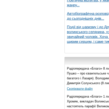
Поетична молитва, у які
жанру...
Автобіографічна розпові
до сьогоднішніх днів...
Події від царизму і до Др
волинського селянина, «з
звичайний чоловік. Хоча 
щирим серцем, і саме тим
Радіопередача «Благо» 8 ли
Пушко – про євангельське чи
багатого і Лазаря). Володи
Димитрія Солунського (8 ли
Скопіювати файл
Радіопередача «Благо» 1 л
Хромяк, викладач Волинсько
настоятель парафії Велико