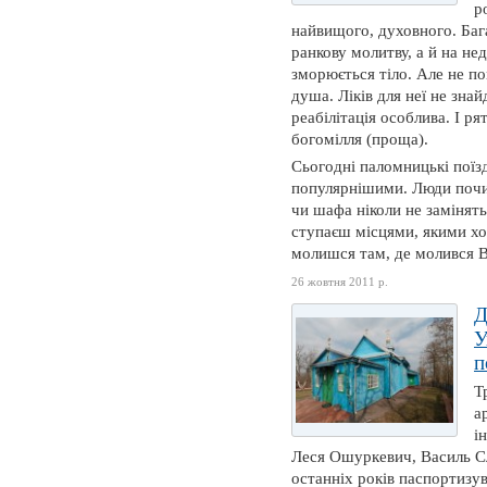
р
найвищого, духовного. Бага
ранкову молитву, а й на не
зморюється тіло. Але не п
душа. Ліків для неї не зна
реабілітація особлива. І р
богомілля (проща).
Сьогодні паломницькі поїз
популярнішими. Люди почи
чи шафа ніколи не замінять
ступаєш місцями, якими хо
молишся там, де молився Ві
26 жовтня 2011 р.
Д
У
п
Т
а
і
Леся Ошуркевич, Василь С
останніх років паспортизув