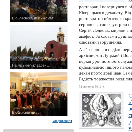
о
реставрації повернувся в р
Ківерецького деканату. Від
В обласному військкоматі
реставратор обласного кра
11 листопада 2015 р.
серпня святиню зустріли на
Сергій Ледвовк, миряни з ц
акафіст. За словами душпас
сльозами зворушення.
А 21 серпня, в неділю пер
архієпископ Луцький і Вол
церкві урочисте Богослужі
На міському кладовищі
кульмінацією пішого палом
7 листопада 2015 р.
декан протоієрей Іван Сем
Радість торжества розділили
31 жовтня 2011 р.
«
в
В обласній лікарні
с
3 листопада 2015 р.
р
Усі фотосесії
у