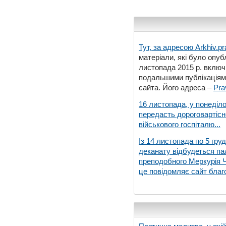
Тут, за адресою
Arkhiv.pr
матеріали, які було опубл
листопада 2015 р. включ
подальшими публікаціями
сайта. Його адреса –
Pra
16 листопада, у понеділо
передасть дороговартіс
військового госпіталю...
Із 14 листопада по 5 гру
деканату відбудеться па
преподобного Меркурія Че
це повідомляє сайт благо