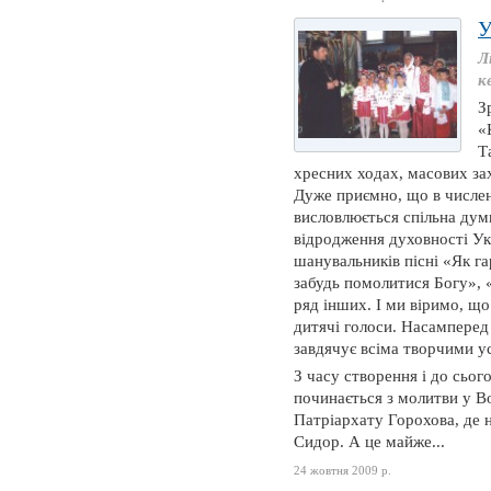
У
Л
к
З
«
Т
хресних ходах, масових за
Дуже приємно, що в числе
висловлюється спільна думк
відродження духовності У
шанувальників пісні «Як г
забудь помолитися Богу», 
ряд інших. І ми віримо, щ
дитячі голоси. Насамперед
завдячує всіма творчими у
З часу створення і до сьог
починається з молитви у В
Патріархату Горохова, де 
Сидор. А це майже...
24 жовтня 2009 р.