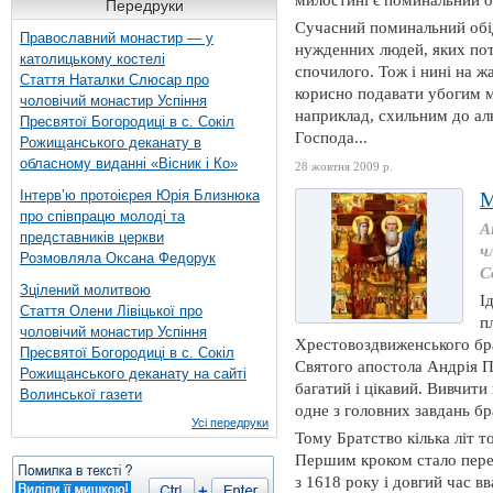
милостині є поминальний о
Передруки
Сучасний поминальний обід
Православний монастир — у
нужденних людей, яких по
католицькому костелі
спочилого. Тож і нині на ж
Стаття Наталки Слюсар про
корисно подавати убогим м
чоловічий монастир Успіння
наприклад, схильним до алк
Пресвятої Богородиці в с. Сокіл
Господа...
Рожищанського деканату в
обласному виданні «Вісник і Ко»
28 жовтня 2009 р.
Інтерв’ю протоієрея Юрія Близнюка
про співпрацю молоді та
А
представників церкви
ч
Розмовляла Оксана Федорук
С
Зцілений молитвою
І
Стаття Олени Лівіцької про
п
чоловічий монастир Успіння
Хрестовоздвиженського бра
Пресвятої Богородиці в с. Сокіл
Святого апостола Андрія П
Рожищанського деканату на сайті
багатий і цікавий. Вивчити
Волинської газети
одне з головних завдань бр
Усі передруки
Тому Братство кілька літ то
Першим кроком стало пере
з 1618 року і довгий час 