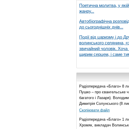
Поетична молитва, у які
жанру...
Автобіографічна розпові
до сьогоднішніх днів...
Події від царизму і до Др
волинського селянина, «з
звичайний чоловік. Хоча 
щирим серцем, і саме тим
Радіопередача «Благо» 8 ли
Пушко – про євангельське чи
багатого і Лазаря). Володи
Димитрія Солунського (8 ли
Скопіювати файл
Радіопередача «Благо» 1 л
Хромяк, викладач Волинсько