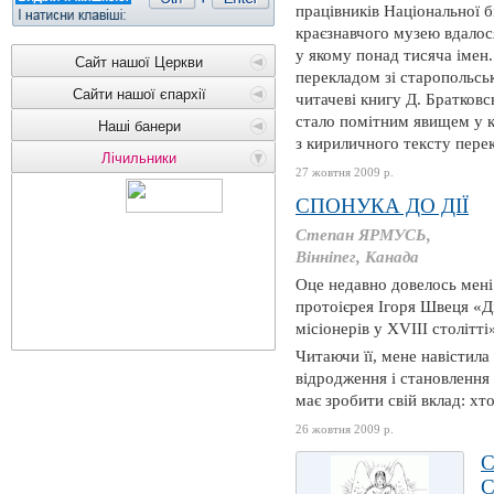
працівників Національної б
краєзнавчого музею вдалос
у якому понад тисяча імен
Сайт нашої Церкви
перекладом зі старопольсь
Сайти нашої єпархії
читачеві книгу Д. Братковс
стало помітним явищем у к
Наші банери
з кириличного тексту пере
Лічильники
27 жовтня 2009 р.
СПОНУКА ДО ДІЇ
Степан ЯРМУСЬ,
Вінніпег, Канада
Оце недавно довелось мені
протоієрея Ігоря Швеця «Д
місіонерів у ХVІІІ столітті
Читаючи її, мене навістила
відродження і становлення 
має зробити свій вклад: хт
26 жовтня 2009 р.
С
С