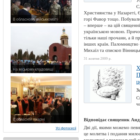
У
С
Християнства у Назареті, Є
горі Фавор тощо. Побували 
В обласному військкоматі
– вперше – на цій священн
11 листопада 2015 р.
українською мовою. Причо
тільки наші прочани, а й пр
інших країн. Паломництво 
Михаїл та єпископ Вінниць
31 жовтня 2009 р.
Х
На міському кладовищі
П
7 листопада 2015 р.
ц
З
С
ч
В обласній лікарні
Відповідає священик Анд
3 листопада 2015 р.
Дві дії, якими можемо пе
Усі фотосесії
це молитва і подання милос