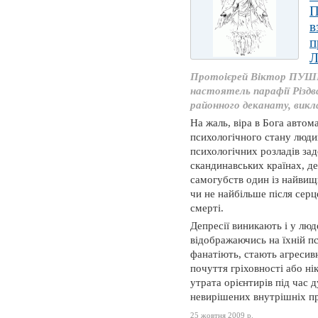
П
в
п
Л
Протоієрей Віктор ПУШ
настоятель парафії Різдв
районного деканату, викла
На жаль, віра в Бога автом
психологічного стану людин
психологічних розладів зад
скандинавських країнах, де
самогубств один із найвищи
чи не найбільше після сер
смерті.
Депресії виникають і у люд
відображаючись на їхній пс
фанатіють, стають агресив
почуття гріховності або ні
утрата орієнтирів під час 
невирішених внутрішніх пр
25 жовтня 2009 р.