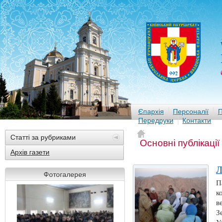
Єпархія
Персоналії
П
Передруки
Контакти
Статті за рубриками
Основні публікації
Архів газети
Л
Фотогалерея
П
к
в
З