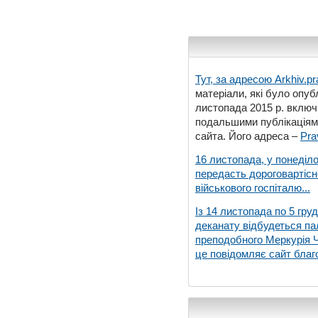
Тут, за адресою
Arkhiv.pr
матеріали, які було опубл
листопада 2015 р. включ
подальшими публікаціями
сайта. Його адреса –
Pra
16 листопада, у понеділо
передасть дороговартіс
військового госпіталю...
Із 14 листопада по 5 гру
деканату відбудеться па
преподобного Меркурія Че
це повідомляє сайт благо