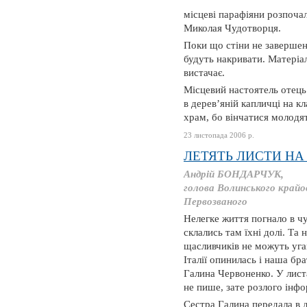
місцеві парафіяни розпоча
Миколая Чудотворця.
Поки що стіни не завершен
будуть накривати. Матеріа
вистачає.
Місцевий настоятель отець
в дерев’яній капличці на к
храм, бо вінчатися молодят
23 листопада 2006 р.
ЛЕТЯТЬ ЛИСТИ НА
Андрій БОНДАРЧУК,
голова Волинського крайо
Первозваного
Нелегке життя погнало в чу
склались там їхні долі. Та 
щасливчиків не можуть уга
Італії опинилась і наша бр
Галина Червоненко. У лист
не пише, зате розлого інфо
Сестра Галина передала в 