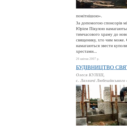
помітнішою».
За допомогою спонсорів мі
Юрієм Пікулою намагаютьс
тимчасового храму до нов
священику, хто чим може. 
намагаються звести куполи 
хрестами...
26 квітня 2007 р.
БУДІВНИЦТВО СВЯ
Олеся КУЛІШ,
с. Лахвичі Любешівського