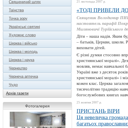
Священичий шлях
21 листопада 2007 р.
«ТОДІ ПРИВЕЛИ ДО 
Таїнства
Священик Володимир ПИР
Точка зору
настоятель парафії Покро
Українські святині
Миляновичі Турійського д
Художнє слово
Діти – наша надія. Яким бу
– батьків, Церкви, школи.
Церква і військо
виховати дітей.
Церква і молодь
Є різні думки стосовно в
Церква і наука
християнської моралі». Дех
мовляв, немає навчальної б
Чернецтво
Україні вже з десяток рокі
Чернеча аптечка
християнської моралі» і м
кожен клас. Церква загалом
Чудо
тисячолітню традицію навч
Архів газети
богослужбових книгах навча
25 жовтня 2007 р.
Фотогалерея
ПРИСТАНЬ ВІРИ
Ця невеличка громада
багатьох православни