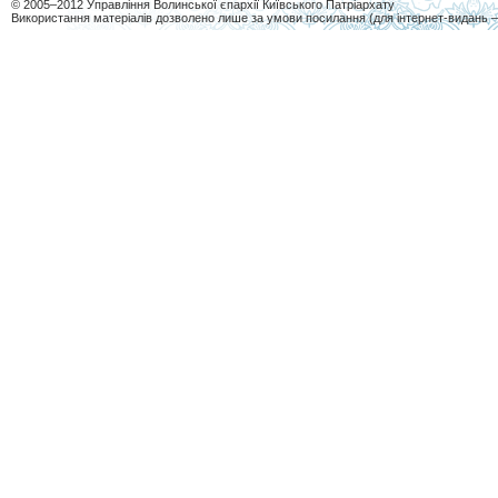
© 2005–2012 Управління Волинської єпархії Київського Патріархату
Використання матеріалів дозволено лише за умови посилання (для інтернет-видань 