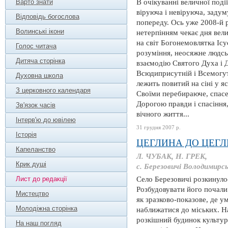
Варто знати
В очікуванні величної поді
віруюча і невіруюча, задум
Відповідь богослова
попереду. Ось уже 2008-й р
Волинські ікони
нетерпінням чекає дня вел
на світ Богонемовлятка Іс
Голос читача
розуміння, неосяжне людсь
Дитяча сторінка
взаємодію Святого Духа і 
Всюдиприсутній і Всемогут
Духовна школа
лежить повитий на сіні у я
З церковного календаря
Своїми перебираюче, спасе
Дорогою правди і спасіння
Зв'язок часів
вічного життя...
Інтерв'ю до ювілею
31 грудня 2007 р.
Історія
ЦЕГЛИНА ДО ЦЕГ
Капеланство
Л. ЧУБАК, Н. ГРЕК,
Крик душі
с. Березовичі Володимирс
Лист до редакції
Село Березовичі розкинул
Розбудовувати його почали 
Мистецтво
як зразково-показове, де ум
Молодіжна сторінка
наближатися до міських. Н
розкішний будинок культури
На наш погляд