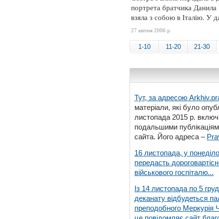
портрета братчика Данила 
взяла з собою в Італію. У 
27 квітня 2006 р.
1-10
11-20
21-30
Тут, за адресою
Arkhiv.pr
матеріали, які було опубл
листопада 2015 р. включ
подальшими публікаціями
сайта. Його адреса –
Pra
16 листопада, у понеділо
передасть дороговартіс
військового госпіталю...
Із 14 листопада по 5 гру
деканату відбудеться па
преподобного Меркурія Че
це повідомляє сайт благо