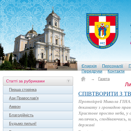
Єпархія
Персоналії
П
Передруки
Контакти
→
Газета
Статті за рубриками
Ли
Перша сторінка
СПІВТВОРИТИ З Т
Ази Православ'я
Протоієрей Микола ГІНА
Амвон
деканату з громадою прав
Христове просто неба, у с
Благодійність
молячись, сподіваючись, щ
Будьмо пильні!
державі