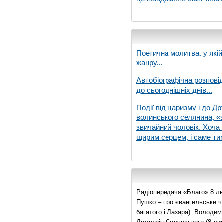
Поетична молитва, у які
жанру...
Автобіографічна розпові
до сьогоднішніх днів...
Події від царизму і до Др
волинського селянина, «з
звичайний чоловік. Хоча 
щирим серцем, і саме тим
Радіопередача «Благо» 8 ли
Пушко – про євангельське чи
багатого і Лазаря). Володи
Димитрія Солунського (8 ли