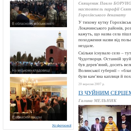
Священик Павло БОРУНО
настоятель парафії Свят
Горохівського деканату
У тихому кутку Горохівськ
В обласному військкоматі
Локачинського районів, роз
11 листопада 2015 р.
кажуть, що назва села піш
походження назви від польс
нездале.
Скільки існувало село – т
Чудотворця. Останній зруйн
був дерев’яний, досить вел
Волинської губернії – «бл
На міському кладовищі
7 листопада 2015 р.
були кам’яна каплиця й пох
20 вересня 2007 р.
ІЗ ЧУЙНИМ СЕРЦЕМ
Галина МЕЛЬНИК
В обласній лікарні
3 листопада 2015 р.
Усі фотосесії