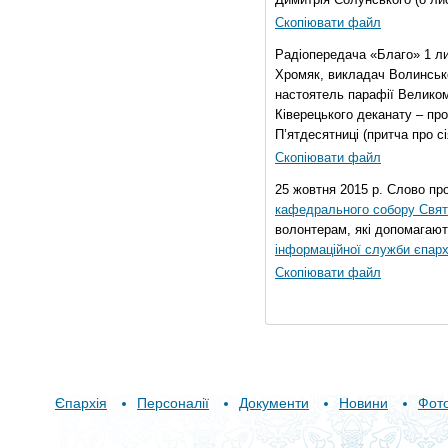
Скопіювати файл
Радіопередача «Благо» 1 л
Хромяк, викладач Волинсько
настоятель парафії Велико
Ківерецького деканату – про
П’ятдесятниці (притча про сі
Скопіювати файл
25 жовтня 2015 р. Слово пр
кафедрального собору Свято
волонтерам, які допомагают
інформаційної служби єпарх
Скопіювати файл
Єпархія
Персоналії
Документи
Новини
Фот