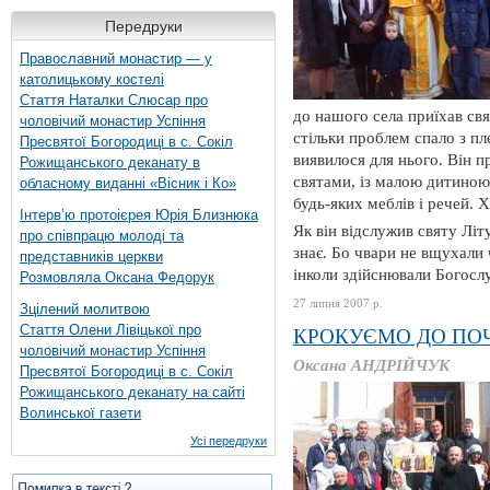
Передруки
Православний монастир — у
католицькому костелі
Стаття Наталки Слюсар про
до нашого села приїхав св
чоловічий монастир Успіння
стільки проблем спало з пле
Пресвятої Богородиці в с. Сокіл
виявилося для нього. Він п
Рожищанського деканату в
святами, із малою дитиною
обласному виданні «Вісник і Ко»
будь-яких меблів і речей. Х
Інтерв’ю протоієрея Юрія Близнюка
Як він відслужив святу Літ
про співпрацю молоді та
знає. Бо чвари не вщухали
представників церкви
інколи здійснювали Богосл
Розмовляла Оксана Федорук
27 липня 2007 р.
Зцілений молитвою
Стаття Олени Лівіцької про
КРОКУЄМО ДО ПО
чоловічий монастир Успіння
Оксана АНДРІЙЧУК
Пресвятої Богородиці в с. Сокіл
Рожищанського деканату на сайті
Волинської газети
Усі передруки