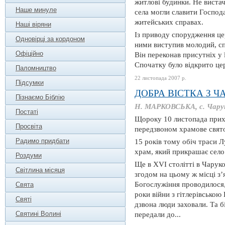
житлові будинки. Не виста
Наше минуле
села могли славити Господ
житейських справах.
Наші віряни
Із приводу спорудження це
Одновірці за кордоном
ними виступив молодий, сп
Офіційно
Він переконав присутніх у 
Спочатку було відкрито цер
Паломництво
22 листопада 2007 р.
Підсумки
ДОБРА ВІСТКА З 
Пізнаємо Біблію
Н. МАРКОВСЬКА, с. Чару
Постаті
Щороку 10 листопада прих
Просвіта
передзвоном храмове свят
Радимо придбати
15 років тому обіч траси 
храм, який прикрашає село 
Роздуми
Ще в XVI столітті в Чаруко
Світлина місяця
згодом на цьому ж місці з’
Богослужіння проводилося,
Свята
роки війни з гітлерівсько
Святі
дзвона люди заховали. Та б
Святині Волині
передали до...