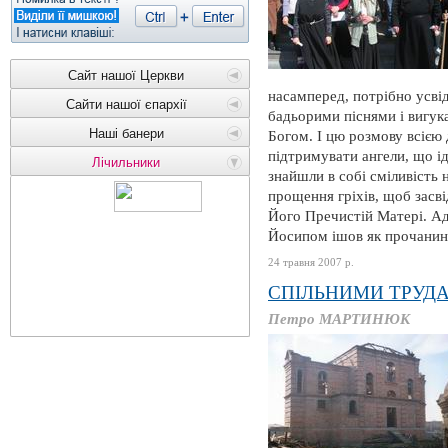
Сайт нашої Церкви
насамперед, потрібно усві
Сайти нашої єпархії
бадьорими піснями і вигука
Наші банери
Богом. І цю розмову всіє
підтримувати ангели, що ід
Лічильники
знайшли в собі сміливість 
прощення гріхів, щоб засвід
Його Пречистій Матері. Ад
Йосипом ішов як прочанин 
24 травня 2007 р.
СПІЛЬНИМИ ТРУД
Петро МАРТИНЮК