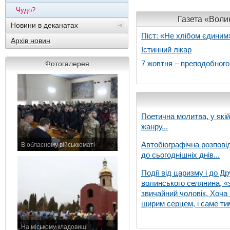
Чудо?
Газета «Волин
Новини в деканатах
Піст: «Не хлібом єдиним
Архів новин
Істинний лікар
7 жовтня – преподобног
Фотогалерея
Поетична молитва, у які
жанру...
Автобіографічна розпові
В обласному військкоматі
до сьогоднішніх днів...
11 листопада 2015 р.
Події від царизму і до Др
волинського селянина, «з
звичайний чоловік. Хоча 
щирим серцем, і саме тим
На міському кладовищі