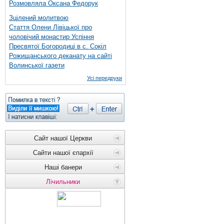
Розмовляла Оксана Федорук
Зцілений молитвою
Стаття Олени Лівіцької про
чоловічий монастир Успіння
Пресвятої Богородиці в с. Сокіл
Рожищанського деканату на сайті
Волинської газети
Усі передруки
Сайт нашої Церкви
Сайти нашої єпархії
Наші банери
Лічильники