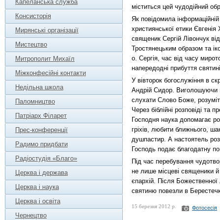
Капеланська служба
міститься цей чудодійний обр
Консисторія
Як повідомила інформаційній 
християнської етики Євгенія 
Мирянські організації
священик Сергій Лівончук ві
Мистецтво
Тростянецьким образом та ік
о. Сергія, час від часу миро
Митрополит Михаїл
напередодні прибуття святин
Міжконфесійні контакти
У вівторок богослужіння в ск
Недільна школа
Андрій Сидор. Виголошуючи п
слухати Слово Боже, розуміт
Паломництво
Через біблійні розповіді та 
Патріарх Філарет
Господня наука допомагає ро
гріхів, любити ближнього, ша
Прес-конференції
душпастир. А настоятель розп
Радимо придбати
Господь подає благодатну по
Радіостудія «Благо»
Під час перебування чудотво
не лише місцеві священики й в
Церква і держава
єпархій. Після Божественної 
Церква і наука
святиню повезли в Берестечк
Церква і освіта
15 березня 2012 р.
Фотосесія
Чернецтво