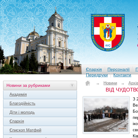
Єпархія
Персоналії
П
Передруки
Контакти
→
Новини
→
Архі
Новини за рубриками
ВІД ЧУДОТВ
Академія
З 
Благодійність
Ве
Бо
Діти і молодь
пе
Єпархія
ік
св
Єпископ Матфей
Кі