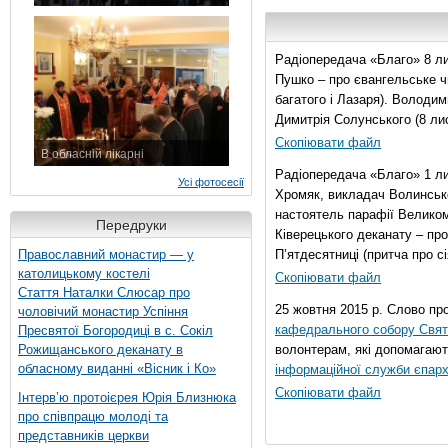
7 листопада 2015 р.
Радіопередача «Благо» 8 ли
Пушко – про євангельське чи
багатого і Лазаря). Володи
Димитрія Солунського (8 ли
Скопіювати файл
В обласній лікарні
3 листопада 2015 р.
Радіопередача «Благо» 1 л
Усі фотосесії
Хромяк, викладач Волинсько
настоятель парафії Велико
Передруки
Ківерецького деканату – про
Православний монастир — у
П’ятдесятниці (притча про сі
католицькому костелі
Скопіювати файл
Стаття Наталки Слюсар про
25 жовтня 2015 р. Слово пр
чоловічий монастир Успіння
кафедрального собору Свято
Пресвятої Богородиці в с. Сокіл
Рожищанського деканату в
волонтерам, які допомагают
обласному виданні «Вісник і Ко»
інформаційної служби єпарх
Скопіювати файл
Інтерв’ю протоієрея Юрія Близнюка
про співпрацю молоді та
представників церкви