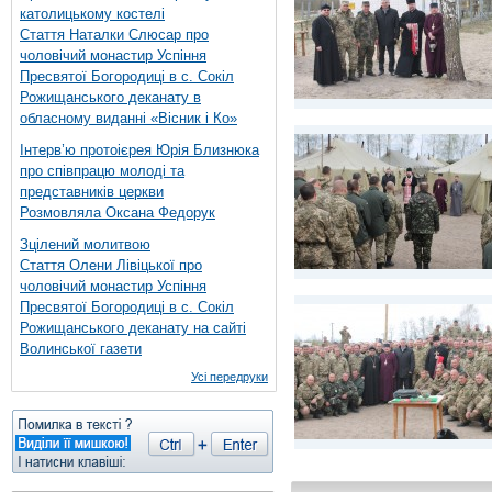
католицькому костелі
Стаття Наталки Слюсар про
чоловічий монастир Успіння
Пресвятої Богородиці в с. Сокіл
Рожищанського деканату в
обласному виданні «Вісник і Ко»
Інтерв’ю протоієрея Юрія Близнюка
про співпрацю молоді та
представників церкви
Розмовляла Оксана Федорук
Зцілений молитвою
Стаття Олени Лівіцької про
чоловічий монастир Успіння
Пресвятої Богородиці в с. Сокіл
Рожищанського деканату на сайті
Волинської газети
Усі передруки