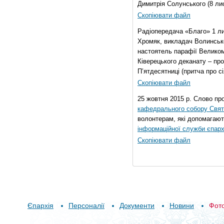
Димитрія Солунського (8 ли
Скопіювати файл
Радіопередача «Благо» 1 л
Хромяк, викладач Волинсько
настоятель парафії Велико
Ківерецького деканату – про
П’ятдесятниці (притча про сі
Скопіювати файл
25 жовтня 2015 р. Слово пр
кафедрального собору Свято
волонтерам, які допомагают
інформаційної служби єпарх
Скопіювати файл
Єпархія
Персоналії
Документи
Новини
Фот