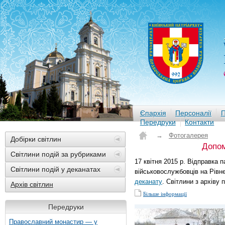
Єпархія
Персоналії
П
Передруки
Контакти
→
Фотогалерея
Добірки світлин
Допом
Світлини подій за рубриками
17 квітня 2015 р. Відправка 
Світлини подій у деканатах
військовослужбовців на Рівн
деканату
. Світлини з архіву 
Архів світлин
Більше інформації
Передруки
Православний монастир — у