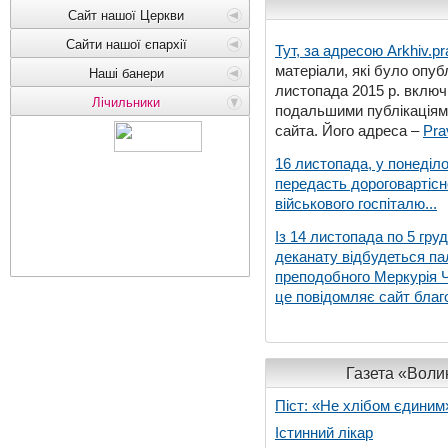
Сайт нашої Церкви
Сайти нашої єпархії
Тут, за адресою
Arkhiv.pr
матеріали, які було опубл
Наші банери
листопада 2015 р. включ
Лічильники
подальшими публікаціями
сайта. Його адреса –
Pra
16 листопада, у понеділо
передасть дороговартіс
військового госпіталю...
Із 14 листопада по 5 гру
деканату відбудеться па
преподобного Меркурія Че
це повідомляє сайт благо
Газета «Волин
Піст: «Не хлібом єдиним
Істинний лікар