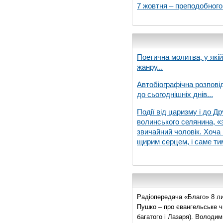
7 жовтня – преподобног
Поетична молитва, у які
жанру...
Автобіографічна розпові
до сьогоднішніх днів...
Події від царизму і до Др
волинського селянина, «з
звичайний чоловік. Хоча 
щирим серцем, і саме тим
Радіопередача «Благо» 8 ли
Пушко – про євангельське чи
багатого і Лазаря). Володи