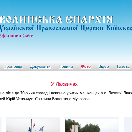
ВОЛИНСЬКА ЄПАРХIЯ
Української Православної Церкви Київськ
офiцiйний сайт
Проповіді
Документи
Новини
Фото
Відео
Газета
У Лахвичах
йна літія
до 70-річчя трагедії невинно убитих мешканцях в с. Лахвичі Лю
рей Юрій Устимчук. Світлини Валентина Муковоза.