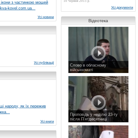
10 червня 2015 р.
 ікони з частинкою мощей
Усі документи
kva-kovel.com.ua...
Усі новини
Відеотека
Усі публікації
Слово в обласному
військкоматі
11 листопада 2015 р.
ущі народу, як їх пережив
жка...
Проповідь у неділю 23-ту
після П’ятдесятниці
Усі книги
8 листопада 2015 р.