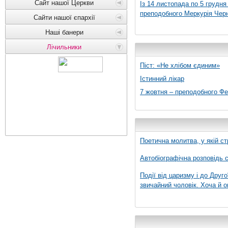
Сайт нашої Церкви
Із 14 листопада по 5 грудн
преподобного Меркурія Черні
Сайти нашої єпархії
Наші банери
Лічильники
Піст: «Не хлібом єдиним»
Істинний лікар
7 жовтня – преподобного Ф
Поетична молитва, у якій ст
Автобіографічна розповідь с
Події від царизму і до Друго
звичайний чоловік. Хоча й о