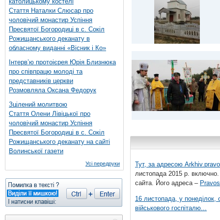
католицькому костелі
Стаття Наталки Слюсар про
чоловічий монастир Успіння
Пресвятої Богородиці в с. Сокіл
Рожищанського деканату в
обласному виданні «Вісник і Ко»
Інтерв’ю протоієрея Юрія Близнюка
про співпрацю молоді та
представників церкви
Розмовляла Оксана Федорук
Зцілений молитвою
Стаття Олени Лівіцької про
чоловічий монастир Успіння
Пресвятої Богородиці в с. Сокіл
Рожищанського деканату на сайті
Волинської газети
Усі передруки
Тут, за адресою
Arkhiv.pravo
листопада 2015 р. включно.
сайта. Його адреса –
Pravos
16 листопада, у понеділок,
військового госпіталю...