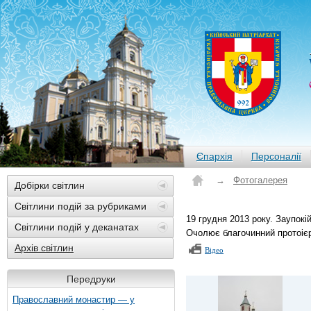
Єпархія
Персоналії
→
Фотогалерея
Добірки світлин
Світлини подій за рубриками
19 грудня 2013 року. Заупокі
Світлини подій у деканатах
Очолює благочинний протоіє
Архів світлин
Відео
Передруки
Православний монастир — у