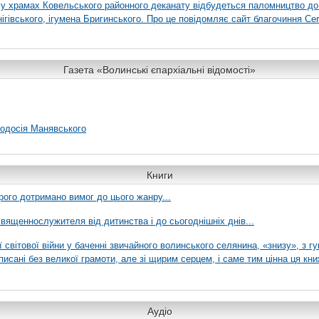
я у храмах Ковельського районного деканату відбудеться паломництво до
гівського, ігумена Бригинського. Про це повідомляє сайт благочиння Сer
Газета «Волинські єпархіальні відомості»
еодосія Манявського
Книги
рого дотримано вимог до цього жанру...
вященнослужителя від дитинства і до сьогоднішніх днів...
ї світової війни у баченні звичайного волинського селянина, «знизу», з г
писані без великої грамоти, але зі щирим серцем, і саме тим цінна ця кни
Аудіо