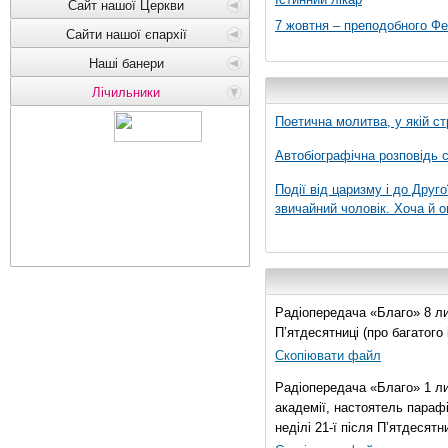
Сайт нашої Церкви
7 жовтня – преподобного Ф
Сайти нашої єпархії
Наші банери
Лічильники
Поетична молитва, у якій ст
Автобіографічна розповідь с
Події від царизму і до Друго
звичайний чоловік. Хоча й о
Радіопередача «Благо» 8 лис
П’ятдесятниці (про багатог
Скопіювати файл
Радіопередача «Благо» 1 ли
академії, настоятель параф
неділі 21-ї після П’ятдесятни