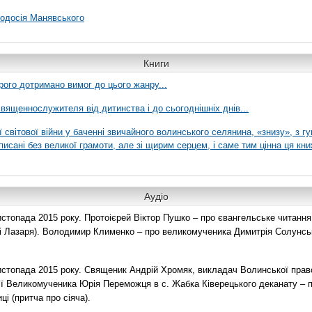
еодосія Манявського
Книги
рого дотримано вимог до цього жанру...
вященнослужителя від дитинства і до сьогоднішніх днів...
ї світової війни у баченні звичайного волинського селянина, «знизу», з г
писані без великої грамоти, але зі щирим серцем, і саме тим цінна ця кни
Аудіо
топада 2015 року. Протоієрей Віктор Пушко – про євангельське читання н
о і Лазаря). Володимир Клименко – про великомученика Димитрія Солунськ
стопада 2015 року. Священик Андрій Хромяк, викладач Волинської прав
ії Великомученика Юрія Переможця в с. Жабка Ківерецького деканату – 
ці (притча про сіяча).