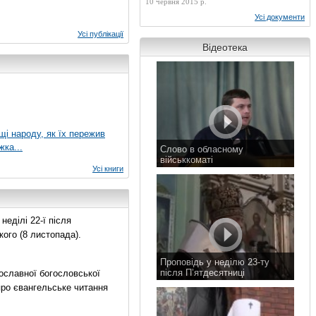
10 червня 2015 р.
Усі документи
Усі публікації
Відеотека
ущі народу, як їх пережив
жка...
Слово в обласному
військкоматі
Усі книги
11 листопада 2015 р.
еділі 22-ї після
ого (8 листопада).
Проповідь у неділю 23-ту
після П’ятдесятниці
ославної богословської
8 листопада 2015 р.
про євангельське читання