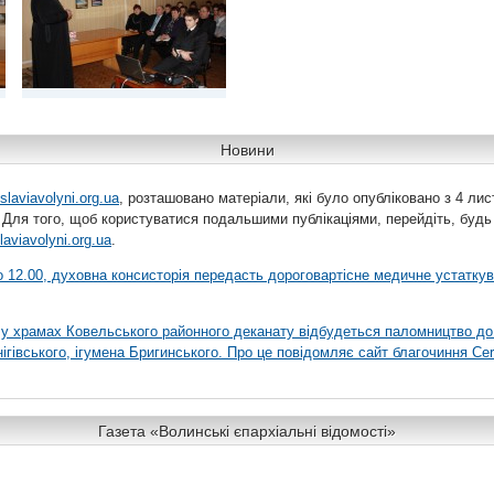
Новини
slaviavolyni.org.ua
, розташовано матеріали, які було опубліковано з 4 лис
 Для того, щоб користуватися подальшими публікаціями, перейдіть, будь
laviavolyni.org.ua
.
 о 12.00, духовна консисторія передасть дороговартісне медичне устатку
я у храмах Ковельського районного деканату відбудеться паломництво до
гівського, ігумена Бригинського. Про це повідомляє сайт благочиння Сer
Газета «Волинські єпархіальні відомості»