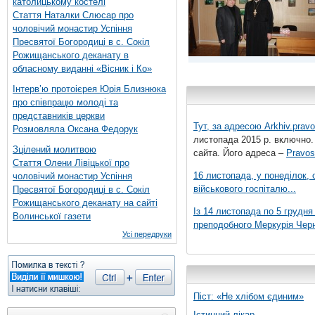
католицькому костелі
Стаття Наталки Слюсар про
чоловічий монастир Успіння
Пресвятої Богородиці в с. Сокіл
Рожищанського деканату в
обласному виданні «Вісник і Ко»
Інтерв’ю протоієрея Юрія Близнюка
про співпрацю молоді та
представників церкви
Тут, за адресою
Arkhiv.pravo
Розмовляла Оксана Федорук
листопада 2015 р. включно.
Зцілений молитвою
сайта. Його адреса –
Pravos
Стаття Олени Лівіцької про
16 листопада, у понеділок,
чоловічий монастир Успіння
військового госпіталю...
Пресвятої Богородиці в с. Сокіл
Рожищанського деканату на сайті
Із 14 листопада по 5 грудн
Волинської газети
преподобного Меркурія Черні
Усі передруки
Піст: «Не хлібом єдиним»
Істинний лікар