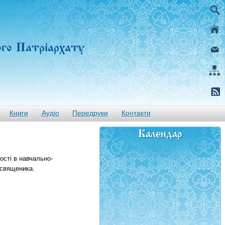
ого Патріархату
Книги
Аудіо
Передруки
Контакти
Календар
ості в навчально-
 священика.