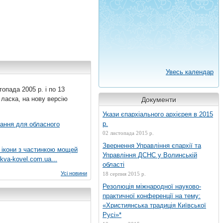
Увесь календар
топада 2005 р. і по 13
 ласка, на нову версію
Документи
Укази єпархіального архієрея в 2015
р.
вання для обласного
02 листопада 2015 р.
Звернення Управління єпархії та
 ікони з частинкою мощей
Управління ДСНС у Волинській
kva-kovel.com.ua...
області
Усі новини
18 серпня 2015 р.
Резолюція міжнародної науково-
практичної конференції на тему:
«Християнська традиція Київської
Русі»*