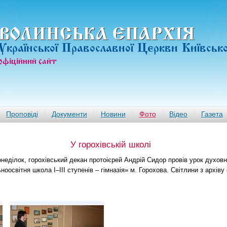
ВОЛИНСЬКА ЄПАРХIЯ
Української Православної Церкви Київськ
офiцiйний сайт
Проповіді
Документи
Новини
Фото
Відео
Газета
У горохівській школі
понеділок, горохівський декан протоієрей Андрій Сидор провів урок духовн
оосвітня школа І–ІІІ ступенів – гімназія» м. Горохова. Світлини з архіву