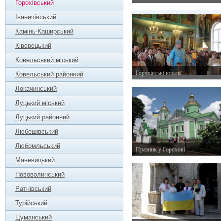
Горохівський
2 грудня 2012 р.
Іваничівський
Камінь-Каширський
Ківерецький
Ковельський міський
Горохівські ювілеї
Ковельський районний
14 жовтня 2012 р.
Локачинський
Луцький міський
Луцький районний
Любешівський
Любомльський
Празник у Горохові
24 травня 2012 р.
Маневицький
Нововолинський
Ратнівський
Турійський
Цуманський