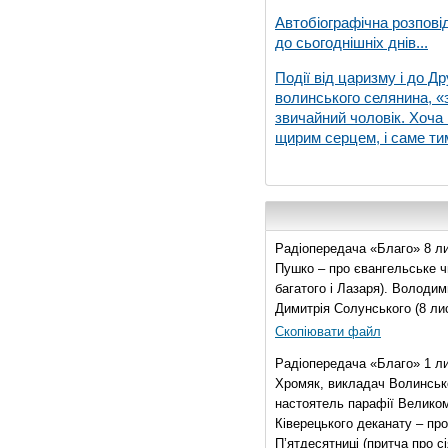
Автобіографічна розпові
до сьогоднішніх днів...
Події від царизму і до Др
волинського селянина, «з
звичайний чоловік. Хоча 
щирим серцем, і саме тим
Радіопередача «Благо» 8 ли
Пушко – про євангельське чи
багатого і Лазаря). Володи
Димитрія Солунського (8 ли
Скопіювати файл
Радіопередача «Благо» 1 л
Хромяк, викладач Волинсько
настоятель парафії Велико
Ківерецького деканату – про
П’ятдесятниці (притча про сі