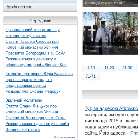
Проща до святинь Італії
Архів світлин
12 травня 2012 р.
Передруки
Православний монастир — у
католицькому костелі
Стаття Наталки Слюсар про
Поминання чорнобильців у
чоловічий монастир Успіння
Горохові
Пресвятої Богородиці в с. Сокіл
26 квітня 2012 р.
Рожищанського деканату в
обласному виданні «Вісник і Ко»
1-10
11-20
21-30
Інтерв’ю протоієрея Юрія Близнюка
71-71
про співпрацю молоді та
представників церкви
Розмовляла Оксана Федорук
Зцілений молитвою
Стаття Олени Лівіцької про
Тут, за адресою
Arkhiv.pr
чоловічий монастир Успіння
матеріали, які було опубл
Пресвятої Богородиці в с. Сокіл
листопада 2015 р. включ
Рожищанського деканату на сайті
подальшими публікаціями
Волинської газети
сайта. Його адреса –
Pra
Усі передруки