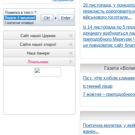
16 листопада, у понеділо
передасть дороговартіс
військового госпіталю...
Із 14 листопада по 5 гру
деканату відбудеться па
Сайт нашої Церкви
преподобного Меркурія Че
Сайти нашої єпархії
це повідомляє сайт благо
Наші банери
Лічильники
Газета «Волин
Піст: «Не хлібом єдиним
Істинний лікар
7 жовтня – преподобног
Поетична молитва, у які
жанру...