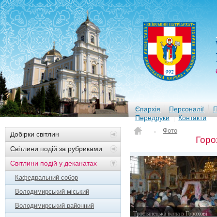
Єпархія
Персоналії
П
Передруки
Контакти
→
Фото
Добірки світлин
Горо
Світлини подій за рубриками
Світлини подій у деканатах
Кафедральний собор
Володимирський міський
Володимирський районний
Тростянецька ікона в Горохові