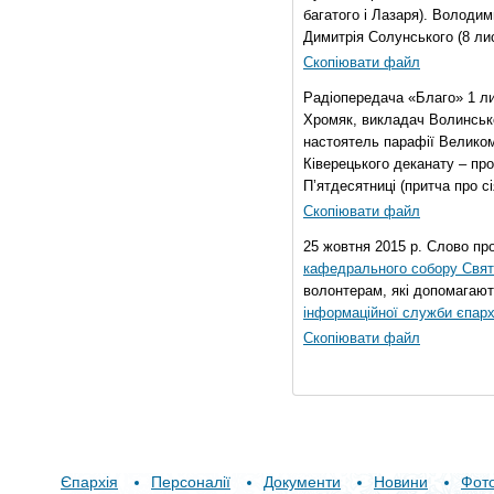
багатого і Лазаря). Володи
Димитрія Солунського (8 ли
Скопіювати файл
Радіопередача «Благо» 1 л
Хромяк, викладач Волинсько
настоятель парафії Велико
Ківерецького деканату – про
П’ятдесятниці (притча про сі
Скопіювати файл
25 жовтня 2015 р. Слово пр
кафедрального собору Свято
волонтерам, які допомагают
інформаційної служби єпарх
Скопіювати файл
Єпархія
Персоналії
Документи
Новини
Фот