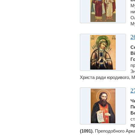
Му
н
Ол
Му
2
С
В
Г
пр
З
Христа ради юродивого, Мо
2
Ч
П
Б
ст
п
(1091).
Преподобного Аркад