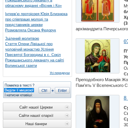
Ч
Рожищанського деканату в
обласному виданні «Вісник і Ко»
Му
бл
Інтерв’ю протоієрея Юрія Близнюка
Х
про співпрацю молоді та
(1
представників церкви
архімандрита Печерського 
Розмовляла Оксана Федорук
Зцілений молитвою
0
Стаття Олени Лівіцької про
чоловічий монастир Успіння
П
Пресвятої Богородиці в с. Сокіл
У
Рожищанського деканату на сайті
П
Волинської газети
Ол
Усі передруки
Єв
Преподобного Макарiя Жов
Пам’ять V Вселенського Со
8
Сайт нашої Церкви
С
С
Сайти нашої єпархії
Єр
Наші банери
30