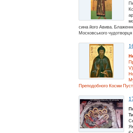
П
К
ар
мо
сина його Авива. Блаженн
Московського чудотворця (
1
Н
Пр
V)
Но
Му
Преподобного Косми Пустел
1
П
Т
Се
Ям
Єк