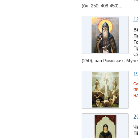
(бл. 250; 408-450)...
1
В
П
Г
П
Св
(250), пап Римських. Муче
1
С
П
Н
2
Ч
П