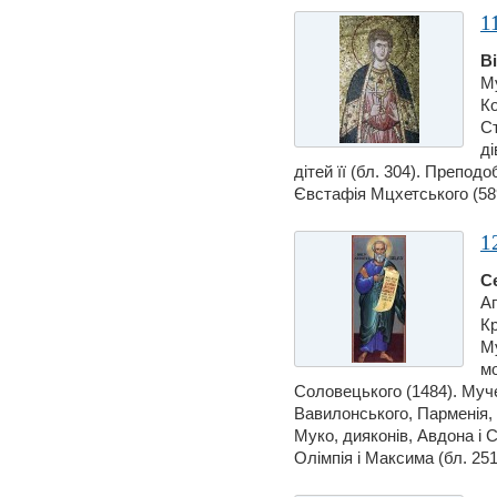
1
В
Му
Ко
Ст
дi
дітей її (бл. 304). Препо
Євстафiя Мцхетського (589,
1
С
Ап
Кр
Му
м
Соловецького (1484). Муче
Вавилонського, Парменiя, 
Муко, дияконiв, Авдона i 
Олiмпiя i Максима (бл. 251)