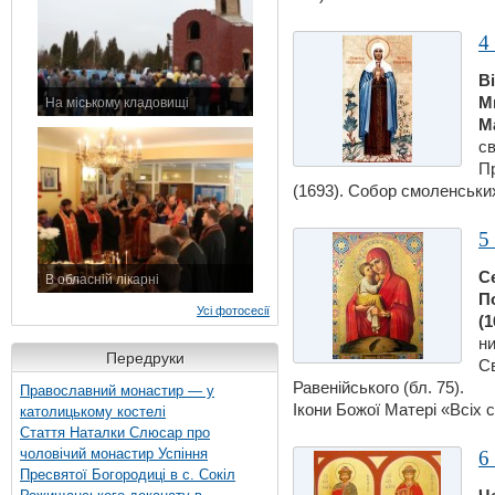
4
В
М
На міському кладовищі
М
7 листопада 2015 р.
с
П
(1693). Собор смоленських
5
С
В обласній лікарні
П
3 листопада 2015 р.
Усі фотосесії
(1
ни
Передруки
С
Равенійського (бл. 75).
Православний монастир — у
Ікони Божої Матерi «Всiх с
католицькому костелі
Стаття Наталки Слюсар про
чоловічий монастир Успіння
6
Пресвятої Богородиці в с. Сокіл