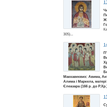
1
Ч
П
Ж
Г
Ка
305)...
1
П
В
Х
В
Б
Маккавеєвих: Авима, Ант
Алима i Маркела, матерi 
Єлеазара (166 р. до Р.Хр.)
1
С