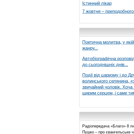
Істинний лікар
7 жовтня – преподобног
Поетична молитва, у які
жанру...
Автобіографічна розпові
до сьогоднішніх днів...
Події від царизму і до Др
волинського селянина, «з
звичайний чоловік. Хоча 
щирим серцем, і саме тим
Радіопередача «Благо» 8 ли
Пушко – про євангельське чи