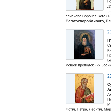
Г
До
З
єпископа Воронезького (1
Багатохворобливого, Печ
2
П
Св
Ки
Г
Бл
мощей преподобних Зосими
2
С
А
А
Пс
Ма
Фотiя, Петра, Леонтiя, Марiї