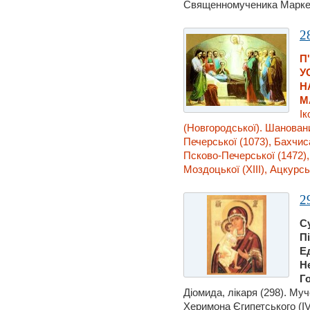
Священномученика Маркела
2
П
У
Н
М
Ік
(Новгородської). Шановани
Печерської (1073), Бахчис
Псково-Печерської (1472),
Моздоцької (XIII), Ацкурськ
2
С
П
Е
Н
Го
Діомида, лiкаря (298). Му
Херимона Єгипетського (IV)