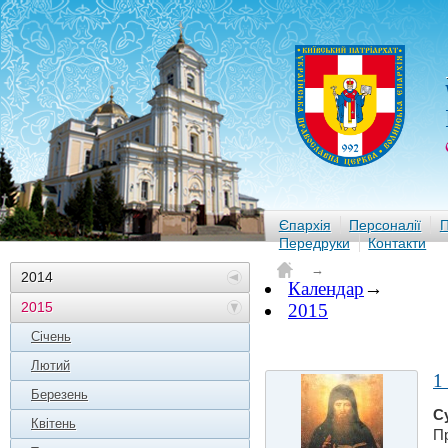
Єпархія
Персоналії
П
Передруки
Контакти
→
2014
Календар
→
2015
2015
Січень
Лютий
1
Березень
С
Квітень
П