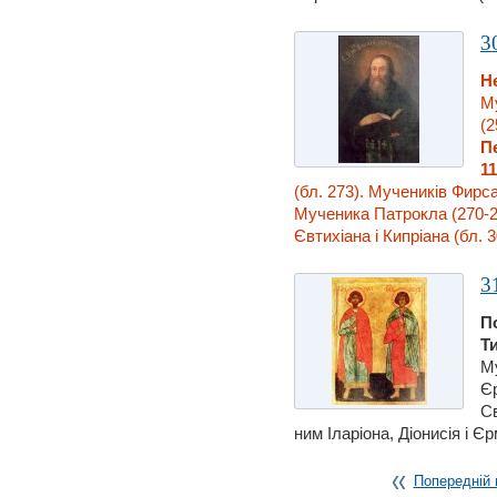
3
Н
М
(2
П
11
(бл. 273). Мучеників Фирса,
Мученика Патрокла (270-2
Євтихiана i Кипрiана (бл. 30
3
П
Т
Му
Єр
Св
ним Іларiона, Діонисiя i Єр
Попередній 