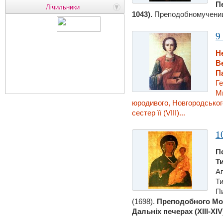
П
Лічильники
1043).
Преподобномучениці
9
Н
В
П
Ге
М
юродивого, Новгородського 
сестер її (VIII)...
1
П
Т
Ап
Ти
П
(1698).
Преподобного Мой
Дальнiх печерах (ХІІІ-ХIV)