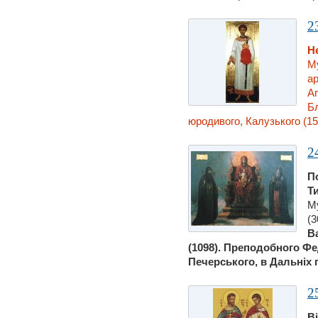
2
Н
Му
ар
Аг
Б
юродивого, Калузького (151
2
П
Т
М
(3
В
(1098). Преподобного Фе
Печерського, в Дальнiх пе
2
В