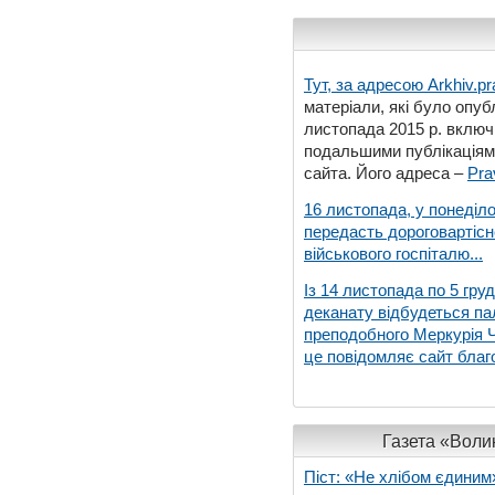
Тут, за адресою
Arkhiv.pr
матеріали, які було опубл
листопада 2015 р. включ
подальшими публікаціями
сайта. Його адреса –
Pra
16 листопада, у понеділо
передасть дороговартіс
військового госпіталю...
Із 14 листопада по 5 гру
деканату відбудеться па
преподобного Меркурія Че
це повідомляє сайт благо
Газета «Волин
Піст: «Не хлібом єдиним