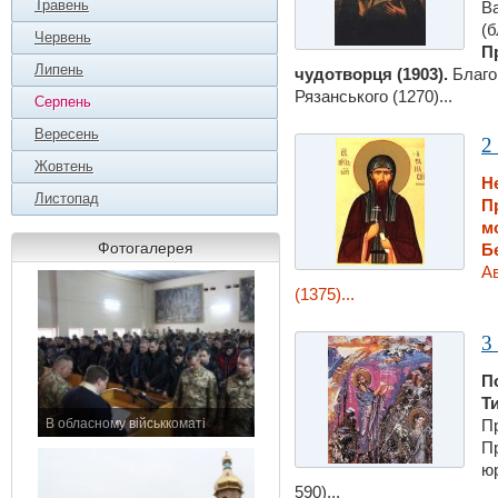
Травень
Ва
(б
Червень
П
Липень
чудотворця (1903).
Благо
Рязанського (1270)...
Серпень
Вересень
2
Жовтень
Н
Листопад
Пр
м
Фотогалерея
Б
А
(1375)...
3
П
Т
В обласному військкоматі
Пр
11 листопада 2015 р.
П
юр
590)...