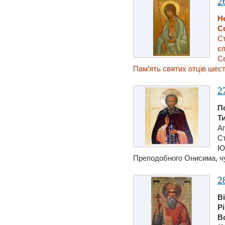
2
Н
С
Ст
єп
Се
Пам’ять святих отців шест
2
П
Т
Ап
С
Юс
Преподобного Онисима, чуд
2
В
Р
В