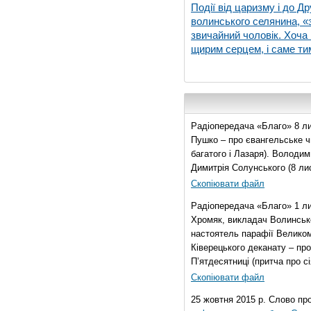
Події від царизму і до Др
волинського селянина, «з
звичайний чоловік. Хоча 
щирим серцем, і саме тим
Радіопередача «Благо» 8 ли
Пушко – про євангельське чи
багатого і Лазаря). Володи
Димитрія Солунського (8 ли
Скопіювати файл
Радіопередача «Благо» 1 л
Хромяк, викладач Волинсько
настоятель парафії Велико
Ківерецького деканату – про
П’ятдесятниці (притча про сі
Скопіювати файл
25 жовтня 2015 р. Слово пр