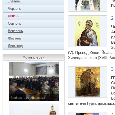
79
Травень
Пе
Червень
Липень
2
Серпень
Ч
Вересень
А
пл
Жовтень
Ва
Листопад
Зо
(V). Преподобного Йоана, 
Фотогалерея
Хилендарського (XVIII, Болг
3
П
С
Па
Во
В обласному військкоматі
Б
11 листопада 2015 р.
святителя Гурiя, архієписк
4