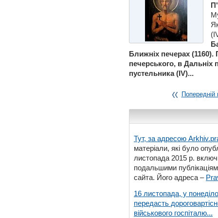
П
Му
Я
(I
Б
Ближнiх печерах (1160).
печерського, в Дальнiх 
пустельника (IV)...
Попередній 
Тут, за адресою
Arkhiv.pr
матеріали, які було опубл
листопада 2015 р. включ
подальшими публікаціями
сайта. Його адреса –
Pra
16 листопада, у понеділо
передасть дороговартіс
військового госпіталю...