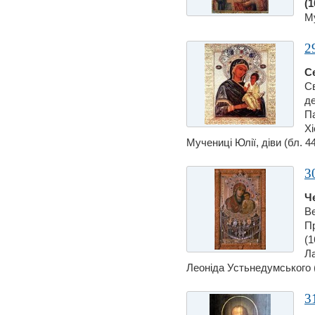
(1
Му
2
С
Св
де
Па
Хі
Мучениці Юлiї, дiви (бл. 44
3
Ч
Ве
П
(
Ла
Леонiда Устьнедумського (
3