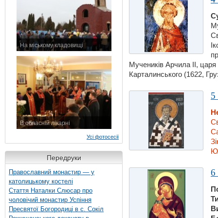
С
Му
С
Ік
На міському кладовищі
пр
7 листопада 2015 р.
Мучеників Арчила ІІ, царя 
Карталинського (1622, Груз.
5
Н
С
В обласній лікарні
Са
3 листопада 2015 р.
Усі фотосесії
Зi
Юл
Передруки
6
Православний монастир — у
католицькому костелі
П
Стаття Наталки Слюсар про
Т
чоловічий монастир Успіння
В
Пресвятої Богородиці в с. Сокіл