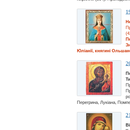
1
Н
П
(4
П
З
Юлiанiї, княгині Ольшанськ
2
П
Т
Пр
Пр
ро
Перегрина, Лукiана, Помпея,
2
В