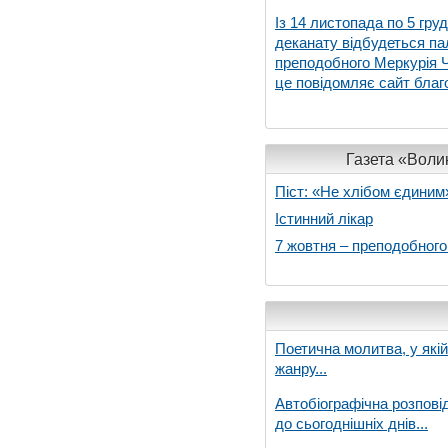
Із 14 листопада по 5 гру
деканату відбудеться па
преподобного Меркурія Че
це повідомляє сайт благо
Газета «Волин
Піст: «Не хлібом єдиним
Істинний лікар
7 жовтня – преподобног
Поетична молитва, у які
жанру...
Автобіографічна розпові
до сьогоднішніх днів...