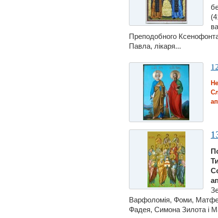
бе
(4
ва
Преподобного Ксенофонта
Павла, лiкаря...
1
Не
Сл
ап
1
П
Т
С
а
Зе
Варфоломія, Фоми, Матфе
Фадея, Симона Зилота i Ма