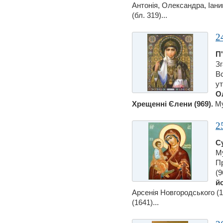
Антонiя, Олександра, Іани
(бл. 319)...
2
П
З
Вс
ут
Ол
Хрещеннi Єлени (969).
Му
2
С
Му
П
(9
йо
Арсенiя Новгородського (
(1641)...