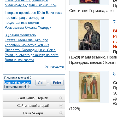
Б
Рожищанського деканату в
обласному виданні «Вісник і Ко»
Пр
Святителя Германа, архієп
Інтерв’ю протоієрея Юрія Близнюка
про співпрацю молоді та
7
представників церкви
Розмовляла Оксана Федорук
В
Зцілений молитвою
Р
Стаття Олени Лівіцької про
п
чоловічий монастир Успіння
Й
Пресвятої Богородиці в с. Сокіл
П
Рожищанського деканату на сайті
(1629) Манявських.
Препо
Волинської газети
Праведних юнаків Якова т
Усі передруки
8
С
Пр
30
Сайт нашої Церкви
Да
Є
Сайти нашої єпархії
(1228)...
Наші банери