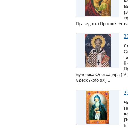
Ка
В
(3
юр
Праведного Прокопiя Устянс
2
С
С
Та
Ки
Пр
мученика Олександра (IV)
Єдесського (ІХ)...
2
Ч
П
н
(1
Вi