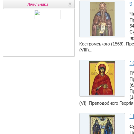
9
Лічильники
Ч
П
54
С
п
Костромського (1569). Пр
(VIII)...
1
П
П
(б
П
(1
(VI). Преподобного Георгiя
1
С
П