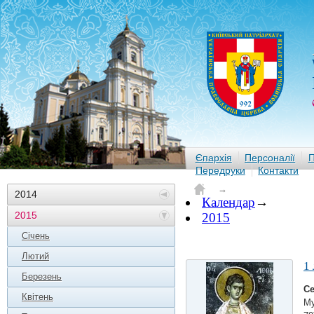
Єпархія
Персоналії
П
Передруки
Контакти
→
2014
Календар
→
2015
2015
Січень
Лютий
1
Березень
С
Квітень
Му