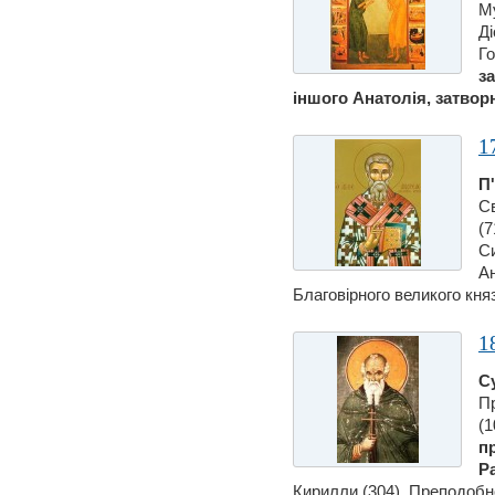
М
Ді
Го
за
iншого Анатолiя, затворни
1
П
Св
(7
С
Ан
Благовірного великого кня
1
С
П
(1
п
Р
Кирилли (304). Преподобно