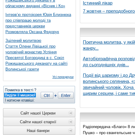
Рожищанського деканату в
Істинний лікар
обласному виданні «Вісник і Ко»
7 жовтня – преподобног
Інтерв’ю протоієрея Юрія Близнюка
про співпрацю молоді та
представників церкви
Розмовляла Оксана Федорук
Зцілений молитвою
Поетична молитва, у які
Стаття Олени Лівіцької про
жанру...
чоловічий монастир Успіння
Пресвятої Богородиці в с. Сокіл
Автобіографічна розпові
Рожищанського деканату на сайті
до сьогоднішніх днів...
Волинської газети
Події від царизму і до Др
Усі передруки
волинського селянина, «з
звичайний чоловік. Хоча 
щирим серцем, і саме тим
Сайт нашої Церкви
Сайти нашої єпархії
Радіопередача «Благо» 8 ли
Наші банери
Пушко – про євангельське чи