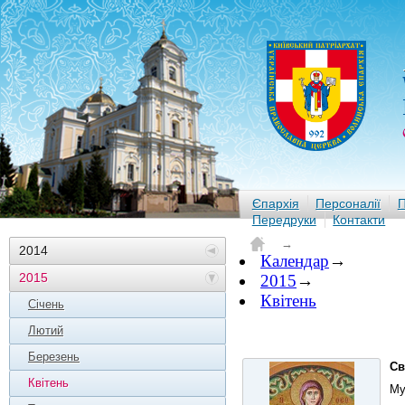
Єпархія
Персоналії
П
Передруки
Контакти
→
2014
Календар
→
2015
2015
→
Квітень
Січень
Лютий
Березень
Св
Квітень
Му