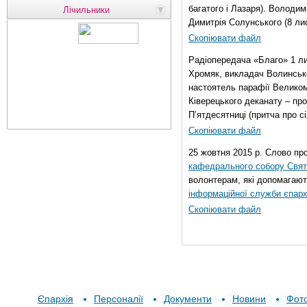
багатого і Лазаря). Володи
Лічильники
Димитрія Солунського (8 ли
Скопіювати файл
Радіопередача «Благо» 1 л
Хромяк, викладач Волинсько
настоятель парафії Велико
Ківерецького деканату – про
П’ятдесятниці (притча про сі
Скопіювати файл
25 жовтня 2015 р. Слово пр
кафедрального собору Свято
волонтерам, які допомагают
інформаційної служби єпарх
Скопіювати файл
Єпархія
Персоналії
Документи
Новини
Фот