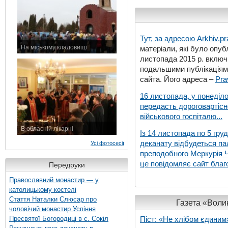
Тут, за адресою
Arkhiv.pr
На міському кладовищі
матеріали, які було опубл
7 листопада 2015 р.
листопада 2015 р. включ
подальшими публікаціями
сайта. Його адреса –
Pra
16 листопада, у понеділо
передасть дороговартіс
військового госпіталю...
В обласній лікарні
Із 14 листопада по 5 гру
3 листопада 2015 р.
деканату відбудеться па
Усі фотосесії
преподобного Меркурія Че
це повідомляє сайт благо
Передруки
Православний монастир — у
католицькому костелі
Стаття Наталки Слюсар про
Газета «Волин
чоловічий монастир Успіння
Пресвятої Богородиці в с. Сокіл
Піст: «Не хлібом єдиним