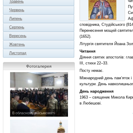
чи
Травень
Пу
Червень
Си
Липень
Аф
сповідника, Студiйського (81
Серпень
Перенесення мощей святителя
Вересень
(1652).
Літургія святителя Йоана Зол
Жовтень
Читання
Листопад
Діяння святих апостолів: глав
ІIІ, стихи 22–33.
Фотогалерея
Посту немає.
Міжнародний день пам’яток і 
культури. День навколишнього
День народження
1963 – священик Микола Кири
в Любешові.
В обласному військкоматі
11 листопада 2015 р.