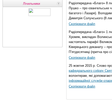
Радіопередача «Благо» 8 ли
Лічильники
Пушко – про євангельське чи
багатого і Лазаря). Володи
Димитрія Солунського (8 ли
Скопіювати файл
Радіопередача «Благо» 1 л
Хромяк, викладач Волинсько
настоятель парафії Велико
Ківерецького деканату – про
П’ятдесятниці (притча про сі
Скопіювати файл
25 жовтня 2015 р. Слово пр
кафедрального собору Свято
волонтерам, які допомагают
інформаційної служби єпарх
Скопіювати файл