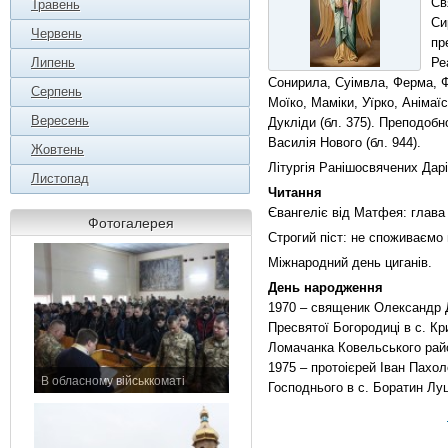
Св
Травень
Си
Червень
пр
Липень
Ре
Сонирила, Суімвла, Ферма, Ф
Серпень
Моїко, Маміки, Уїрко, Анімаїс
Вересень
Дукліди (бл. 375). Преподобн
Василія Нового (бл. 944).
Жовтень
Літургія Ранішосвячених Дарі
Листопад
Читання
Євангеліє від Матфея: глава
Фотогалерея
Строгий піст: не споживаємо м
Міжнародний день циганів.
День народження
1970 – священик Олександр 
Пресвятої Богородиці в с. Кр
Ломачанка Ковельського рай
1975 – протоієрей Іван Пахо
В обласному військкоматі
Господнього в с. Боратин Лу
11 листопада 2015 р.