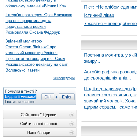
Рожищанського деканату в
обласному виданні «Вісник і Ко»
Піст: «Не хлібом єдиним
Інтерв’ю протоієрея Юрія Близнюка
Істинний лікар
про співпрацю молоді та
7 жовтня – преподобног
представників церкви
Розмовляла Оксана Федорук
Зцілений молитвою
Стаття Олени Лівіцької про
чоловічий монастир Успіння
Поетична молитва, у які
Пресвятої Богородиці в с. Сокіл
жанру...
Рожищанського деканату на сайті
Волинської газети
Автобіографічна розпові
до сьогоднішніх днів...
Усі передруки
Події від царизму і до Др
волинського селянина, «з
звичайний чоловік. Хоча 
щирим серцем, і саме тим
Сайт нашої Церкви
Сайти нашої єпархії
Наші банери