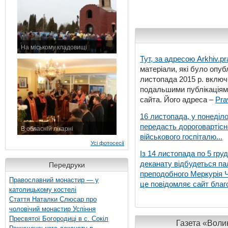
На міському кладовищі
7 листопада 2015 р.
Тут, за адресою
Arkhiv.pr
матеріали, які було опубл
листопада 2015 р. включ
подальшими публікаціями
сайта. Його адреса –
Pra
16 листопада, у понеділо
передасть дороговартіс
В обласній лікарні
військового госпіталю...
3 листопада 2015 р.
Усі фотосесії
Із 14 листопада по 5 гру
деканату відбудеться па
Передруки
преподобного Меркурія Че
Православний монастир — у
це повідомляє сайт благо
католицькому костелі
Стаття Наталки Слюсар про
чоловічий монастир Успіння
Пресвятої Богородиці в с. Сокіл
Газета «Волин