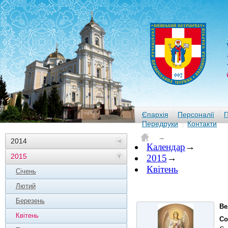
Єпархія
Персоналії
П
Передруки
Контакти
→
2014
Календар
→
2015
2015
→
Квітень
Січень
Лютий
Березень
Ве
Квітень
Со