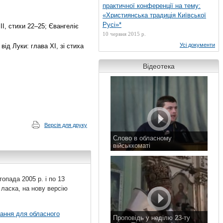
практичної конференції на тему:
«Християнська традиція Київської
Русі»*
ІІ, стихи 22–25; Євангеліє
10 червня 2015 р.
Усі документи
від Луки: глава ХI, зі стиха
Відеотека
Версія для друку
Слово в обласному
військкоматі
11 листопада 2015 р.
топада 2005 р. і по 13
 ласка, на нову версію
вання для обласного
Проповідь у неділю 23-ту