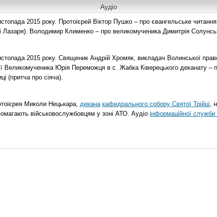
Аудіо
топада 2015 року. Протоієрей Віктор Пушко – про євангельське читання н
о і Лазаря). Володимир Клименко – про великомученика Димитрія Солунськ
стопада 2015 року. Священик Андрій Хромяк, викладач Волинської прав
ії Великомученика Юрія Переможця в с. Жабка Ківерецького деканату – 
ці (притча про сіяча).
отоієрея Миколи Нецькара,
декана
кафедрального собору Святої Трійці
, 
помагають військовослужбовцям у зоні АТО. Аудіо
інформаційної служби 