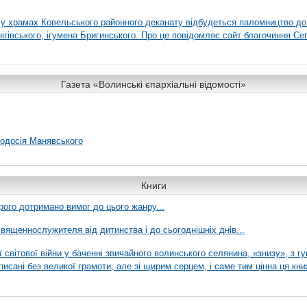
я у храмах Ковельського районного деканату відбудеться паломництво до
гівського, ігумена Бригинського. Про це повідомляє сайт благочиння Сer
Газета «Волинські єпархіальні відомості»
еодосія Манявського
Книги
рого дотримано вимог до цього жанру...
вященнослужителя від дитинства і до сьогоднішніх днів...
ї світової війни у баченні звичайного волинського селянина, «знизу», з г
писані без великої грамоти, але зі щирим серцем, і саме тим цінна ця кни