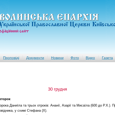
ВОЛИНСЬКА ЄПАРХIЯ
Української Православної Церкви Київськ
офiцiйний сайт
Проповіді
Документи
Новини
Фото
Відео
Газета
30 грудня
второк
орока Даниїла та трьох отрокiв: Ананiї, Азарiї та Мисаїла (600 до Р.Х.).
овідника, у схимi Стефана (Х).