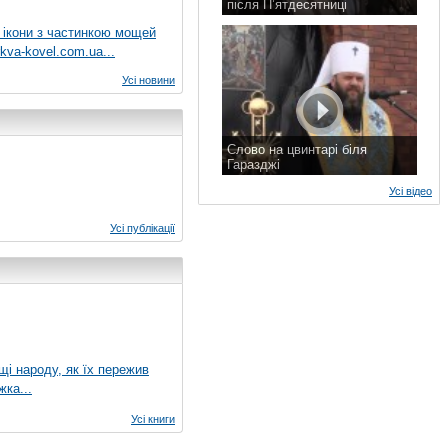
після П’ятдесятниці
8 листопада 2015 р.
 ікони з частинкою мощей
kva-kovel.com.ua...
Усі новини
Слово на цвинтарі біля
Гаразджі
7 листопада 2015 р.
Усі відео
Усі публікації
ущі народу, як їх пережив
жка...
Усі книги