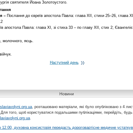
тургія святителя Йоана Золотоустого.
тання
я –
Послання до євреїв апостола Павла: глава ХІІ, стихи 25–26, глава ХІ
12
 апостола Павла: глава ХІ, зі стиха 33 – по главу ХІІ, стих 2; Євангеліє 
, молочного, яєць.
ійчук.
Наступний день
Новини
slaviavolyni.org.ua
, розташовано матеріали, які було опубліковано з 4 лис
 Для того, щоб користуватися подальшими публікаціями, перейдіть, будь
laviavolyni.org.ua
.
 о 12.00, духовна консисторія передасть дороговартісне медичне устатку