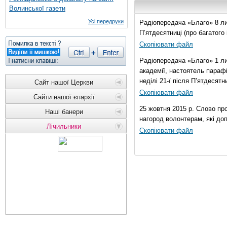
Волинської газети
Усі передруки
Радіопередача «Благо» 8 лис
П’ятдесятниці (про багатог
Скопіювати файл
Радіопередача «Благо» 1 ли
академії, настоятель параф
неділі 21-ї після П’ятдесятни
Сайт нашої Церкви
Скопіювати файл
Сайти нашої єпархії
25 жовтня 2015 р. Слово пр
Наші банери
нагород волонтерам, які до
Лічильники
Скопіювати файл