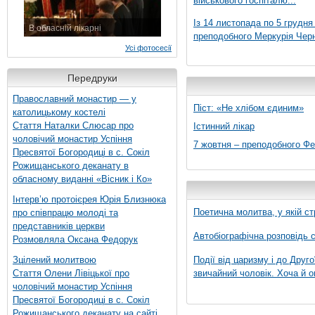
військового госпіталю...
Із 14 листопада по 5 грудн
В обласній лікарні
преподобного Меркурія Черні
3 листопада 2015 р.
Усі фотосесії
Передруки
Православний монастир — у
Піст: «Не хлібом єдиним»
католицькому костелі
Стаття Наталки Слюсар про
Істинний лікар
чоловічий монастир Успіння
7 жовтня – преподобного Ф
Пресвятої Богородиці в с. Сокіл
Рожищанського деканату в
обласному виданні «Вісник і Ко»
Інтерв’ю протоієрея Юрія Близнюка
Поетична молитва, у якій ст
про співпрацю молоді та
представників церкви
Автобіографічна розповідь с
Розмовляла Оксана Федорук
Зцілений молитвою
Події від царизму і до Друго
Стаття Олени Лівіцької про
звичайний чоловік. Хоча й о
чоловічий монастир Успіння
Пресвятої Богородиці в с. Сокіл
Рожищанського деканату на сайті