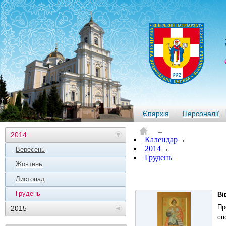
Єпархія
Персоналії
→
2014
Календар
→
2014
→
Вересень
Грудень
Жовтень
Листопад
Грудень
Ві
Пр
2015
сп