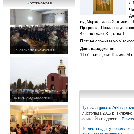
Лі
Фотогалерея
Чи
Дн
від Марка: глава Х, стихи 2–
Пророка
– Послання до євреїв
47 – по главу ХІI, стих 1.
Піст: не споживаємо м’ясного
День народження
В обласному військкоматі
1977 – священик Василь Матв
11 листопада 2015 р.
На міському кладовищі
7 листопада 2015 р.
Тут, за адресою
Arkhiv.pravo
листопада 2015 р. включно.
сайта. Його адреса –
Pravos
16 листопада, у понеділок,