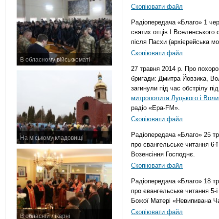
Скопіювати файл
Радіопередача «Благо» 1 чер
святих отців І Вселенського 
після Пасхи (архієрейська м
Скопіювати файл
В обласному військкоматі
27 травня 2014 р. Про похоро
11 листопада 2015 р.
бригади: Дмитра Йовзика, Во
загинули під час обстрілу п
митрополита Луцького і Воли
радіо «Ера-FM».
Скопіювати файл
Радіопередача «Благо» 25 тр
На міському кладовищі
про євангельське читання 6-ї 
7 листопада 2015 р.
Возенсіння Господнє.
Скопіювати файл
Радіопередача «Благо» 18 тр
про євангельське читання 5-ї 
Божої Матері «Невипивана Ча
Скопіювати файл
В обласній лікарні