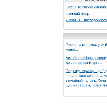
Піст: «Не хлібом єдиним
Істинний лікар
7 жовтня – преподобног
Поетична молитва, у які
жанру...
Автобіографічна розпові
до сьогоднішніх днів...
Події від царизму і до Др
волинського селянина, «з
звичайний чоловік. Хоча 
щирим серцем, і саме тим