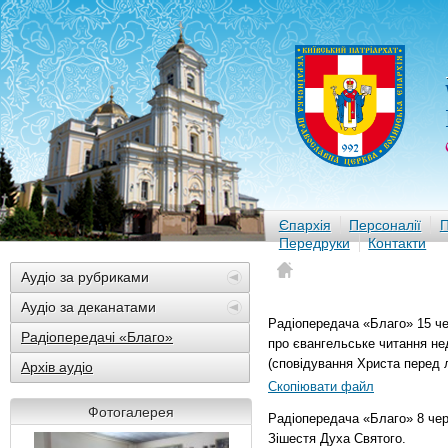
Єпархія
Персоналії
П
Передруки
Контакти
Аудіо за рубриками
Аудіо за деканатами
Радіопередача «Благо» 15 че
Радіопередачі «Благо»
про євангельське читання неді
(сповідування Христа перед 
Архів аудіо
Скопіювати файл
Фотогалерея
Радіопередача «Благо» 8 чер
Зішестя Духа Святого.