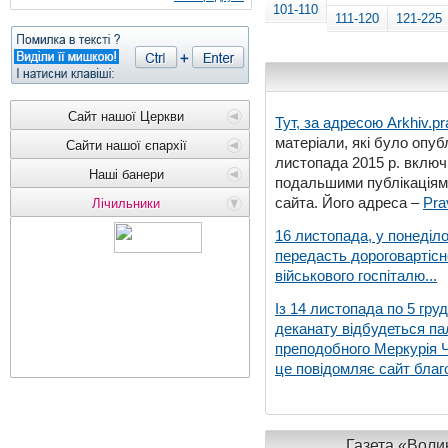
101-110
111-120
121-225
Сайт нашої Церкви
Тут, за адресою
Arkhiv.pr
матеріали, які було опубл
Сайти нашої єпархії
листопада 2015 р. включ
Наші банери
подальшими публікаціями
сайта. Його адреса –
Pra
Лічильники
16 листопада, у понеділо
передасть дороговартіс
військового госпіталю...
Із 14 листопада по 5 гру
деканату відбудеться па
преподобного Меркурія Че
це повідомляє сайт благо
Газета «Волин