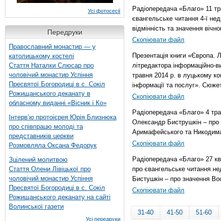
3 листопада 2015 р.
Радіопередача «Благо» 11 тр
Усі фотосесії
євангельське читання 4-ї нед
відмінність та значення вічно
Передруки
Скопіювати файл
Православний монастир — у
Презентація книги «Європа. Л
католицькому костелі
Стаття Наталки Слюсар про
літредактора інформаційно-ви
чоловічий монастир Успіння
травня 2014 р. в луцькому к
Пресвятої Богородиці в с. Сокіл
інформації та послуг». Сюже
Рожищанського деканату в
Скопіювати файл
обласному виданні «Вісник і Ко»
Радіопередача «Благо» 4 тра
Інтерв’ю протоієрея Юрія Близнюка
Олександр Биструшкін – про
про співпрацю молоді та
Аримафейського та Никодим
представників церкви
Скопіювати файл
Розмовляла Оксана Федорук
Радіопередача «Благо» 27 кві
Зцілений молитвою
Стаття Олени Лівіцької про
про євангельське читання не
чоловічий монастир Успіння
Бистушкін – про значення Во
Пресвятої Богородиці в с. Сокіл
Скопіювати файл
Рожищанського деканату на сайті
Волинської газети
31-40
41-50
51-60
Усі передруки