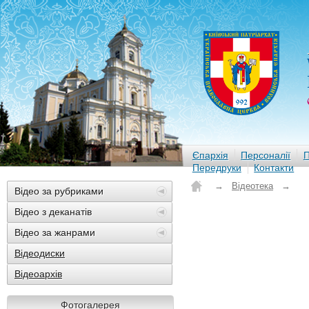
Єпархія
Персоналії
П
Передруки
Контакти
→
Відеотека
→
Відео за рубриками
Відео з деканатів
Відео за жанрами
Відеодиски
Відеоархів
Фотогалерея