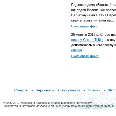
Радіопередача «Благо» 1 л
викладач Волинської правос
Великомученика Юрія Перем
євангельське читання неділі 
Скопіювати файл
25 жовтня 2015 р. Слово пр
собору Святої Трійці
, на вр
допомагають військовослуж
єпархії
.
Скопіювати файл
Єпархія
Персоналії
Документи
Новини
Фот
© 2005–2012 Управління Волинської єпархії Київського Патріархату
Використання матеріалів дозволено лише за умови посилання (для інтернет-видань 