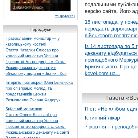
подальшими публікаці
В обласній лікарні
версію сайта. Його а
3 листопада 2015 р.
Усі фотосесії
16 листопада, у понед
передасть дороговарт
Передруки
військового госпіталю.
Православний монастир — у
католицькому костелі
Із 14 листопада по 5 
Стаття Наталки Слюсар про
деканату відбудеться
чоловічий монастир Успіння
преподобного Меркурія
Пресвятої Богородиці в с. Сокіл
Бригинського. Про це
Рожищанського деканату в
kovel.com.ua...
обласному виданні «Вісник і Ко»
Інтерв’ю протоієрея Юрія Близнюка
про співпрацю молоді та
представників церкви
Газета «Вол
Розмовляла Оксана Федорук
Піст: «Не хлібом єди
Зцілений молитвою
Стаття Олени Лівіцької про
Істинний лікар
чоловічий монастир Успіння
7 жовтня – преподобн
Пресвятої Богородиці в с. Сокіл
Рожищанського деканату на сайті