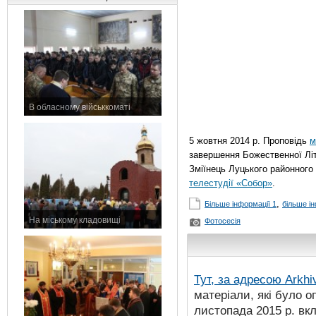
В обласному військкоматі
11 листопада 2015 р.
5 жовтня 2014 р. Проповідь
м
завершення Божественної Літу
Зміїнець Луцького районного
телестудії «Собор»
.
,
Більше інформації 1
більше ін
На міському кладовищі
Фотосесія
7 листопада 2015 р.
Тут, за адресою
Arkhi
матеріали, які було о
листопада 2015 р. вк