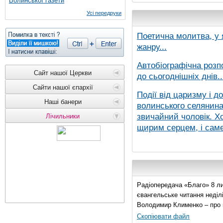
Волинської газети
Усі передруки
Поетична молитва, у 
жанру...
Автобіографічна розп
Сайт нашої Церкви
до сьогоднішніх днів..
Сайти нашої єпархії
Події від царизму і д
Наші банери
волинського селянина,
звичайний чоловік. Хо
Лічильники
щирим серцем, і саме 
Радіопередача «Благо» 8 ли
євангельське читання неділі 
Володимир Клименко – про 
Скопіювати файл