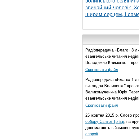
волинського селянина,
звичайний чоловік. Хо
щирим серцем, і саме 
Радіопередача «Благо» 8 ли
євангельське читання неділі 
Володимир Клименко – про 
Скопіювати файл
Радіопередача «Благо» 1 л
викладач Волинської правос
Великомученика Юрія Перем
євангельське читання неділі 
Скопіювати файл
25 жовтня 2015 р. Слово пр
собору Святої Трійці
, на вр
допомагають військовослуж
єпархії
.