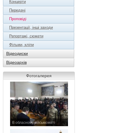
Концерти
Передачі
Проповіді
Презентації, інші заходи
Репортажі, сюжети
Фільми, кліпи
Відеодиски
Відеоархів
Фотогалерея
В обласному військкоматі
11 листопада 2015 р.