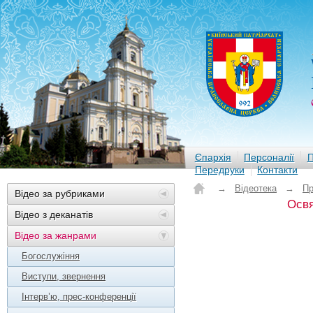
Єпархія
Персоналії
П
Передруки
Контакти
→
Відеотека
→
Пр
Відео за рубриками
Освя
Відео з деканатів
Відео за жанрами
Богослужіння
Виступи, звернення
Інтерв’ю, прес-конференції