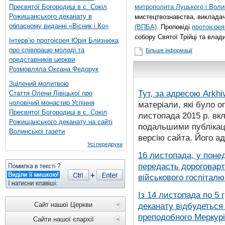
Пресвятої Богородиці в с. Сокіл
митрополита Луцького і Воли
Рожищанського деканату в
мистецтвознавства, виклада
обласному виданні «Вісник і Ко»
(ВПБА)
. Проповіді
протоієре
собору Святої Трійці та вла
Інтерв’ю протоієрея Юрія Близнюка
про співпрацю молоді та
Більше інформації
представників церкви
Розмовляла Оксана Федорук
Зцілений молитвою
Тут, за адресою
Arkhi
Стаття Олени Лівіцької про
чоловічий монастир Успіння
матеріали, які було о
Пресвятої Богородиці в с. Сокіл
листопада 2015 р. вк
Рожищанського деканату на сайті
подальшими публікаці
Волинської газети
версію сайта. Його а
Усі передруки
16 листопада, у понед
передасть дороговарт
військового госпіталю.
Із 14 листопада по 5 
Сайт нашої Церкви
деканату відбудеться
преподобного Меркурія
Сайти нашої єпархії