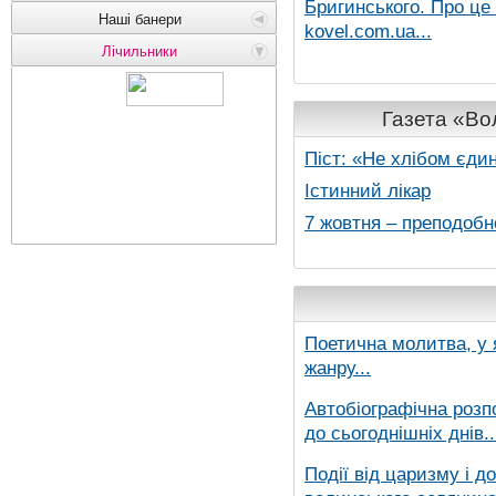
Бригинського. Про це
Наші банери
kovel.com.ua...
Лічильники
Газета «Вол
Піст: «Не хлібом єди
Істинний лікар
7 жовтня – преподобн
Поетична молитва, у 
жанру...
Автобіографічна розп
до сьогоднішніх днів..
Події від царизму і д