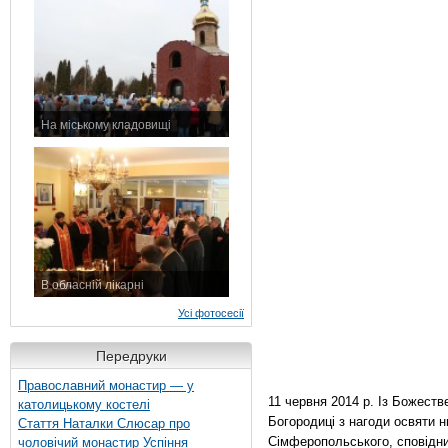
На міському кладовищі
7 листопада 2015 р.
В обласній лікарні
3 листопада 2015 р.
Усі фотосесії
Передруки
Православний монастир — у
11 червня 2014 р. Із Божестве
католицькому костелі
Богородиці з нагоди освяти 
Стаття Наталки Слюсар про
Сімферопольського, сповідн
чоловічий монастир Успіння