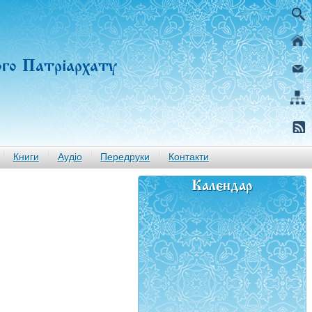
ого Патріархату
Книги
Аудіо
Передруки
Контакти
Календар