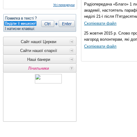
Радіопередача «Благо» 1 ли
Усі передруки
академії, настоятель параф
неділі 21-ї після П’ятдесятни
Скопіювати файл
25 жовтня 2015 р. Слово пр
нагород волонтерам, які до
Сайт нашої Церкви
Скопіювати файл
Сайти нашої єпархії
Наші банери
Лічильники