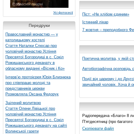
В обласній лікарні
3 листопада 2015 р.
Усі фотосесії
Піст: «Не хлібом єдиним»
Істинний лікар
Передруки
7 жовтня – преподобного Ф
Православний монастир — у
католицькому костелі
Стаття Наталки Слюсар про
чоловічий монастир Успіння
Пресвятої Богородиці в с. Сокіл
Поетична молитва, у якій ст
Рожищанського деканату в
обласному виданні «Вісник і Ко»
Автобіографічна розповідь с
Інтерв’ю протоієрея Юрія Близнюка
Події від царизму і до Друго
про співпрацю молоді та
звичайний чоловік. Хоча й о
представників церкви
Розмовляла Оксана Федорук
Зцілений молитвою
Стаття Олени Лівіцької про
чоловічий монастир Успіння
Радіопередача «Благо» 8 лис
Пресвятої Богородиці в с. Сокіл
П’ятдесятниці (про багатог
Рожищанського деканату на сайті
Скопіювати файл
Волинської газети