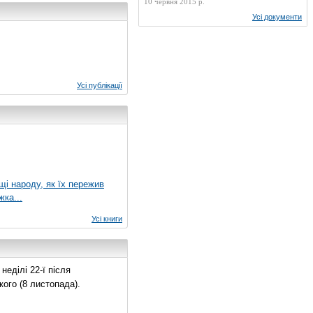
10 червня 2015 р.
Усі документи
Усі публікації
ущі народу, як їх пережив
жка...
Усі книги
еділі 22-ї після
ого (8 листопада).