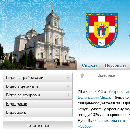
Єпархія
Персоналії
→
Відеотека
→
Відео за рубриками
Відео з деканатів
28 липня 2013 р.
Митрополит 
Відео за жанрами
Волинський Михаїл
, близько
священнослужителів та мирян
Відеодиски
беруть участь у хресному ход
Відеоархів
нагоди 1025-ліття хрещення 
Русі. Відео
єпархіальної теле
Фотогалерея
«Собор»
.