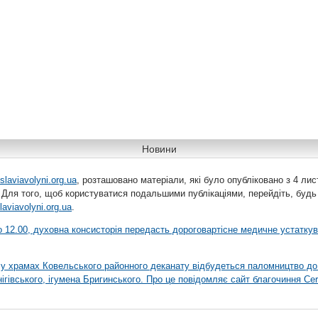
Новини
slaviavolyni.org.ua
, розташовано матеріали, які було опубліковано з 4 лис
 Для того, щоб користуватися подальшими публікаціями, перейдіть, будь
laviavolyni.org.ua
.
 о 12.00, духовна консисторія передасть дороговартісне медичне устатку
я у храмах Ковельського районного деканату відбудеться паломництво до
гівського, ігумена Бригинського. Про це повідомляє сайт благочиння Сer