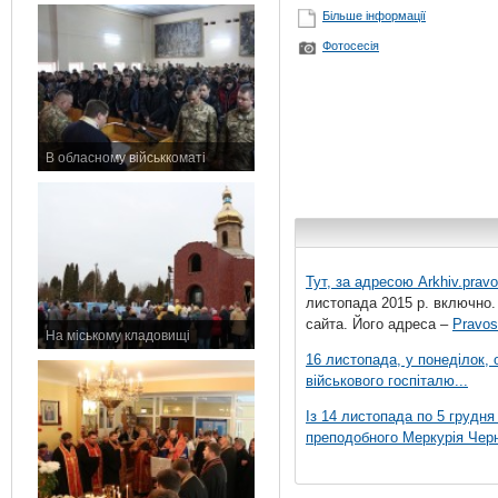
Більше інформації
Фотосесія
В обласному військкоматі
11 листопада 2015 р.
Тут, за адресою
Arkhiv.pravo
листопада 2015 р. включно.
сайта. Його адреса –
Pravos
На міському кладовищі
7 листопада 2015 р.
16 листопада, у понеділок,
військового госпіталю...
Із 14 листопада по 5 грудн
преподобного Меркурія Черні