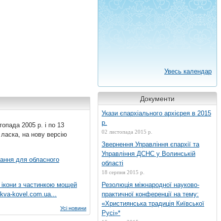
Увесь календар
Документи
Укази єпархіального архієрея в 2015
р.
топада 2005 р. і по 13
02 листопада 2015 р.
 ласка, на нову версію
Звернення Управління єпархії та
Управління ДСНС у Волинській
вання для обласного
області
18 серпня 2015 р.
 ікони з частинкою мощей
Резолюція міжнародної науково-
kva-kovel.com.ua...
практичної конференції на тему:
«Християнська традиція Київської
Усі новини
Русі»*