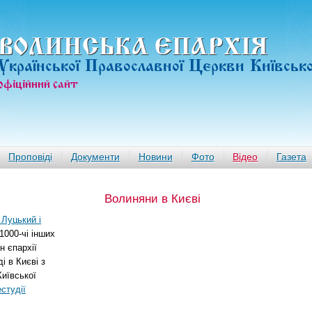
ВОЛИНСЬКА ЄПАРХIЯ
Української Православної Церкви Київськ
офiцiйний сайт
Проповіді
Документи
Новини
Фото
Відео
Газета
Волиняни в Києві
Луцький і
 1000-чі інших
 єпархії
і в Києві з
Київської
студії