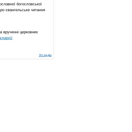
ославної богословської
про євангельське читання
на врученні церковних
єпархії
.
Усі аудіо