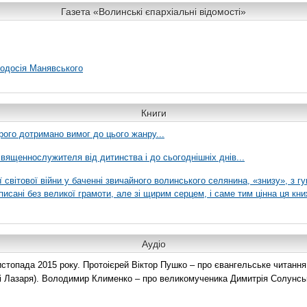
Газета «Волинські єпархіальні відомості»
еодосія Манявського
Книги
рого дотримано вимог до цього жанру...
вященнослужителя від дитинства і до сьогоднішніх днів...
ї світової війни у баченні звичайного волинського селянина, «знизу», з г
писані без великої грамоти, але зі щирим серцем, і саме тим цінна ця кни
Аудіо
топада 2015 року. Протоієрей Віктор Пушко – про євангельське читання н
о і Лазаря). Володимир Клименко – про великомученика Димитрія Солунськ