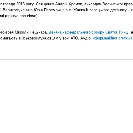
стопада 2015 року. Священик Андрій Хромяк, викладач Волинської прав
ії Великомученика Юрія Переможця в с. Жабка Ківерецького деканату – 
ці (притча про сіяча).
отоієрея Миколи Нецькара,
декана
кафедрального собору Святої Трійці
, 
помагають військовослужбовцям у зоні АТО. Аудіо
інформаційної служби 