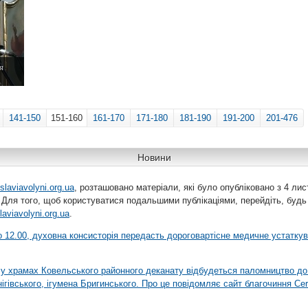
я
141-150
151-160
161-170
171-180
181-190
191-200
201-476
Новини
slaviavolyni.org.ua
, розташовано матеріали, які було опубліковано з 4 лис
 Для того, щоб користуватися подальшими публікаціями, перейдіть, будь
laviavolyni.org.ua
.
 о 12.00, духовна консисторія передасть дороговартісне медичне устатку
я у храмах Ковельського районного деканату відбудеться паломництво до
гівського, ігумена Бригинського. Про це повідомляє сайт благочиння Сer