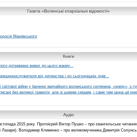
Газета «Волинські єпархіальні відомості»
еодосія Манявського
Книги
рого дотримано вимог до цього жанру...
вященнослужителя від дитинства і до сьогоднішніх днів...
ї світової війни у баченні звичайного волинського селянина, «знизу», з г
писані без великої грамоти, але зі щирим серцем, і саме тим цінна ця кни
Аудіо
топада 2015 року. Протоієрей Віктор Пушко – про євангельське читання н
о і Лазаря). Володимир Клименко – про великомученика Димитрія Солунськ