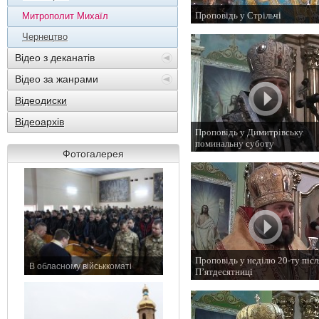
Проповідь у Стрільчі
Митрополит Михаїл
4 листопада 2014 р.
Чернецтво
Відео з деканатів
Відео за жанрами
Відеодиски
Відеоархів
Проповідь у Димитрівську
поминальну суботу
Фотогалерея
1 листопада 2014 р.
Проповідь у неділю 20-ту післ
В обласному військкоматі
П’ятдесятниці
11 листопада 2015 р.
26 жовтня 2014 р.