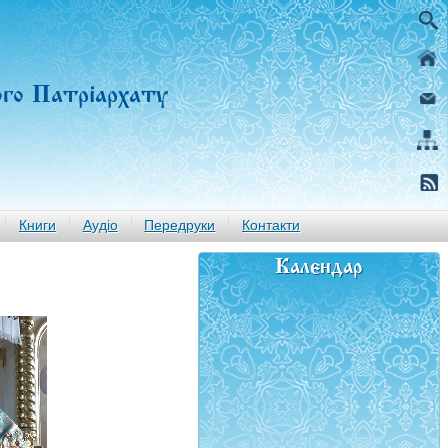
ого Патріархату
Книги
Аудіо
Передруки
Контакти
Календар