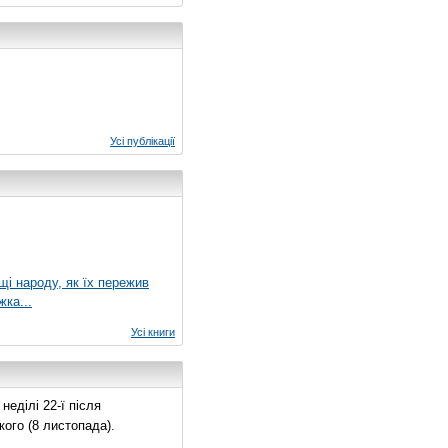
Усі публікації
ущі народу, як їх пережив
жка...
Усі книги
еділі 22-ї після
ого (8 листопада).