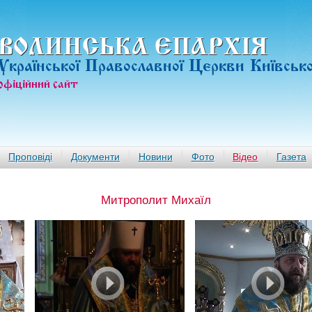
ВОЛИНСЬКА ЄПАРХIЯ
Української Православної Церкви Київськ
офiцiйний сайт
Проповіді
Документи
Новини
Фото
Відео
Газета
Митрополит Михаїл