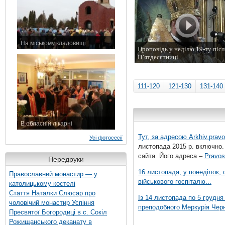
На міському кладовищі
Проповідь у неділю 19-ту післ
7 листопада 2015 р.
П’ятдесятниці
19 жовтня 2014 р.
111-120
121-130
131-140
В обласній лікарні
3 листопада 2015 р.
Тут, за адресою
Arkhiv.pravo
Усі фотосесії
листопада 2015 р. включно.
сайта. Його адреса –
Pravos
Передруки
16 листопада, у понеділок,
Православний монастир — у
військового госпіталю...
католицькому костелі
Стаття Наталки Слюсар про
Із 14 листопада по 5 грудн
чоловічий монастир Успіння
преподобного Меркурія Черні
Пресвятої Богородиці в с. Сокіл
Рожищанського деканату в