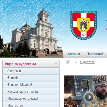
Єпархія
Персоналії
→
Відеотека
Відео за рубриками
Академія
Єпархія
Єпископ Матфей
Капеланська служба
Мирянські організації
Мистецтво