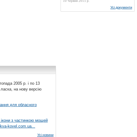
10 червня 2015 р.
Усі документи
топада 2005 р. і по 13
 ласка, на нову версію
вання для обласного
 ікони з частинкою мощей
kva-kovel.com.ua...
Усі новини