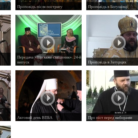
Проповідь після постригу
Проповідь в Богушівці
3 листопада 2014 р.
2 листопада 2014 р.
Передача «Що каже священик». 24-й
випуск
Проповідь в Затурцях
31 жовтня 2014 р.
27 жовтня 2014 р.
я
Актовий день ВПБА
Про піст перед виборами
23 жовтня 2014 р.
20 жовтня 2014 р.