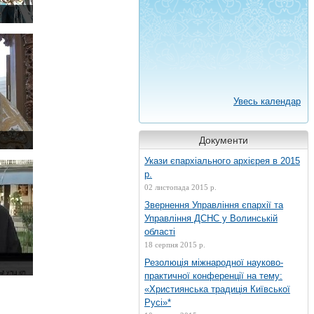
Увесь календар
Документи
Укази єпархіального архієрея в 2015
р.
02 листопада 2015 р.
Звернення Управління єпархії та
Управління ДСНС у Волинській
області
18 серпня 2015 р.
Резолюція міжнародної науково-
практичної конференції на тему:
«Християнська традиція Київської
Русі»*