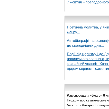
7 жовтня – преподобног
Поетична молитва, у які
жанру...
Автобіографічна розпові
до сьогоднішніх днів...
Події від царизму і до Др
волинського селянина, «з
звичайний чоловік. Хоча 
щирим серцем, і саме тим
Радіопередача «Благо» 8 ли
Пушко – про євангельське чи
багатого і Лазаря). Володи