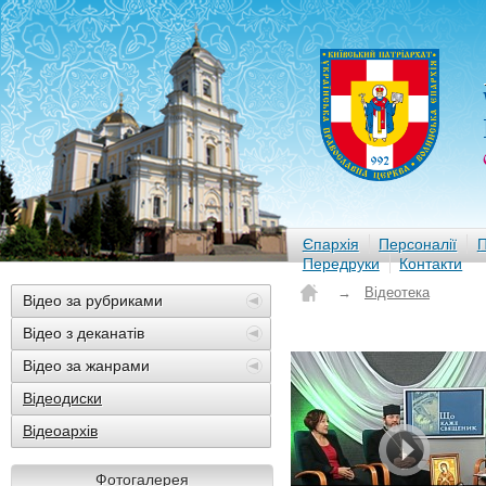
Єпархія
Персоналії
П
Передруки
Контакти
→
Відеотека
Відео за рубриками
Відео з деканатів
Відео за жанрами
Відеодиски
Відеоархів
Фотогалерея