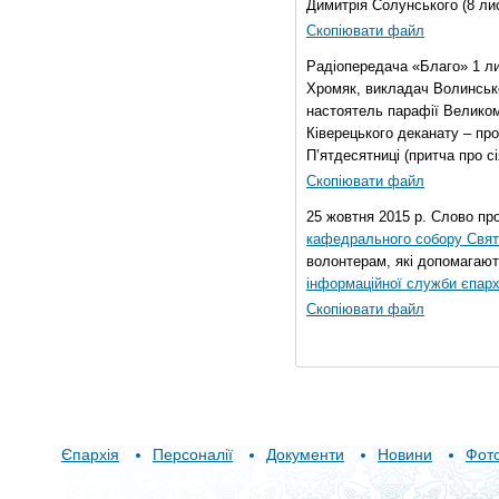
Димитрія Солунського (8 ли
Скопіювати файл
Радіопередача «Благо» 1 л
Хромяк, викладач Волинсько
настоятель парафії Велико
Ківерецького деканату – про
П’ятдесятниці (притча про сі
Скопіювати файл
25 жовтня 2015 р. Слово пр
кафедрального собору Свято
волонтерам, які допомагают
інформаційної служби єпарх
Скопіювати файл
Єпархія
Персоналії
Документи
Новини
Фот