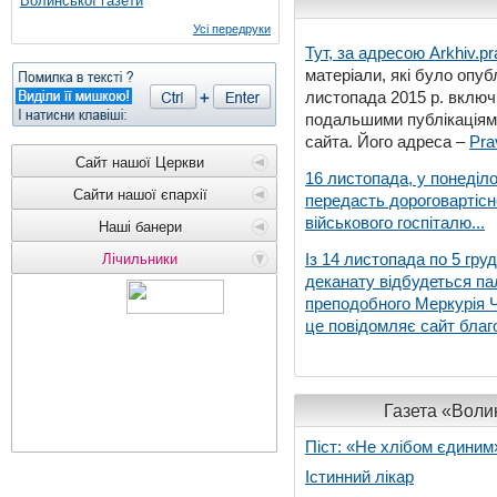
Волинської газети
Усі передруки
Тут, за адресою
Arkhiv.pr
матеріали, які було опубл
листопада 2015 р. включ
подальшими публікаціями
сайта. Його адреса –
Pra
Сайт нашої Церкви
16 листопада, у понеділо
Сайти нашої єпархії
передасть дороговартіс
військового госпіталю...
Наші банери
Із 14 листопада по 5 гру
Лічильники
деканату відбудеться па
преподобного Меркурія Че
це повідомляє сайт благо
Газета «Волин
Піст: «Не хлібом єдиним
Істинний лікар