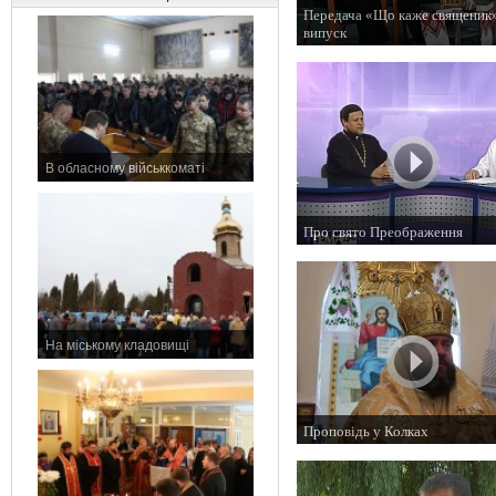
Передача «Що каже священик»
випуск
21 серпня 2015 р.
В обласному військкоматі
11 листопада 2015 р.
Про свято Преображення
19 серпня 2015 р.
На міському кладовищі
7 листопада 2015 р.
Проповідь у Колках
16 серпня 2015 р.