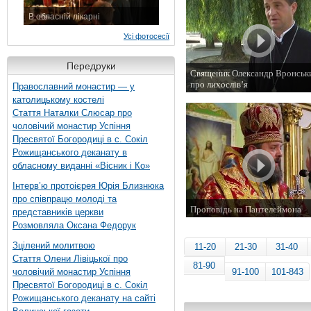
В обласній лікарні
3 листопада 2015 р.
Усі фотосесії
Передруки
Священик Олександр Вронсь
про лихослів’я
Православний монастир — у
14 серпня 2015 р.
католицькому костелі
Стаття Наталки Слюсар про
чоловічий монастир Успіння
Пресвятої Богородиці в с. Сокіл
Рожищанського деканату в
обласному виданні «Вісник і Ко»
Інтерв’ю протоієрея Юрія Близнюка
про співпрацю молоді та
Проповідь на Пантелеймона
представників церкви
9 серпня 2015 р.
Розмовляла Оксана Федорук
Зцілений молитвою
11-20
21-30
31-40
Стаття Олени Лівіцької про
81-90
чоловічий монастир Успіння
91-100
101-843
Пресвятої Богородиці в с. Сокіл
Рожищанського деканату на сайті