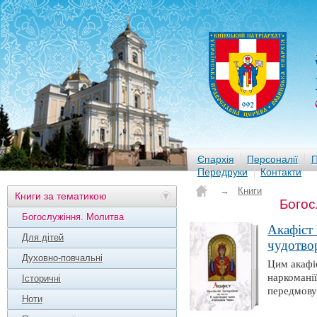
Єпархія
Персоналії
П
Передруки
Контакти
→
Книги
Книги за тематикою
Богос
Богослужіння. Молитва
Акафіст 
Для дітей
чудотво
Духовно-повчальні
Цим акафіс
наркоманії
Історичні
передмову
Ноти