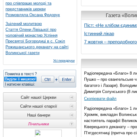
про співпрацю молоді та
представників церкви
Розмовляла Оксана Федорук
Газета «Волин
Зцілений молитвою
Піст: «Не хлібом єдиним
Стаття Олени Лівіцької про
Істинний лікар
чоловічий монастир Успіння
Пресвятої Богородиці в с. Сокіл
7 жовтня – преподобног
Рожищанського деканату на сайті
Волинської газети
Усі передруки
Радіопередача «Благо» 8 ли
Пушко – про євангельське чи
багатого і Лазаря). Володи
Димитрія Солунського (8 ли
Сайт нашої Церкви
Скопіювати файл
Сайти нашої єпархії
Радіопередача «Благо» 1 л
Хромяк, викладач Волинсько
Наші банери
настоятель парафії Велико
Лічильники
Ківерецького деканату – про
П’ятдесятниці (притча про сі