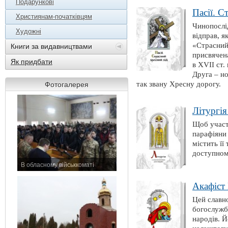
Подарункові
Пасії. С
Християнам-початківцям
Чинопослі
Художні
відправ, я
«Страсний
Книги за видавництвами
присвячен
Як придбати
в XVII ст.
Друга – н
так звану Хресну дорогу.
Фотогалерея
Літургі
Щоб участь
парафіяни
містить її
доступном
В обласному військкоматі
11 листопада 2015 р.
Акафіст
Цей славно
богослужб
народів. 