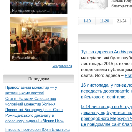
налаштову
благодатн
На міському кладовищі
7 листопада 2015 р.
1-10
11-20
21-24
Тут, за адресою
Arkhiv.pr
матеріали, які було опубл
В обласній лікарні
листопада 2015 р. включ
3 листопада 2015 р.
Усі фотосесії
подальшими публікаціями
сайта. Його адреса –
Pra
Передруки
16 листопада, у понеділо
Православний монастир — у
передасть дороговартіс
католицькому костелі
військового госпіталю...
Стаття Наталки Слюсар про
чоловічий монастир Успіння
Із 14 листопада по 5 гру
Пресвятої Богородиці в с. Сокіл
деканату відбудеться па
Рожищанського деканату в
преподобного Меркурія Че
обласному виданні «Вісник і Ко»
це повідомляє сайт благо
Інтерв’ю протоієрея Юрія Близнюка