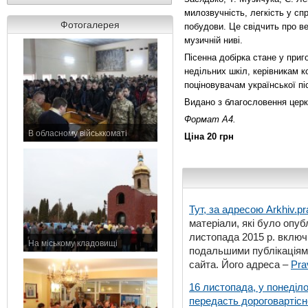
милозвучність, легкість у сп
Фотогалерея
побудови. Це свідчить про в
музичній ниві.
Пісенна добірка стане у приг
недільних шкіл, керівникам к
поціновувачам української піс
Видано з благословення церк
Формат А4.
В обласному військкоматі
Ціна 20 грн
11 листопада 2015 р.
Тут, за адресою
Arkhiv.pr
матеріали, які було опубл
листопада 2015 р. включ
На міському кладовищі
подальшими публікаціями
7 листопада 2015 р.
сайта. Його адреса –
Pra
16 листопада, у понеділо
передасть дороговартіс