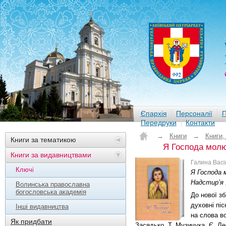
Єпархія
Персоналії
П
Передруки
Контакти
→
Книги
→
Книги,
Книги за тематикою
Я Господа молю.
Книги за видавництвами
Галина Васі
Ключі
Я Господа 
Надстир’я ;
Волинська православна
богословська академія
До нової зб
духовні піс
Інші видавництва
на слова в
Як придбати
Засядько, Т. Музичука, Є. Ле