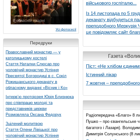
військового госпіталю...
Із 14 листопада по 5 гру
деканату відбудеться па
В обласній лікарні
преподобного Меркурія Че
3 листопада 2015 р.
Усі фотосесії
це повідомляє сайт благо
Передруки
Православний монастир — у
Газета «Волин
католицькому костелі
Стаття Наталки Слюсар про
Піст: «Не хлібом єдиним
чоловічий монастир Успіння
Істинний лікар
Пресвятої Богородиці в с. Сокіл
Рожищанського деканату в
7 жовтня – преподобног
обласному виданні «Вісник і Ко»
Інтерв’ю протоієрея Юрія Близнюка
про співпрацю молоді та
представників церкви
Розмовляла Оксана Федорук
Радіопередача «Благо» 8 ли
Пушко – про євангельське чи
Зцілений молитвою
багатого і Лазаря). Володи
Стаття Олени Лівіцької про
Димитрія Солунського (8 ли
чоловічий монастир Успіння