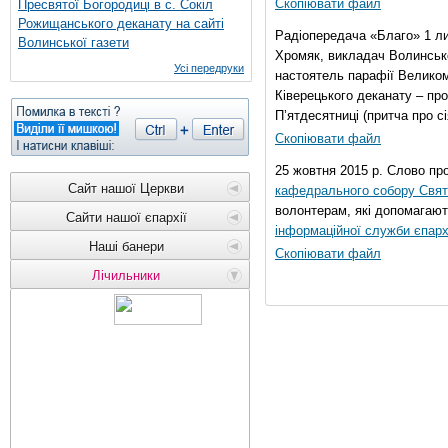
Скопіювати файл
Пресвятої Богородиці в с. Сокіл
Рожищанського деканату на сайті
Радіопередача «Благо» 1 л
Волинської газети
Хромяк, викладач Волинсько
Усі передруки
настоятель парафії Велико
Ківерецького деканату – про
П’ятдесятниці (притча про сі
Скопіювати файл
25 жовтня 2015 р. Слово пр
Сайт нашої Церкви
кафедрального собору Свято
волонтерам, які допомагают
Сайти нашої єпархії
інформаційної служби єпарх
Наші банери
Скопіювати файл
Лічильники